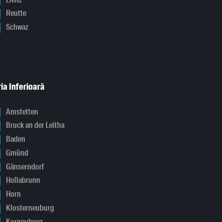
Reutte
Schwaz
ia Inferioară
Amstetten
Bruck an der Leitha
Baden
Gmünd
Gänserndorf
Hollabrunn
Horn
Klosterneuburg
Korneuburg