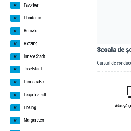
Favoriten
W
Floridsdorf
W
Hernals
W
Hietzing
W
Școala de șo
Innere Stadt
W
Cursuri de conducer
Josefstadt
W
Landstraße
W
Leopoldstadt
W
Adaugă șc
Liesing
W
Margareten
W