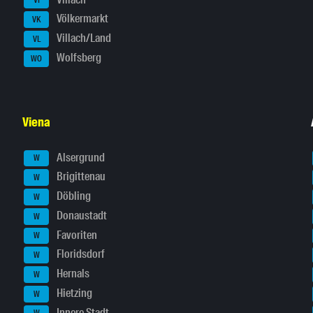
VI
Völkermarkt
VK
Villach/Land
VL
Wolfsberg
WO
Viena
Alsergrund
W
Brigittenau
W
Döbling
W
Donaustadt
W
Favoriten
W
Floridsdorf
W
Hernals
W
Hietzing
W
Innere Stadt