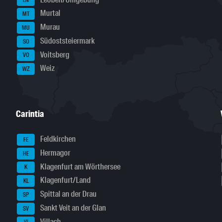
LN
Murtal
MT
Murau
MU
Südoststeiermark
SO
Voitsberg
VO
Weiz
WZ
Carintia
Feldkirchen
FE
Hermagor
HE
Klagenfurt am Wörthersee
K
Klagenfurt/Land
KL
Spittal an der Drau
SP
Sankt Veit an der Glan
SV
Villach