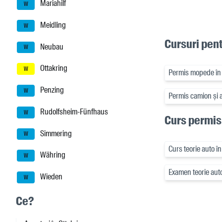
Mariahilf
W
Meidling
W
Cursuri pent
Neubau
W
Ottakring
W
Permis mopede în 
Penzing
W
Permis camion și 
Rudolfsheim-Fünfhaus
W
Curs permis
Simmering
W
Curs teorie auto î
Währing
W
Examen teorie auto
Wieden
W
Ce?