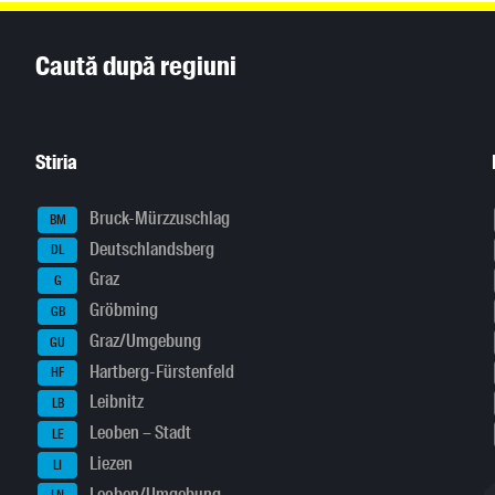
Inhaltsinformationen
Caută după regiuni
Stiria
Bruck-Mürzzuschlag
BM
Deutschlandsberg
DL
Graz
G
Gröbming
GB
Graz/Umgebung
GU
Hartberg-Fürstenfeld
HF
Leibnitz
LB
Leoben – Stadt
LE
Liezen
LI
Leoben/Umgebung