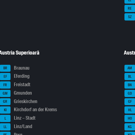
LZ
RE
SZ
Austria Superioară
Austr
Braunau
BR
AM
Eferding
EF
BL
Freistadt
FR
BN
Gmunden
GM
GD
Grieskirchen
GR
GF
Kirchdorf an der Krems
KI
HL
Linz – Stadt
L
HO
Linz/Land
LL
KG
Perg