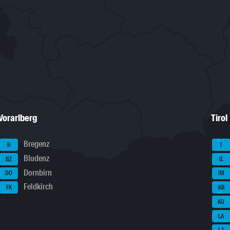
Vorarlberg
Tirol
Bregenz
B
I
Bludenz
BZ
IL
Dornbirn
DO
IM
Feldkirch
FK
KB
KU
LA