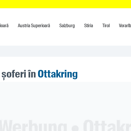
rioară
Austria Superioară
Salzburg
Stiria
Tirol
Vorarl
 șoferi în
Ottakring
ner