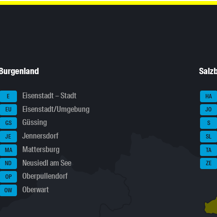
Burgenland
Salz
Eisenstadt – Stadt
E
HA
Eisenstadt/Umgebung
EU
JO
Güssing
GS
S
Jennersdorf
JE
SL
Mattersburg
MA
TA
Neusiedl am See
ND
ZE
Oberpullendorf
OP
Oberwart
OW