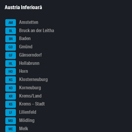
Austria Inferioară
Amstetten
AM
Bruck an der Leitha
BL
Baden
BN
Gmünd
GD
Gänserndorf
GF
Hollabrunn
HL
Horn
HO
Klosterneuburg
KG
Korneuburg
KO
Krems/Land
KR
Krems – Stadt
KS
Lilienfeld
LF
Mödling
MD
Melk
ME