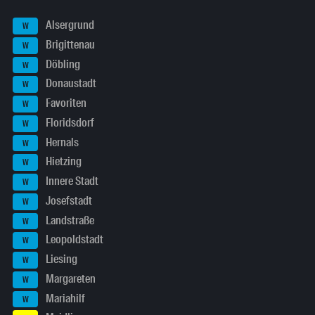
Alsergrund
W
Brigittenau
W
Döbling
W
Donaustadt
W
Favoriten
W
Floridsdorf
W
Hernals
W
Hietzing
W
Innere Stadt
W
Josefstadt
W
Landstraße
W
Leopoldstadt
W
Liesing
W
Margareten
W
Mariahilf
W