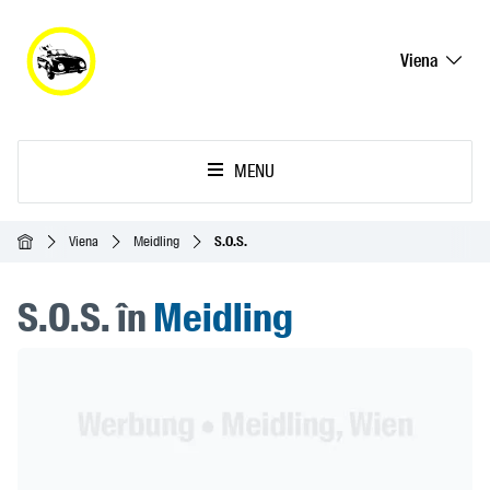
Viena
MENU
Acasă
Viena
Meidling
S.O.S.
S.O.S. în
Meidling
Header Banner