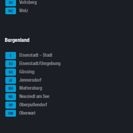
Voitsberg
VO
Weiz
WZ
Burgenland
Eisenstadt – Stadt
E
Eisenstadt/Umgebung
EU
Güssing
GS
Jennersdorf
JE
Mattersburg
MA
Neusiedl am See
ND
Oberpullendorf
OP
Oberwart
OW