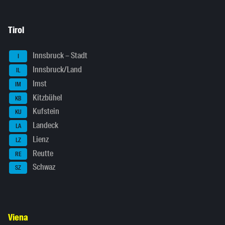
Tirol
Innsbruck – Stadt
I
Innsbruck/Land
IL
Imst
IM
Kitzbühel
KB
Kufstein
KU
Landeck
LA
Lienz
LZ
Reutte
RE
Schwaz
SZ
Viena