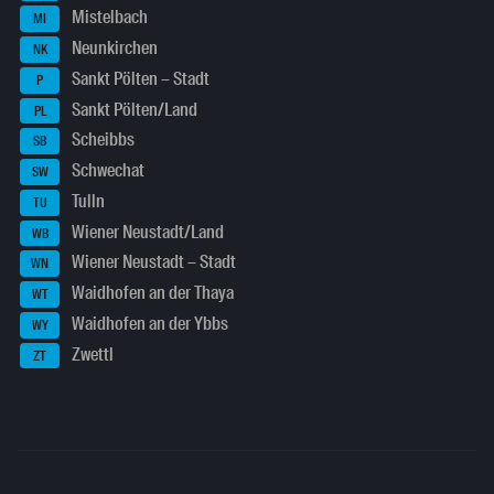
Mistelbach
MI
Neunkirchen
NK
Sankt Pölten – Stadt
P
Sankt Pölten/Land
PL
Scheibbs
SB
Schwechat
SW
Tulln
TU
Wiener Neustadt/Land
WB
Wiener Neustadt – Stadt
WN
Waidhofen an der Thaya
WT
Waidhofen an der Ybbs
WY
Zwettl
ZT