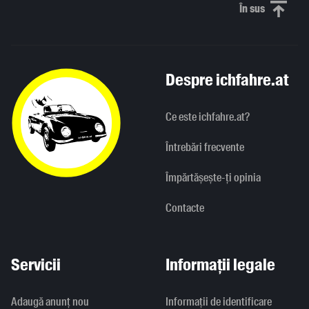
În sus
Derulați în
Despre ichfahre.at
Ce este ichfahre.at?
Întrebări frecvente
Împărtășește-ți opinia
Contacte
Servicii
Informații legale
Adaugă anunț nou
Informaţii de identificare