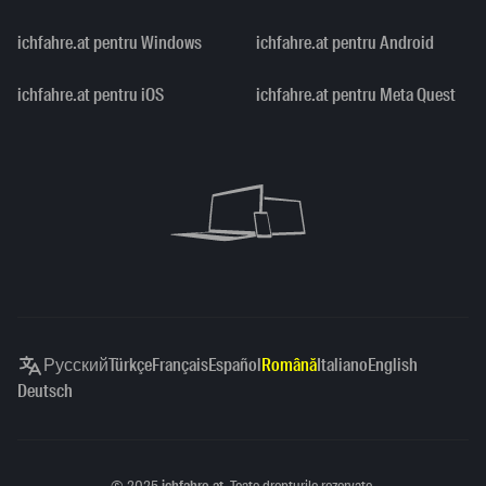
ichfahre.at pentru Windows
ichfahre.at pentru Android
ichfahre.at pentru iOS
ichfahre.at pentru Meta Quest
Русский
Türkçe
Français
Español
Română
Italiano
English
Deutsch
Copyright