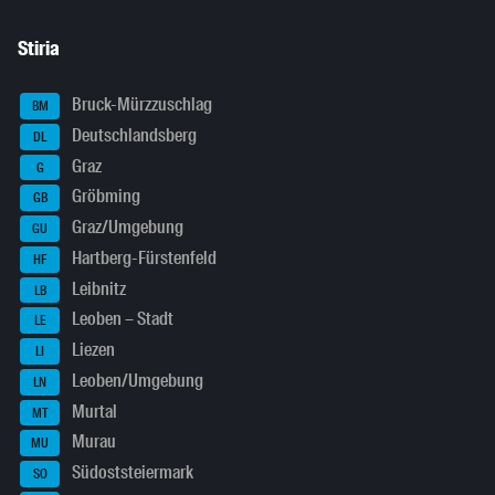
Stiria
Bruck-Mürzzuschlag
BM
Deutschlandsberg
DL
Graz
G
Gröbming
GB
Graz/Umgebung
GU
Hartberg-Fürstenfeld
HF
Leibnitz
LB
Leoben – Stadt
LE
Liezen
LI
Leoben/Umgebung
LN
Murtal
MT
Murau
MU
Südoststeiermark
SO