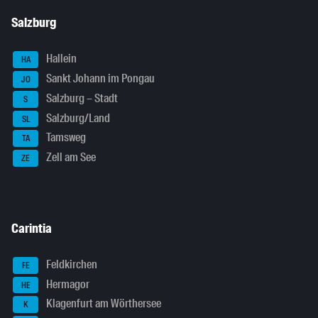
Salzburg
Hallein
HA
Sankt Johann im Pongau
JO
Salzburg – Stadt
S
Salzburg/Land
SL
Tamsweg
TA
Zell am See
ZE
Carintia
Feldkirchen
FE
Hermagor
HE
Klagenfurt am Wörthersee
K