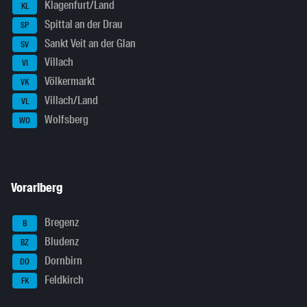
Klagenfurt/Land
KL
Spittal an der Drau
SP
Sankt Veit an der Glan
SV
Villach
VI
Völkermarkt
VK
Villach/Land
VL
Wolfsberg
WO
Vorarlberg
Bregenz
B
Bludenz
BZ
Dornbirn
DO
Feldkirch
FK