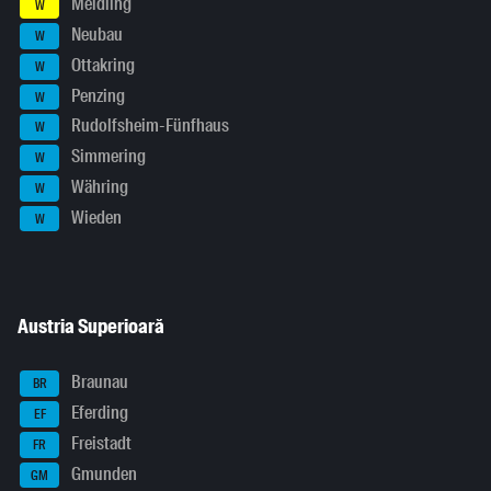
Meidling
W
Neubau
W
Ottakring
W
Penzing
W
Rudolfsheim-Fünfhaus
W
Simmering
W
Währing
W
Wieden
W
Austria Superioară
Braunau
BR
Eferding
EF
Freistadt
FR
Gmunden
GM