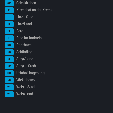
Grieskirchen
GR
Kirchdorf an der Krems
KI
Linz – Stadt
L
Linz/Land
LL
Perg
PE
Ried im Innkreis
RI
Rohrbach
RO
Schärding
SD
Steyr/Land
SE
Steyr – Stadt
SR
Urfahr/Umgebung
UU
Vöcklabruck
VB
Wels – Stadt
WE
Wels/Land
WL