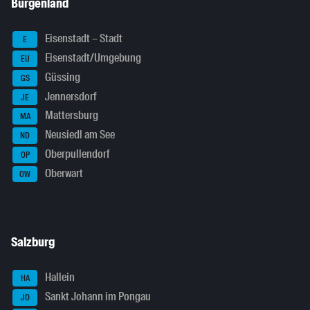
Burgenland
Eisenstadt – Stadt
E
Eisenstadt/Umgebung
EU
Güssing
GS
Jennersdorf
JE
Mattersburg
MA
Neusiedl am See
ND
Oberpullendorf
OP
Oberwart
OW
Salzburg
Hallein
HA
Sankt Johann im Pongau
JO