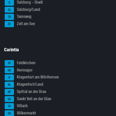
Salzburg – Stadt
S
Salzburg/Land
SL
Tamsweg
TA
Zell am See
ZE
Carintia
Feldkirchen
FE
Hermagor
HE
Klagenfurt am Wörthersee
K
Klagenfurt/Land
KL
Spittal an der Drau
SP
Sankt Veit an der Glan
SV
Villach
VI
Völkermarkt
VK