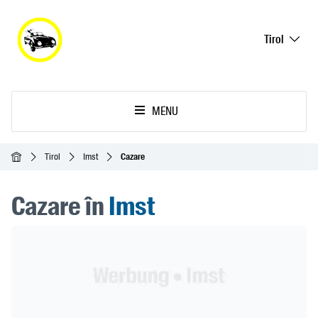
Tirol
MENU
Acasă
Tirol
Imst
Cazare
Cazare în
Imst
Header Banner