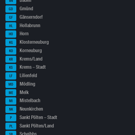
Baden
BN
Gmünd
GD
Gänserndorf
GF
Hollabrunn
HL
Horn
HO
Klosterneuburg
KG
Korneuburg
KO
Krems/Land
KR
Krems – Stadt
KS
Lilienfeld
LF
Mödling
MD
Melk
ME
Mistelbach
MI
Neunkirchen
NK
Sankt Pölten – Stadt
P
Sankt Pölten/Land
PL
Scheibbs
SB