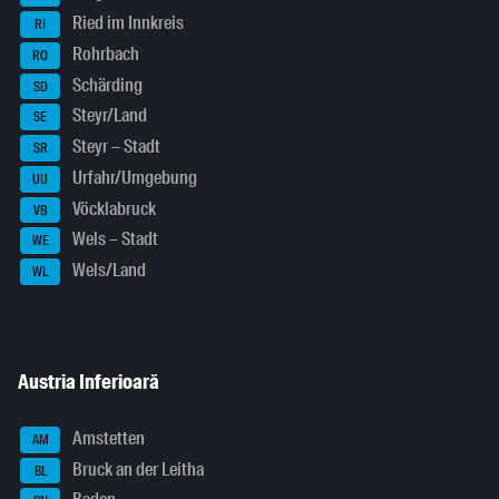
Ried im Innkreis
RI
Rohrbach
RO
Schärding
SD
Steyr/Land
SE
Steyr – Stadt
SR
Urfahr/Umgebung
UU
Vöcklabruck
VB
Wels – Stadt
WE
Wels/Land
WL
Austria Inferioară
Amstetten
AM
Bruck an der Leitha
BL