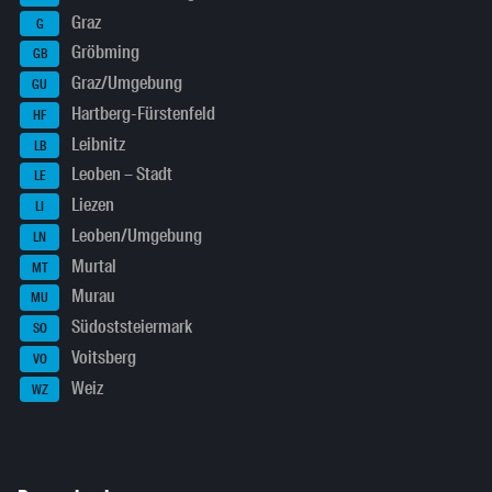
Graz
G
Gröbming
GB
Graz/Umgebung
GU
Hartberg-Fürstenfeld
HF
Leibnitz
LB
Leoben – Stadt
LE
Liezen
LI
Leoben/Umgebung
LN
Murtal
MT
Murau
MU
Südoststeiermark
SO
Voitsberg
VO
Weiz
WZ