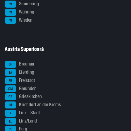
Simmering
W
Währing
W
Wieden
W
Austria Superioară
Braunau
BR
Eferding
EF
Freistadt
FR
Gmunden
GM
Grieskirchen
GR
Kirchdorf an der Krems
KI
Linz – Stadt
L
Linz/Land
LL
Perg
PE