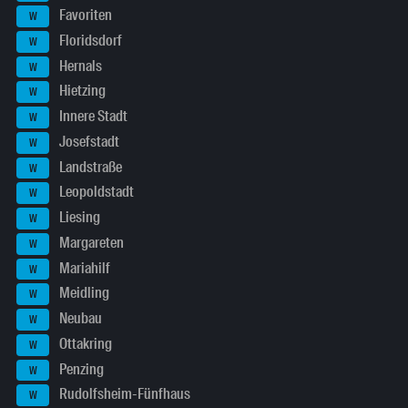
Favoriten
W
Floridsdorf
W
Hernals
W
Hietzing
W
Innere Stadt
W
Josefstadt
W
Landstraße
W
Leopoldstadt
W
Liesing
W
Margareten
W
Mariahilf
W
Meidling
W
Neubau
W
Ottakring
W
Penzing
W
Rudolfsheim-Fünfhaus
W