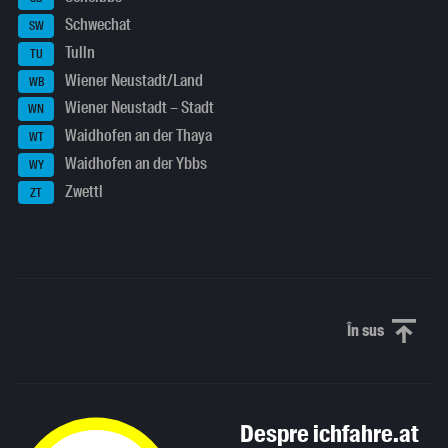
Schwechat
SW
Tulln
TU
Wiener Neustadt/Land
WB
Wiener Neustadt – Stadt
WN
Waidhofen an der Thaya
WT
Waidhofen an der Ybbs
WY
Zwettl
ZT
În sus
Derulați în
Despre ichfahre.at