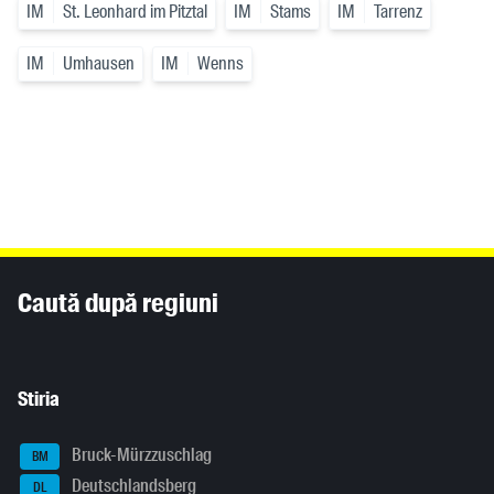
IM
St. Leonhard im Pitztal
IM
Stams
IM
Tarrenz
IM
Umhausen
IM
Wenns
Inhaltsinformationen
Caută după regiuni
Stiria
Bruck-Mürzzuschlag
BM
Deutschlandsberg
DL