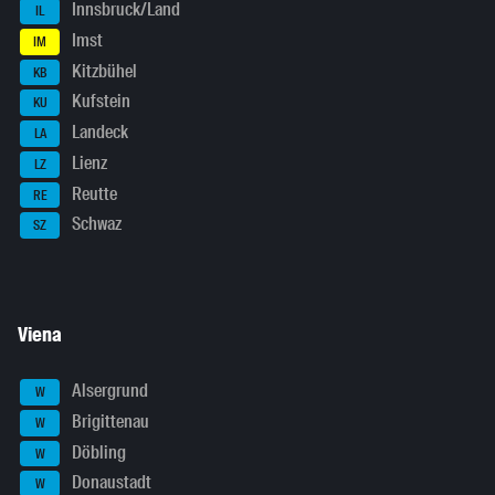
Innsbruck/Land
IL
Imst
IM
Kitzbühel
KB
Kufstein
KU
Landeck
LA
Lienz
LZ
Reutte
RE
Schwaz
SZ
Viena
Alsergrund
W
Brigittenau
W
Döbling
W
Donaustadt
W