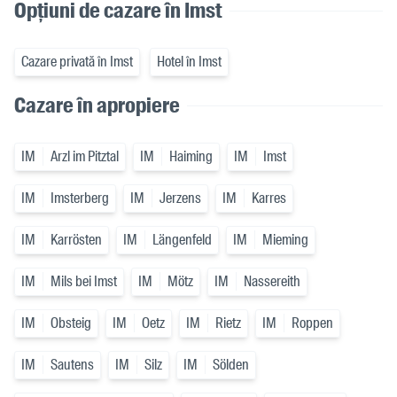
Opțiuni de cazare în Imst
Cazare privată în Imst
Hotel în Imst
Cazare în apropiere
IM
Arzl im Pitztal
IM
Haiming
IM
Imst
IM
Imsterberg
IM
Jerzens
IM
Karres
IM
Karrösten
IM
Längenfeld
IM
Mieming
IM
Mils bei Imst
IM
Mötz
IM
Nassereith
IM
Obsteig
IM
Oetz
IM
Rietz
IM
Roppen
IM
Sautens
IM
Silz
IM
Sölden