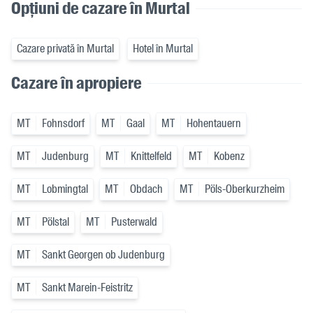
Opțiuni de cazare în Murtal
Cazare privată în Murtal
Hotel în Murtal
Cazare în apropiere
MT
Fohnsdorf
MT
Gaal
MT
Hohentauern
MT
Judenburg
MT
Knittelfeld
MT
Kobenz
MT
Lobmingtal
MT
Obdach
MT
Pöls-Oberkurzheim
MT
Pölstal
MT
Pusterwald
MT
Sankt Georgen ob Judenburg
MT
Sankt Marein-Feistritz