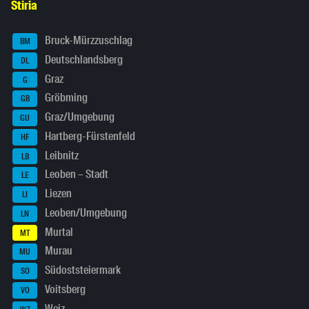
Stiria
Bruck-Mürzzuschlag
BM
Deutschlandsberg
DL
Graz
G
Gröbming
GB
Graz/Umgebung
GU
Hartberg-Fürstenfeld
HF
Leibnitz
LB
Leoben – Stadt
LE
Liezen
LI
Leoben/Umgebung
LN
Murtal
MT
Murau
MU
Südoststeiermark
SO
Voitsberg
VO
Weiz