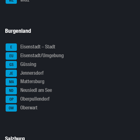
WZ
Burgenland
Eisenstadt – Stadt
E
Eisenstadt/Umgebung
EU
Güssing
GS
Jennersdorf
JE
Mattersburg
MA
Neusiedl am See
ND
Oberpullendorf
OP
Oberwart
OW
Salzburg