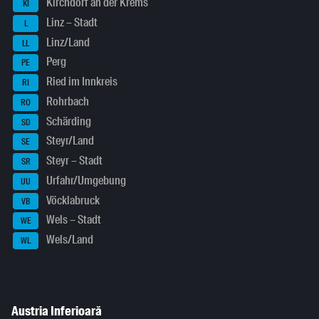
Kirchdorf an der Krems
KI
Linz – Stadt
L
Linz/Land
LL
Perg
PE
Ried im Innkreis
RI
Rohrbach
RO
Schärding
SD
Steyr/Land
SE
Steyr – Stadt
SR
Urfahr/Umgebung
UU
Vöcklabruck
VB
Wels – Stadt
WE
Wels/Land
WL
Austria Inferioară