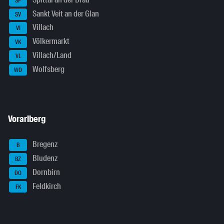
SP
Sankt Veit an der Glan
SV
Villach
VI
Völkermarkt
VK
Villach/Land
VL
Wolfsberg
WO
Vorarlberg
Bregenz
B
Bludenz
BZ
Dornbirn
DO
Feldkirch
FK