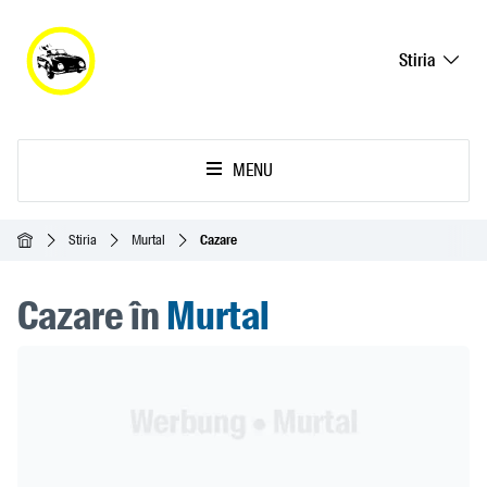
Stiria
MENU
Acasă
Stiria
Murtal
Cazare
Cazare în
Murtal
Header Banner