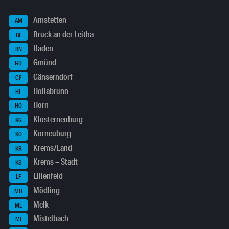
Amstetten
AM
Bruck an der Leitha
BL
Baden
BN
Gmünd
GD
Gänserndorf
GF
Hollabrunn
HL
Horn
HO
Klosterneuburg
KG
Korneuburg
KO
Krems/Land
KR
Krems – Stadt
KS
Lilienfeld
LF
Mödling
MD
Melk
ME
Mistelbach
MI