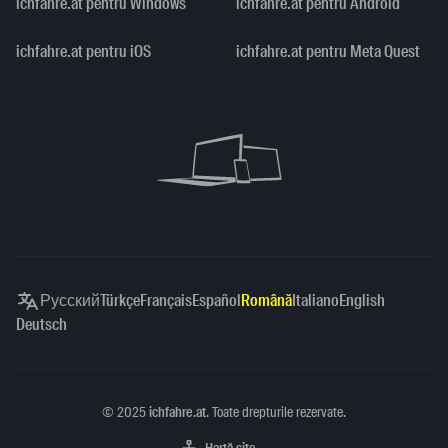
ichfahre.at pentru Windows
ichfahre.at pentru Android
ichfahre.at pentru iOS
ichfahre.at pentru Meta Quest
Русский
Türkçe
Français
Español
Română
Italiano
English
Deutsch
Copyright
©
2025
ichfahre.at
. Toate drepturile rezervate.