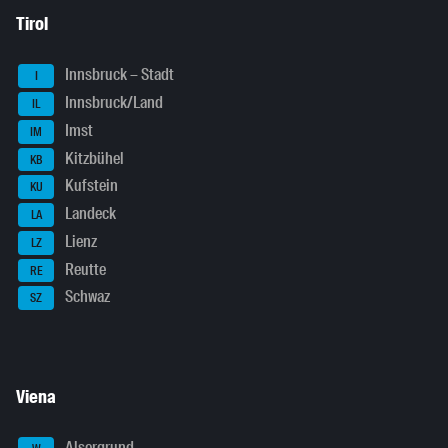
Tirol
Innsbruck – Stadt
I
Innsbruck/Land
IL
Imst
IM
Kitzbühel
KB
Kufstein
KU
Landeck
LA
Lienz
LZ
Reutte
RE
Schwaz
SZ
Viena
Alsergrund