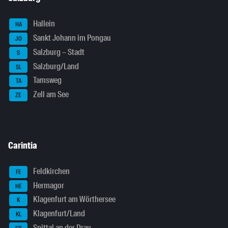
Hallein
HA
Sankt Johann im Pongau
JO
Salzburg – Stadt
S
Salzburg/Land
SL
Tamsweg
TA
Zell am See
ZE
Carintia
Feldkirchen
FE
Hermagor
HE
Klagenfurt am Wörthersee
K
Klagenfurt/Land
KL
Spittal an der Drau