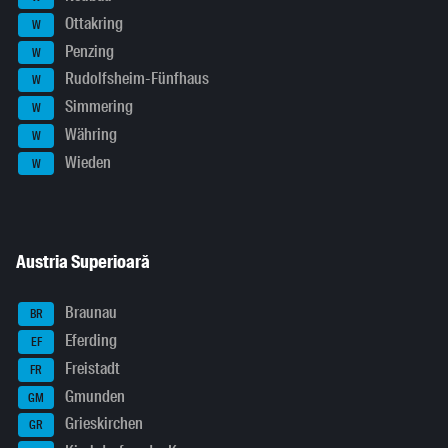
Ottakring
W
Penzing
W
Rudolfsheim-Fünfhaus
W
Simmering
W
Währing
W
Wieden
W
Austria Superioară
Braunau
BR
Eferding
EF
Freistadt
FR
Gmunden
GM
Grieskirchen
GR