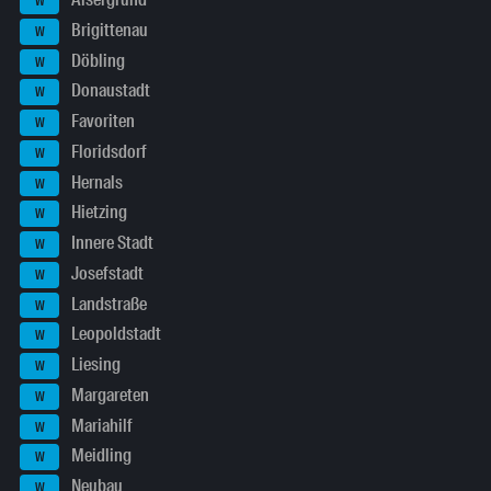
W
Brigittenau
W
Döbling
W
Donaustadt
W
Favoriten
W
Floridsdorf
W
Hernals
W
Hietzing
W
Innere Stadt
W
Josefstadt
W
Landstraße
W
Leopoldstadt
W
Liesing
W
Margareten
W
Mariahilf
W
Meidling
W
Neubau
W