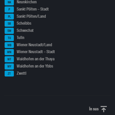
Neunkirchen
NK
Sankt Pölten – Stadt
P
Sankt Pölten/Land
PL
Scheibbs
SB
Schwechat
SW
Tulln
TU
Wiener Neustadt/Land
WB
Wiener Neustadt – Stadt
WN
Waidhofen an der Thaya
WT
Waidhofen an der Ybbs
WY
Zwettl
ZT
În sus
Derulați în