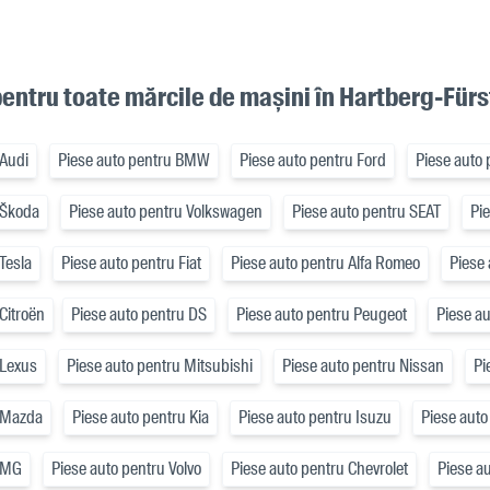
pentru toate mărcile de mașini în Hartberg-Fürs
 Audi
Piese auto pentru BMW
Piese auto pentru Ford
Piese auto
 Škoda
Piese auto pentru Volkswagen
Piese auto pentru SEAT
Pi
Tesla
Piese auto pentru Fiat
Piese auto pentru Alfa Romeo
Piese 
Citroën
Piese auto pentru DS
Piese auto pentru Peugeot
Piese a
 Lexus
Piese auto pentru Mitsubishi
Piese auto pentru Nissan
Pi
u Mazda
Piese auto pentru Kia
Piese auto pentru Isuzu
Piese auto
u MG
Piese auto pentru Volvo
Piese auto pentru Chevrolet
Piese au