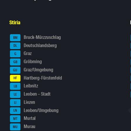
Stiria
Bruck-Mürzzuschlag
BM
Deutschlandsberg
DL
Graz
G
Gröbming
GB
Graz/Umgebung
GU
Hartberg-Fürstenfeld
HF
Leibnitz
LB
Leoben – Stadt
LE
Liezen
LI
Leoben/Umgebung
LN
Murtal
MT
Murau
MU