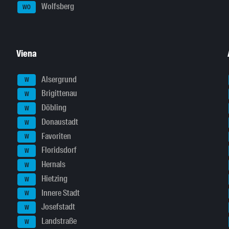
Wolfsberg
WO
Viena
Alsergrund
W
Brigittenau
W
Döbling
W
Donaustadt
W
Favoriten
W
Floridsdorf
W
Hernals
W
Hietzing
W
Innere Stadt
W
Josefstadt
W
Landstraße
W