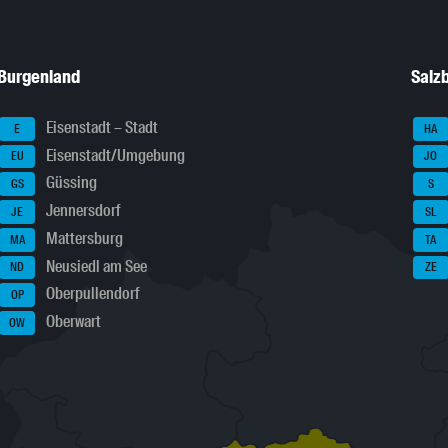
Burgenland
Salz
Eisenstadt – Stadt
E
HA
Eisenstadt/Umgebung
EU
JO
Güssing
GS
S
Jennersdorf
JE
SL
Mattersburg
MA
TA
Neusiedl am See
ND
ZE
Oberpullendorf
OP
Oberwart
OW