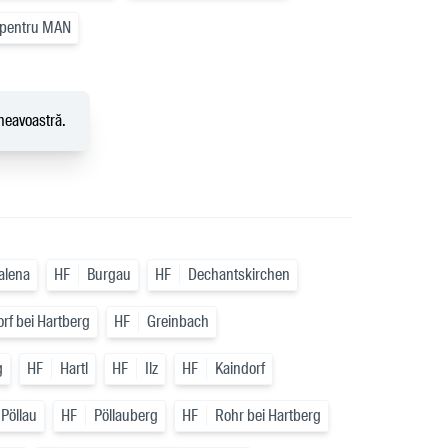
 pentru MAN
mneavoastră.
alena
HF
Burgau
HF
Dechantskirchen
rf bei Hartberg
HF
Greinbach
g
HF
Hartl
HF
Ilz
HF
Kaindorf
Pöllau
HF
Pöllauberg
HF
Rohr bei Hartberg