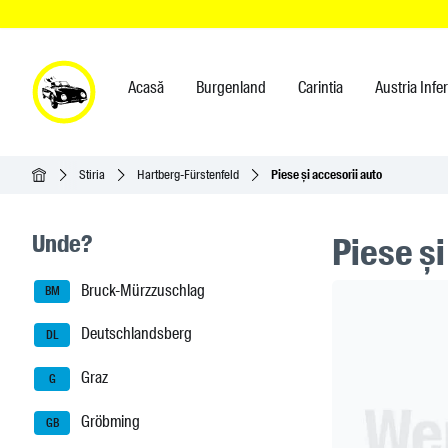
Acasă
Burgenland
Carintia
Austria Infe
Acasă
Stiria
Hartberg-Fürstenfeld
Piese și accesorii auto
Seitenleisten-Navigation
Unde?
Piese și
Bruck-Mürzzuschlag
Header Ban
BM
Deutschlandsberg
DL
Graz
G
Gröbming
GB