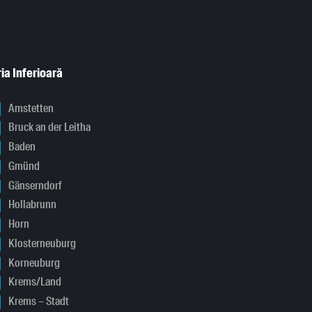
ia Inferioară
Amstetten
Bruck an der Leitha
Baden
Gmünd
Gänserndorf
Hollabrunn
Horn
Klosterneuburg
Korneuburg
Krems/Land
Krems – Stadt