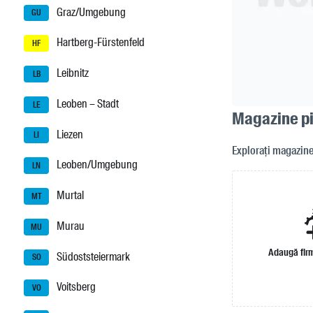
Graz/Umgebung
GU
Hartberg-Fürstenfeld
HF
Leibnitz
LB
Leoben – Stadt
LE
Magazine pi
Liezen
LI
Explorați magazinel
Leoben/Umgebung
LN
Murtal
MT
Murau
MU
Adaugă firm
Südoststeiermark
SO
Voitsberg
VO