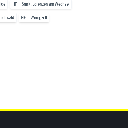
aide
HF
Sankt Lorenzen am Wechsel
ichwald
HF
Wenigzell