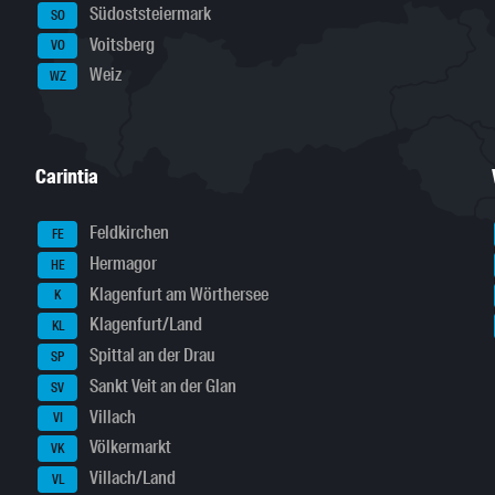
Südoststeiermark
SO
Voitsberg
VO
Weiz
WZ
Carintia
Feldkirchen
FE
Hermagor
HE
Klagenfurt am Wörthersee
K
Klagenfurt/Land
KL
Spittal an der Drau
SP
Sankt Veit an der Glan
SV
Villach
VI
Völkermarkt
VK
Villach/Land
VL