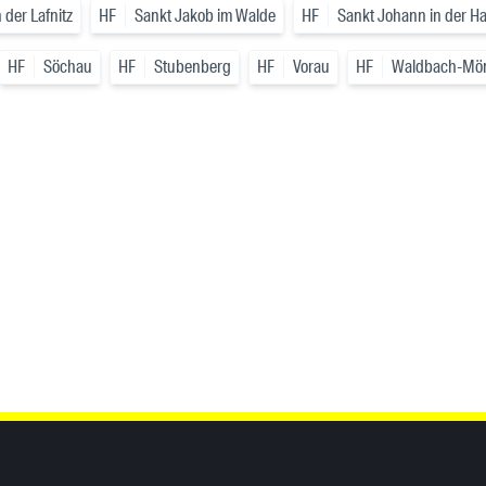
der Lafnitz
HF
Sankt Jakob im Walde
HF
Sankt Johann in der H
HF
Söchau
HF
Stubenberg
HF
Vorau
HF
Waldbach-Mön