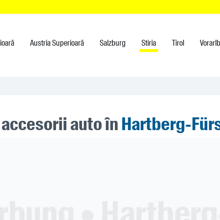
rioară
Austria Superioară
Salzburg
Stiria
Tirol
Vorarl
 accesorii auto în
Hartberg-Für
ner