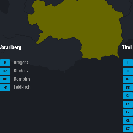
Vorarlberg
Tirol
Bregenz
B
I
Bludenz
BZ
IL
Dornbirn
DO
IM
Feldkirch
FK
KB
KU
LA
LZ
RE
SZ