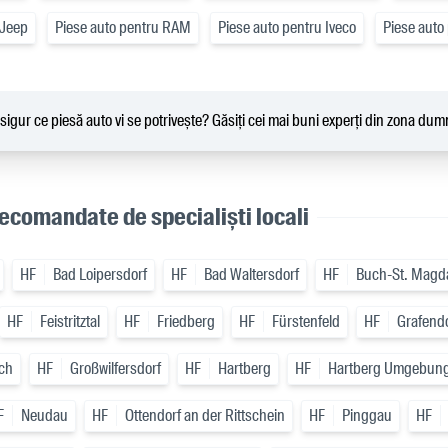
 Jeep
Piese auto pentru RAM
Piese auto pentru Iveco
Piese auto
sigur ce piesă auto vi se potrivește? Găsiți cei mai buni experți din zona du
ecomandate de specialiști locali
HF
Bad Loipersdorf
HF
Bad Waltersdorf
HF
Buch-St. Magd
HF
Feistritztal
HF
Friedberg
HF
Fürstenfeld
HF
Grafendo
ch
HF
Großwilfersdorf
HF
Hartberg
HF
Hartberg Umgebun
F
Neudau
HF
Ottendorf an der Rittschein
HF
Pinggau
HF