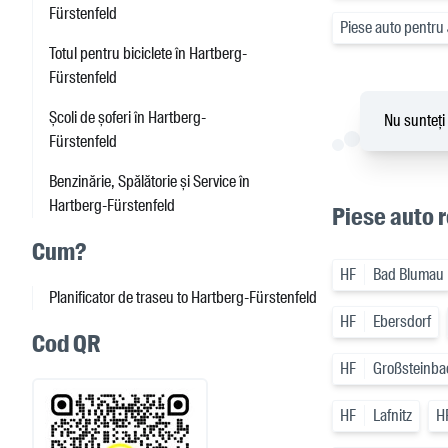
Fürstenfeld
Piese auto pentru
Totul pentru biciclete în Hartberg-
Fürstenfeld
Școli de șoferi în Hartberg-
Nu sunteți 
Fürstenfeld
Benzinărie, Spălătorie și Service în
Hartberg-Fürstenfeld
Piese auto r
Cum?
HF
Bad Blumau
Planificator de traseu to Hartberg-Fürstenfeld
HF
Ebersdorf
Cod QR
HF
Großsteinba
HF
Lafnitz
H