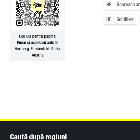
HF
Rohrbach an 
HF
Schäffern
Cod QR pentru pagina:
Piese și accesorii auto
în
Hartberg-Fürstenfeld, Stiria,
Austria
Inhaltsinformationen
Caută după regiuni