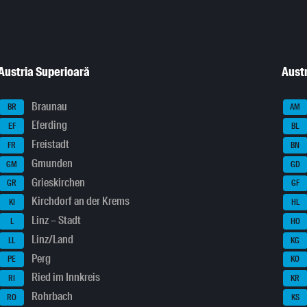
Austria Superioară
Austr
Braunau
BR
AM
Eferding
EF
BL
Freistadt
FR
BN
Gmunden
GM
GD
Grieskirchen
GR
GF
Kirchdorf an der Krems
KI
HL
Linz – Stadt
L
HO
Linz/Land
LL
KG
Perg
PE
KO
Ried im Innkreis
RI
KR
Rohrbach
RO
KS