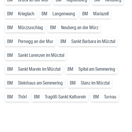
BM
Krieglach
BM
Langenwang
BM
Mariazell
BM
Mürzzuschlag
BM
Neuberg an der Mürz
BM
Pernegg an der Mur
BM
Sankt Barbara im Mürztal
BM
Sankt Lorenzen im Mürztal
BM
Sankt Marein im Mürztal
BM
Spital am Semmering
BM
Steinhaus am Semmering
BM
Stanz im Mürztal
BM
Thörl
BM
Tragöß-Sankt Katharein
BM
Turnau