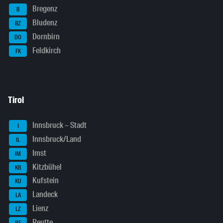
Bregenz
B
Bludenz
BZ
Dornbirn
DO
Feldkirch
FK
Tirol
Innsbruck – Stadt
I
Innsbruck/Land
IL
Imst
IM
Kitzbühel
KB
Kufstein
KU
Landeck
LA
Lienz
LZ
Reutte
RE