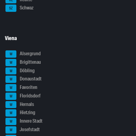
Schwaz
SZ
Viena
Alsergrund
W
Brigittenau
W
Döbling
W
Donaustadt
W
Favoriten
W
Floridsdorf
W
Hernals
W
Hietzing
W
Innere Stadt
W
Josefstadt
W