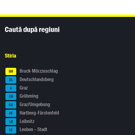
Inhaltsinformationen
Caută după regiuni
Stiria
Bruck-Mürzzuschlag
BM
Deutschlandsberg
DL
Graz
G
Gröbming
GB
Graz/Umgebung
GU
Hartberg-Fürstenfeld
HF
Leibnitz
LB
Leoben – Stadt
LE