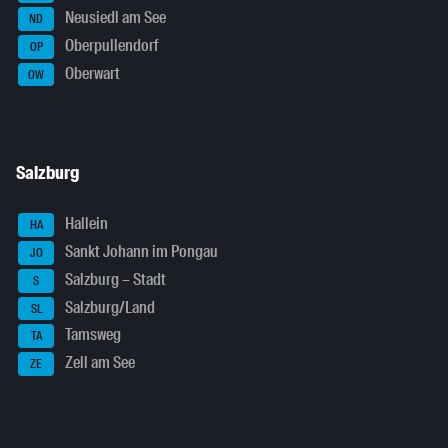
Neusiedl am See
ND
Oberpullendorf
OP
Oberwart
OW
Salzburg
Hallein
HA
Sankt Johann im Pongau
JO
Salzburg – Stadt
S
Salzburg/Land
SL
Tamsweg
TA
Zell am See
ZE