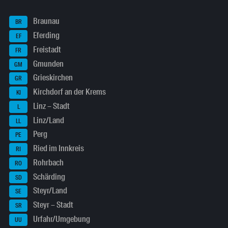
Braunau
BR
Eferding
EF
Freistadt
FR
Gmunden
GM
Grieskirchen
GR
Kirchdorf an der Krems
KI
Linz – Stadt
L
Linz/Land
LL
Perg
PE
Ried im Innkreis
RI
Rohrbach
RO
Schärding
SD
Steyr/Land
SE
Steyr – Stadt
SR
Urfahr/Umgebung
UU