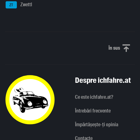
Zwettl
ZT
În sus
Derulați în
Despre ichfahre.at
Ce este ichfahre.at?
Întrebări frecvente
Împărtășește-ți opinia
Contacte