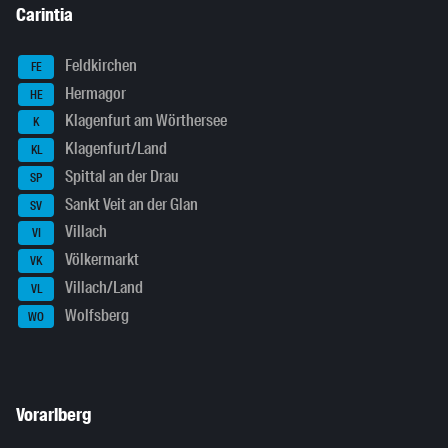
Carintia
Feldkirchen
FE
Hermagor
HE
Klagenfurt am Wörthersee
K
Klagenfurt/Land
KL
Spittal an der Drau
SP
Sankt Veit an der Glan
SV
Villach
VI
Völkermarkt
VK
Villach/Land
VL
Wolfsberg
WO
Vorarlberg