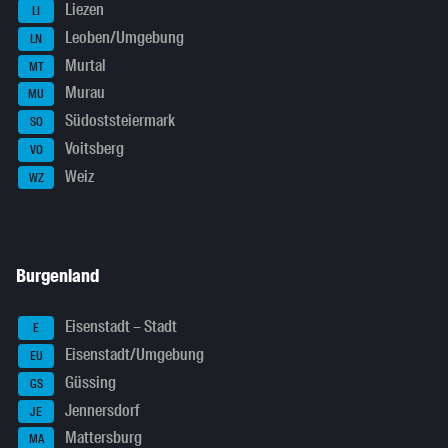
Liezen
LI
Leoben/Umgebung
LN
Murtal
MT
Murau
MU
Südoststeiermark
SO
Voitsberg
VO
Weiz
WZ
Burgenland
Eisenstadt – Stadt
E
Eisenstadt/Umgebung
EU
Güssing
GS
Jennersdorf
JE
Mattersburg
MA