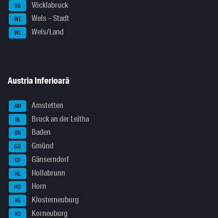
Vöcklabruck
VB
Wels – Stadt
WE
Wels/Land
WL
Austria Inferioară
Amstetten
AM
Bruck an der Leitha
BL
Baden
BN
Gmünd
GD
Gänserndorf
GF
Hollabrunn
HL
Horn
HO
Klosterneuburg
KG
Korneuburg
KO