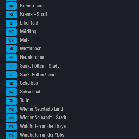
Krems/Land
KR
Krems – Stadt
KS
Lilienfeld
LF
Mödling
MD
Melk
ME
Mistelbach
MI
Neunkirchen
NK
Sankt Pölten – Stadt
P
Sankt Pölten/Land
PL
Scheibbs
SB
Schwechat
SW
Tulln
TU
Wiener Neustadt/Land
WB
Wiener Neustadt – Stadt
WN
Waidhofen an der Thaya
WT
Waidhofen an der Ybbs
WY