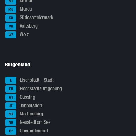
Murtal
MT
Murau
MU
Südoststeiermark
SO
Voitsberg
VO
Weiz
WZ
Burgenland
Eisenstadt – Stadt
E
Eisenstadt/Umgebung
EU
Güssing
GS
Jennersdorf
JE
Mattersburg
MA
Neusiedl am See
ND
Oberpullendorf
OP