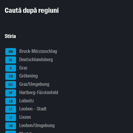
Inhaltsinformationen
Caută după regiuni
Stiria
Bruck-Mürzzuschlag
BM
Deutschlandsberg
DL
Graz
G
Gröbming
GB
Graz/Umgebung
GU
Hartberg-Fürstenfeld
HF
Leibnitz
LB
Leoben – Stadt
LE
Liezen
LI
Leoben/Umgebung
LN