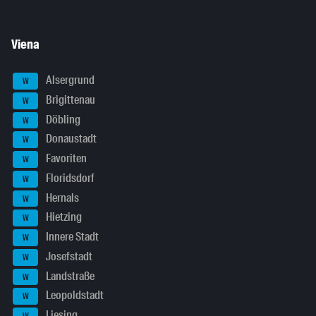
Viena
Alsergrund
W
Brigittenau
W
Döbling
W
Donaustadt
W
Favoriten
W
Floridsdorf
W
Hernals
W
Hietzing
W
Innere Stadt
W
Josefstadt
W
Landstraße
W
Leopoldstadt
W
Liesing