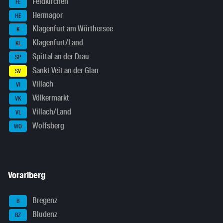
Feldkirchen
FE
Hermagor
HE
Klagenfurt am Wörthersee
K
Klagenfurt/Land
KL
Spittal an der Drau
SP
Sankt Veit an der Glan
SV
Villach
VI
Völkermarkt
VK
Villach/Land
VL
Wolfsberg
WO
Vorarlberg
Bregenz
B
Bludenz
BZ