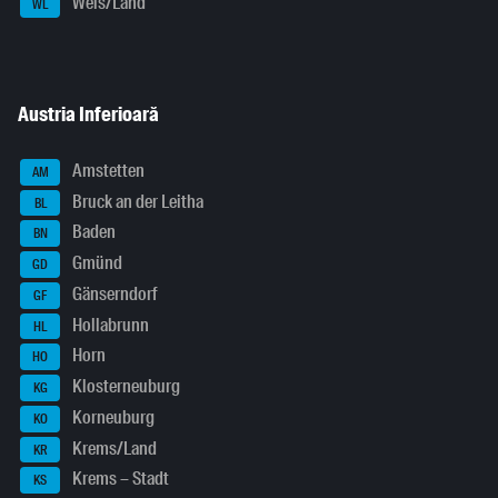
Wels/Land
WL
Austria Inferioară
Amstetten
AM
Bruck an der Leitha
BL
Baden
BN
Gmünd
GD
Gänserndorf
GF
Hollabrunn
HL
Horn
HO
Klosterneuburg
KG
Korneuburg
KO
Krems/Land
KR
Krems – Stadt
KS