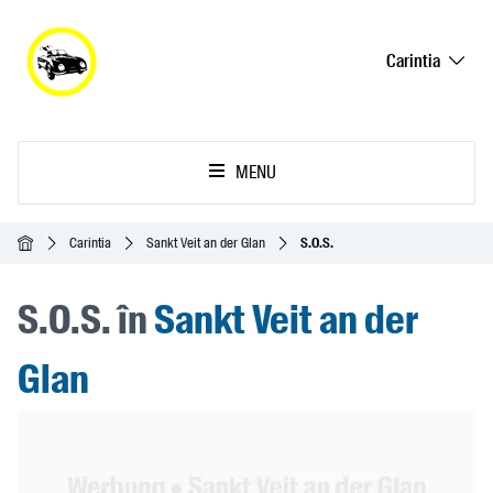
Carintia
MENU
Acasă
Carintia
Sankt Veit an der Glan
S.O.S.
S.O.S. în
Sankt Veit an der
Glan
Header Banner