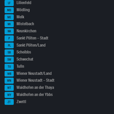
Lilienfeld
LF
Mödling
MD
Melk
ME
Mistelbach
MI
Neunkirchen
NK
Sankt Pölten – Stadt
P
Sankt Pölten/Land
PL
Scheibbs
SB
Schwechat
SW
Tulln
TU
Wiener Neustadt/Land
WB
Wiener Neustadt – Stadt
WN
Waidhofen an der Thaya
WT
Waidhofen an der Ybbs
WY
Zwettl
ZT