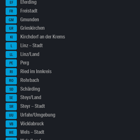
Eferding
EF
Freistadt
FR
Gmunden
GM
Grieskirchen
GR
Kirchdorf an der Krems
KI
Linz – Stadt
L
Linz/Land
LL
Perg
PE
Ried im Innkreis
RI
Rohrbach
RO
Schärding
SD
Steyr/Land
SE
Steyr – Stadt
SR
Urfahr/Umgebung
UU
Vöcklabruck
VB
Wels – Stadt
WE