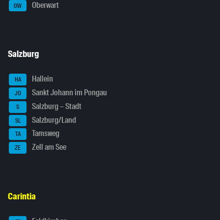
Oberwart
OW
Salzburg
Hallein
HA
Sankt Johann im Pongau
JO
Salzburg – Stadt
S
Salzburg/Land
SL
Tamsweg
TA
Zell am See
ZE
Carintia