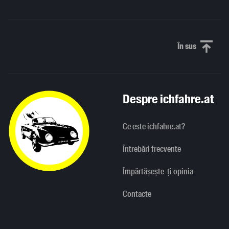
În sus
Derulați în
Despre ichfahre.at
Ce este ichfahre.at?
Întrebări frecvente
Împărtășește-ți opinia
Contacte