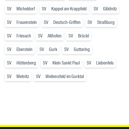
SV
Micheldorf
SV
Kappel am Krappfeld
SV
Glödnitz
SV
Frauenstein
SV
Deutsch-Griffen
SV
Straßburg
SV
Friesach
SV
Althofen
SV
Brückl
SV
Eberstein
SV
Gurk
SV
Guttaring
SV
Hüttenberg
SV
Klein Sankt Paul
SV
Liebenfels
SV
Metnitz
SV
Weitensfeld im Gurktal