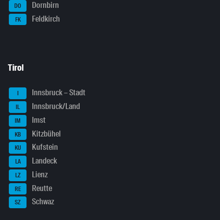
Dornbirn
DO
Feldkirch
FK
Tirol
Innsbruck – Stadt
I
Innsbruck/Land
IL
Imst
IM
Kitzbühel
KB
Kufstein
KU
Landeck
LA
Lienz
LZ
Reutte
RE
Schwaz
SZ