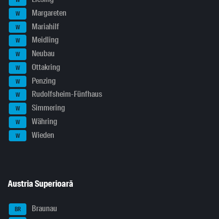
W
Margareten
W
Mariahilf
W
Meidling
W
Neubau
W
Ottakring
W
Penzing
W
Rudolfsheim-Fünfhaus
W
Simmering
W
Währing
W
Wieden
W
Austria Superioară
Braunau
BR