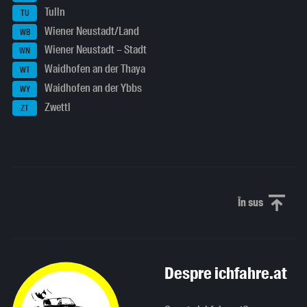
Tulln
TU
Wiener Neustadt/Land
WB
Wiener Neustadt – Stadt
WN
Waidhofen an der Thaya
WT
Waidhofen an der Ybbs
WY
Zwettl
ZT
În sus
Derulați în
Despre ichfahre.at