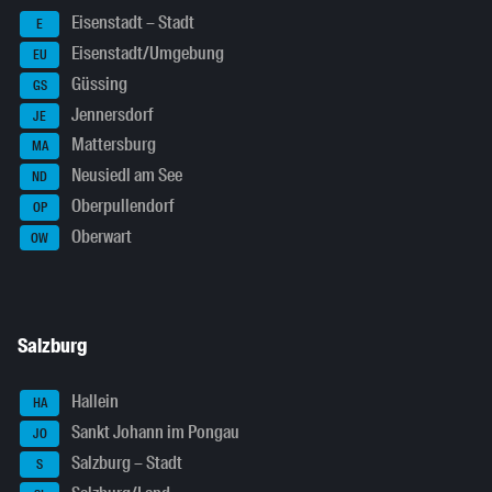
Eisenstadt – Stadt
E
Eisenstadt/Umgebung
EU
Güssing
GS
Jennersdorf
JE
Mattersburg
MA
Neusiedl am See
ND
Oberpullendorf
OP
Oberwart
OW
Salzburg
Hallein
HA
Sankt Johann im Pongau
JO
Salzburg – Stadt
S