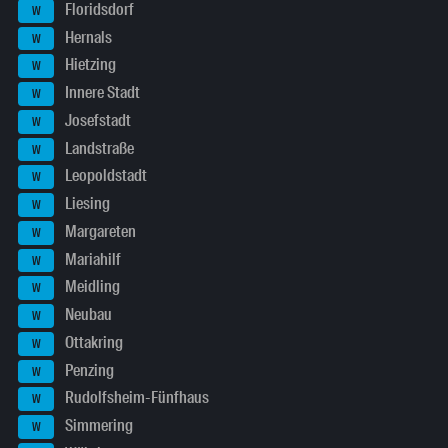
Floridsdorf
W
Hernals
W
Hietzing
W
Innere Stadt
W
Josefstadt
W
Landstraße
W
Leopoldstadt
W
Liesing
W
Margareten
W
Mariahilf
W
Meidling
W
Neubau
W
Ottakring
W
Penzing
W
Rudolfsheim-Fünfhaus
W
Simmering
W