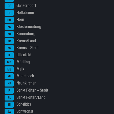
Gänserndorf
GF
Hollabrunn
HL
Horn
HO
Klosterneuburg
KG
Korneuburg
KO
Krems/Land
KR
Krems – Stadt
KS
Lilienfeld
LF
Mödling
MD
Melk
ME
Mistelbach
MI
Neunkirchen
NK
Sankt Pölten – Stadt
P
Sankt Pölten/Land
PL
Scheibbs
SB
Schwechat
SW