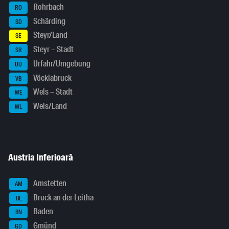
Rohrbach
RO
Schärding
SD
Steyr/Land
SE
Steyr – Stadt
SR
Urfahr/Umgebung
UU
Vöcklabruck
VB
Wels – Stadt
WE
Wels/Land
WL
Austria Inferioară
Amstetten
AM
Bruck an der Leitha
BL
Baden
BN
Gmünd
GD