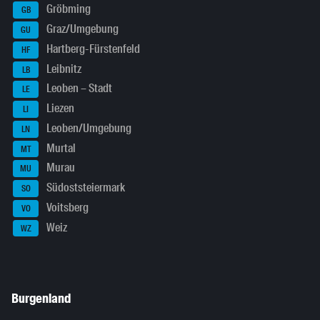
Gröbming
GB
Graz/Umgebung
GU
Hartberg-Fürstenfeld
HF
Leibnitz
LB
Leoben – Stadt
LE
Liezen
LI
Leoben/Umgebung
LN
Murtal
MT
Murau
MU
Südoststeiermark
SO
Voitsberg
VO
Weiz
WZ
Burgenland