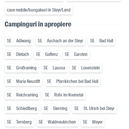
case mobile/bungalouri în Steyr/Land
Campinguri în apropiere
SE
Adlwang
SE
Aschach an der Steyr
SE
Bad Hall
SE
Dietach
SE
Gaflenz
SE
Garsten
SE
Großraming
SE
Laussa
SE
Losenstein
SE
Maria Neustift
SE
Pfarrkirchen bei Bad Hall
SE
Reichraming
SE
Rohr im Kremstal
SE
Schiedlberg
SE
Sierning
SE
St. Ulrich bei Steyr
SE
Ternberg
SE
Waldneukirchen
SE
Weyer