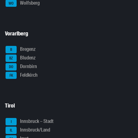
Wolfsberg
WO
Vorarlberg
Bregenz
B
Bludenz
BZ
Dornbirn
DO
Feldkirch
FK
Tirol
Innsbruck – Stadt
I
Innsbruck/Land
IL