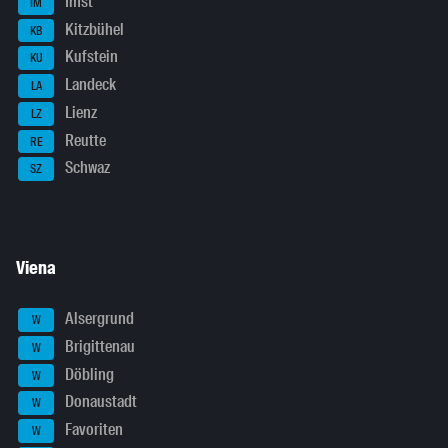
Imst
IM
Kitzbühel
KB
Kufstein
KU
Landeck
LA
Lienz
LZ
Reutte
RE
Schwaz
SZ
Viena
Alsergrund
W
Brigittenau
W
Döbling
W
Donaustadt
W
Favoriten
W