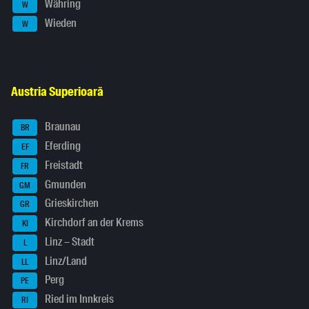
Währing
W
Wieden
W
Austria Superioară
Braunau
BR
Eferding
EF
Freistadt
FR
Gmunden
GM
Grieskirchen
GR
Kirchdorf an der Krems
KI
Linz – Stadt
L
Linz/Land
LL
Perg
PE
Ried im Innkreis
RI