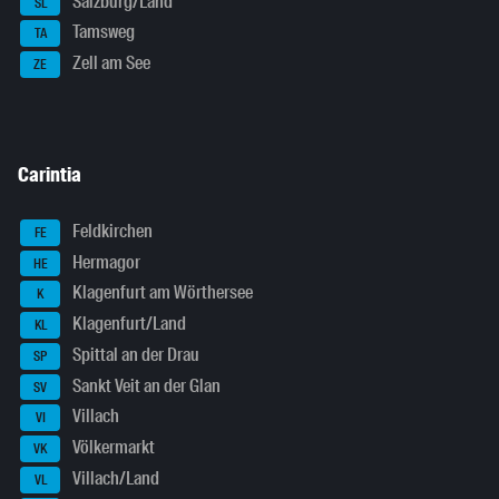
Salzburg/Land
SL
Tamsweg
TA
Zell am See
ZE
Carintia
Feldkirchen
FE
Hermagor
HE
Klagenfurt am Wörthersee
K
Klagenfurt/Land
KL
Spittal an der Drau
SP
Sankt Veit an der Glan
SV
Villach
VI
Völkermarkt
VK
Villach/Land
VL