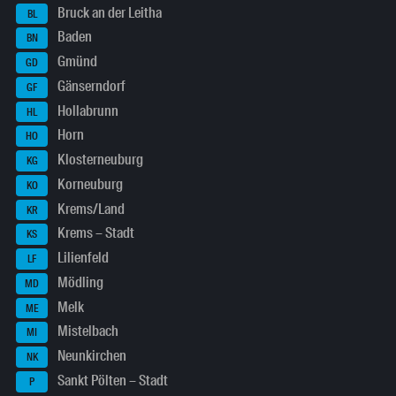
Bruck an der Leitha
BL
Baden
BN
Gmünd
GD
Gänserndorf
GF
Hollabrunn
HL
Horn
HO
Klosterneuburg
KG
Korneuburg
KO
Krems/Land
KR
Krems – Stadt
KS
Lilienfeld
LF
Mödling
MD
Melk
ME
Mistelbach
MI
Neunkirchen
NK
Sankt Pölten – Stadt
P