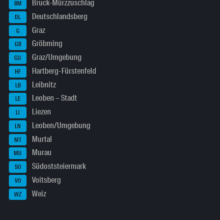
Bruck-Mürzzuschlag
BM
Deutschlandsberg
DL
Graz
G
Gröbming
GB
Graz/Umgebung
GU
Hartberg-Fürstenfeld
HF
Leibnitz
LB
Leoben – Stadt
LE
Liezen
LI
Leoben/Umgebung
LN
Murtal
MT
Murau
MU
Südoststeiermark
SO
Voitsberg
VO
Weiz
WZ