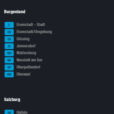
Burgenland
Eisenstadt – Stadt
E
Eisenstadt/Umgebung
EU
Güssing
GS
Jennersdorf
JE
Mattersburg
MA
Neusiedl am See
ND
Oberpullendorf
OP
Oberwart
OW
Salzburg
Hallein
HA