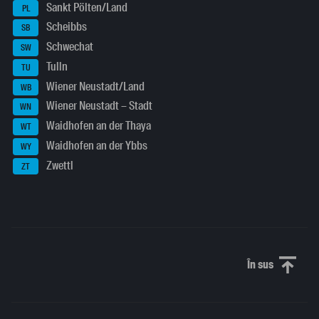
Sankt Pölten/Land
PL
Scheibbs
SB
Schwechat
SW
Tulln
TU
Wiener Neustadt/Land
WB
Wiener Neustadt – Stadt
WN
Waidhofen an der Thaya
WT
Waidhofen an der Ybbs
WY
Zwettl
ZT
În sus
Derulați în