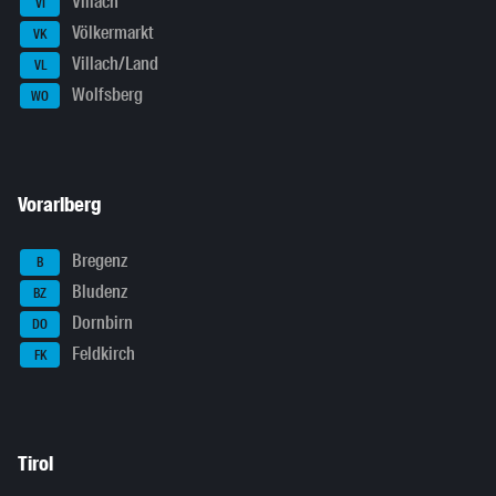
Villach
VI
Völkermarkt
VK
Villach/Land
VL
Wolfsberg
WO
Vorarlberg
Bregenz
B
Bludenz
BZ
Dornbirn
DO
Feldkirch
FK
Tirol