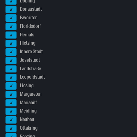
Döbling
W
Donaustadt
W
Favoriten
W
Floridsdorf
W
Hernals
W
Hietzing
W
Innere Stadt
W
Josefstadt
W
Landstraße
W
Leopoldstadt
W
Liesing
W
Margareten
W
Mariahilf
W
Meidling
W
Neubau
W
Ottakring
W
Penzing
W