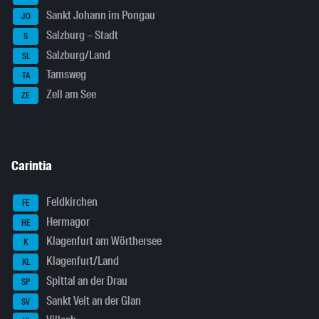
Sankt Johann im Pongau
JO
Salzburg – Stadt
S
Salzburg/Land
SL
Tamsweg
TA
Zell am See
ZE
Carintia
Feldkirchen
FE
Hermagor
HE
Klagenfurt am Wörthersee
K
Klagenfurt/Land
KL
Spittal an der Drau
SP
Sankt Veit an der Glan
SV