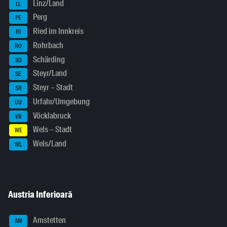
Linz/Land
LL
Perg
PE
Ried im Innkreis
RI
Rohrbach
RO
Schärding
SD
Steyr/Land
SE
Steyr – Stadt
SR
Urfahr/Umgebung
UU
Vöcklabruck
VB
Wels – Stadt
WE
Wels/Land
WL
Austria Inferioară
Amstetten
AM