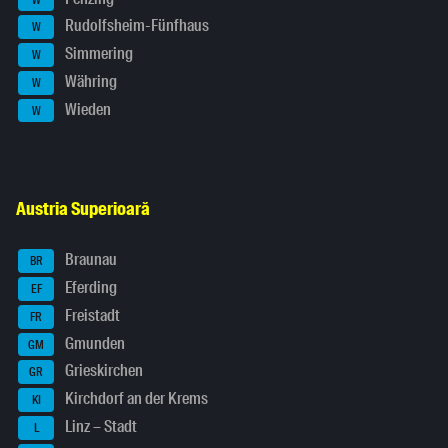
Rudolfsheim-Fünfhaus
W
Simmering
W
Währing
W
Wieden
W
Austria Superioară
Braunau
BR
Eferding
EF
Freistadt
FR
Gmunden
GM
Grieskirchen
GR
Kirchdorf an der Krems
KI
Linz – Stadt
L