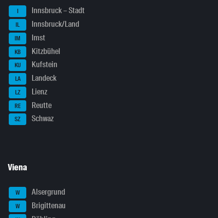
Innsbruck – Stadt
I
Innsbruck/Land
IL
Imst
IM
Kitzbühel
KB
Kufstein
KU
Landeck
LA
Lienz
LZ
Reutte
RE
Schwaz
SZ
Viena
Alsergrund
W
Brigittenau
W