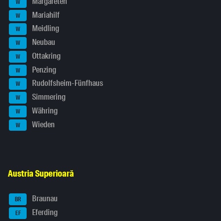
Margareten
W
Mariahilf
W
Meidling
W
Neubau
W
Ottakring
W
Penzing
W
Rudolfsheim-Fünfhaus
W
Simmering
W
Währing
W
Wieden
W
Austria Superioară
Braunau
BR
Eferding
EF