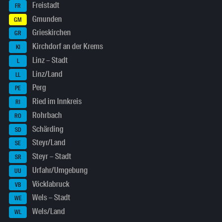
Freistadt
FR
Gmunden
GM
Grieskirchen
GR
Kirchdorf an der Krems
KI
Linz – Stadt
L
Linz/Land
LL
Perg
PE
Ried im Innkreis
RI
Rohrbach
RO
Schärding
SD
Steyr/Land
SE
Steyr – Stadt
SR
Urfahr/Umgebung
UU
Vöcklabruck
VB
Wels – Stadt
WE
Wels/Land
WL