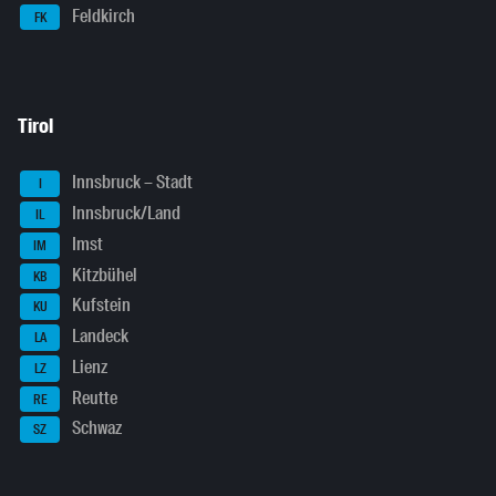
Feldkirch
FK
Tirol
Innsbruck – Stadt
I
Innsbruck/Land
IL
Imst
IM
Kitzbühel
KB
Kufstein
KU
Landeck
LA
Lienz
LZ
Reutte
RE
Schwaz
SZ