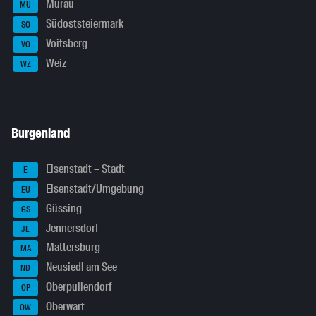
Murau
MU
Südoststeiermark
SO
Voitsberg
VO
Weiz
WZ
Burgenland
Eisenstadt – Stadt
E
Eisenstadt/Umgebung
EU
Güssing
GS
Jennersdorf
JE
Mattersburg
MA
Neusiedl am See
ND
Oberpullendorf
OP
Oberwart
OW