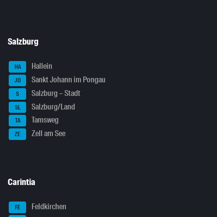
Salzburg
Hallein
HA
Sankt Johann im Pongau
JO
Salzburg – Stadt
S
Salzburg/Land
SL
Tamsweg
TA
Zell am See
ZE
Carintia
Feldkirchen
FE