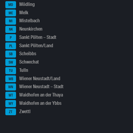
Mödling
MD
Melk
ME
Mistelbach
MI
Neunkirchen
NK
Sankt Pölten – Stadt
P
Sankt Pölten/Land
PL
Scheibbs
SB
Schwechat
SW
Tulln
TU
Wiener Neustadt/Land
WB
Wiener Neustadt – Stadt
WN
Waidhofen an der Thaya
WT
Waidhofen an der Ybbs
WY
Zwettl
ZT