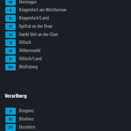
Hermagor
HE
Klagenfurt am Wörthersee
K
Klagenfurt/Land
KL
Spittal an der Drau
SP
Sankt Veit an der Glan
SV
Villach
VI
Völkermarkt
VK
Villach/Land
VL
Wolfsberg
WO
Vorarlberg
Bregenz
B
Bludenz
BZ
Dornbirn
DO