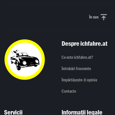
În sus
Derulați în
Despre ichfahre.at
Ce este ichfahre.at?
Întrebări frecvente
Împărtășește-ți opinia
Contacte
Servicii
Informații legale