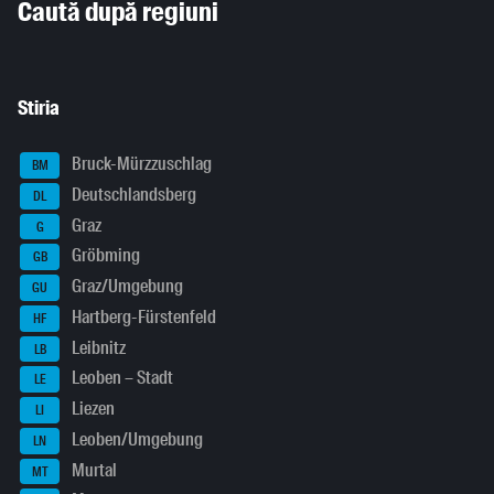
Caută după regiuni
Stiria
Bruck-Mürzzuschlag
BM
Deutschlandsberg
DL
Graz
G
Gröbming
GB
Graz/Umgebung
GU
Hartberg-Fürstenfeld
HF
Leibnitz
LB
Leoben – Stadt
LE
Liezen
LI
Leoben/Umgebung
LN
Murtal
MT