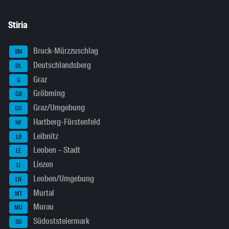
Stiria
Bruck-Mürzzuschlag
BM
Deutschlandsberg
DL
Graz
G
Gröbming
GB
Graz/Umgebung
GU
Hartberg-Fürstenfeld
HF
Leibnitz
LB
Leoben – Stadt
LE
Liezen
LI
Leoben/Umgebung
LN
Murtal
MT
Murau
MU
Südoststeiermark
SO