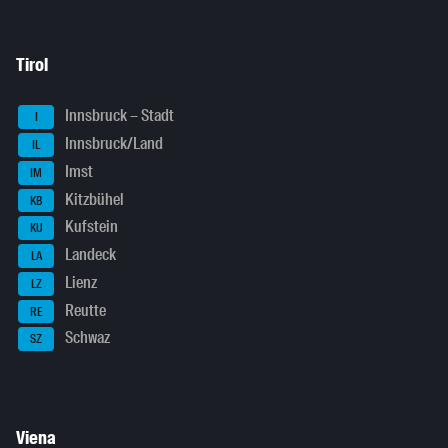
Tirol
Innsbruck – Stadt
I
Innsbruck/Land
IL
Imst
IM
Kitzbühel
KB
Kufstein
KU
Landeck
LA
Lienz
LZ
Reutte
RE
Schwaz
SZ
Viena