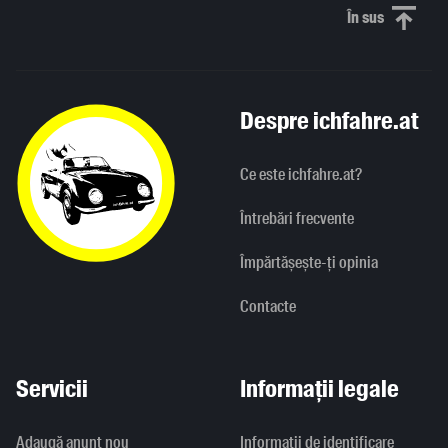
În sus
Derulați în
Despre ichfahre.at
Ce este ichfahre.at?
Întrebări frecvente
Împărtășește-ți opinia
Contacte
Servicii
Informații legale
Adaugă anunț nou
Informaţii de identificare