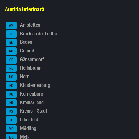
Austria Inferioară
Amstetten
AM
Bruck an der Leitha
BL
Baden
BN
Gmünd
GD
Gänserndorf
GF
Hollabrunn
HL
Horn
HO
Klosterneuburg
KG
Korneuburg
KO
Krems/Land
KR
Krems – Stadt
KS
Lilienfeld
LF
Mödling
MD
Melk
ME