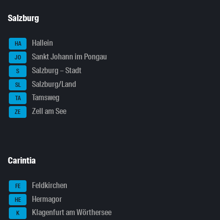
Salzburg
Hallein
HA
Sankt Johann im Pongau
JO
Salzburg – Stadt
S
Salzburg/Land
SL
Tamsweg
TA
Zell am See
ZE
Carintia
Feldkirchen
FE
Hermagor
HE
Klagenfurt am Wörthersee
K