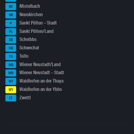
Mistelbach
MI
Neunkirchen
NK
Sankt Pölten – Stadt
P
Sankt Pölten/Land
PL
Scheibbs
SB
Schwechat
SW
Tulln
TU
Wiener Neustadt/Land
WB
Wiener Neustadt – Stadt
WN
Waidhofen an der Thaya
WT
Waidhofen an der Ybbs
WY
Zwettl
ZT