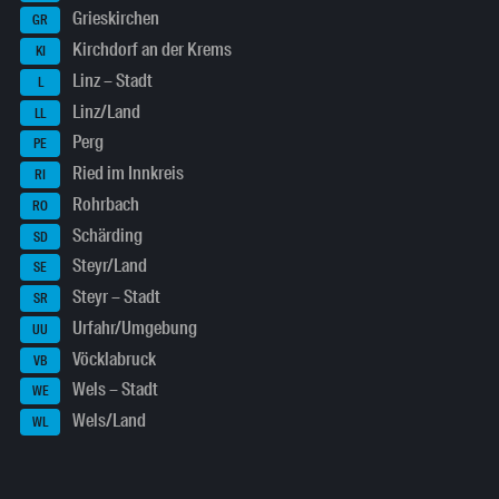
Grieskirchen
GR
Kirchdorf an der Krems
KI
Linz – Stadt
L
Linz/Land
LL
Perg
PE
Ried im Innkreis
RI
Rohrbach
RO
Schärding
SD
Steyr/Land
SE
Steyr – Stadt
SR
Urfahr/Umgebung
UU
Vöcklabruck
VB
Wels – Stadt
WE
Wels/Land
WL