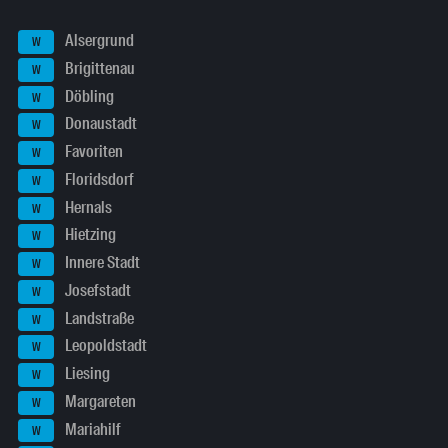
Alsergrund
W
Brigittenau
W
Döbling
W
Donaustadt
W
Favoriten
W
Floridsdorf
W
Hernals
W
Hietzing
W
Innere Stadt
W
Josefstadt
W
Landstraße
W
Leopoldstadt
W
Liesing
W
Margareten
W
Mariahilf
W