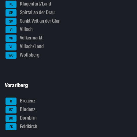
Klagenfurt/Land
KL
Spittal an der Drau
SP
Sankt Veit an der Glan
SV
Villach
VI
Völkermarkt
VK
Villach/Land
VL
Wolfsberg
WO
Vorarlberg
Bregenz
B
Bludenz
BZ
Dornbirn
DO
Feldkirch
FK