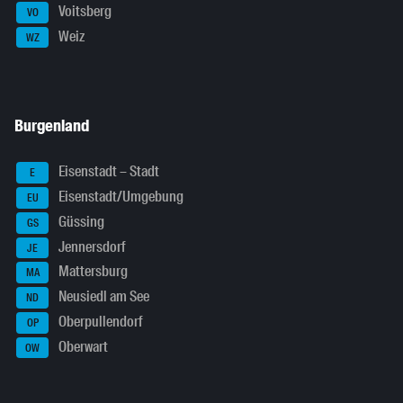
Voitsberg
VO
Weiz
WZ
Burgenland
Eisenstadt – Stadt
E
Eisenstadt/Umgebung
EU
Güssing
GS
Jennersdorf
JE
Mattersburg
MA
Neusiedl am See
ND
Oberpullendorf
OP
Oberwart
OW