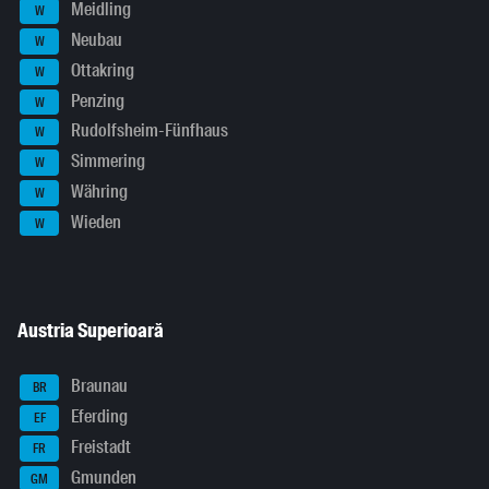
Meidling
W
Neubau
W
Ottakring
W
Penzing
W
Rudolfsheim-Fünfhaus
W
Simmering
W
Währing
W
Wieden
W
Austria Superioară
Braunau
BR
Eferding
EF
Freistadt
FR
Gmunden
GM