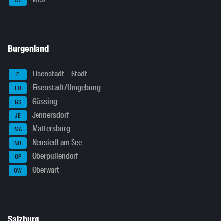
WZ
Burgenland
Eisenstadt – Stadt
E
Eisenstadt/Umgebung
EU
Güssing
GS
Jennersdorf
JE
Mattersburg
MA
Neusiedl am See
ND
Oberpullendorf
OP
Oberwart
OW
Salzburg