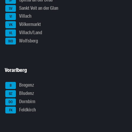
SP
Sankt Veit an der Glan
SV
Villach
VI
Völkermarkt
VK
Villach/Land
VL
Wolfsberg
WO
Vorarlberg
Bregenz
B
Bludenz
BZ
Dornbirn
DO
Feldkirch
FK