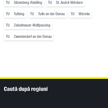
TU
Sitzenberg-Reidling
TU
St. Andrä-Wördern
TU
Tulbing
TU
Tulln an der Donau
TU
Würmla
TU
Zeiselmauer-Wolfpassing
TU
Zwentendorf an der Donau
Inhaltsinformationen
Caută după regiuni