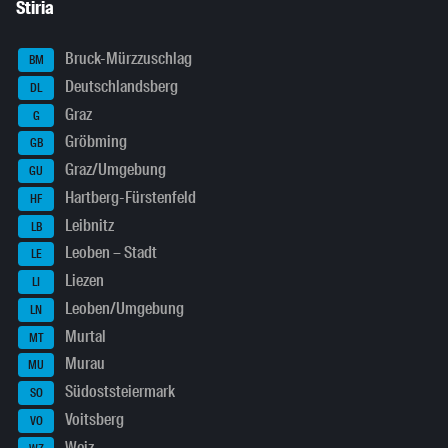
Stiria
Bruck-Mürzzuschlag
BM
Deutschlandsberg
DL
Graz
G
Gröbming
GB
Graz/Umgebung
GU
Hartberg-Fürstenfeld
HF
Leibnitz
LB
Leoben – Stadt
LE
Liezen
LI
Leoben/Umgebung
LN
Murtal
MT
Murau
MU
Südoststeiermark
SO
Voitsberg
VO
Weiz