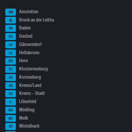
Amstetten
AM
Bruck an der Leitha
BL
Baden
BN
Gmünd
GD
Gänserndorf
GF
Hollabrunn
HL
Horn
HO
Klosterneuburg
KG
Korneuburg
KO
Krems/Land
KR
Krems – Stadt
KS
Lilienfeld
LF
Mödling
MD
Melk
ME
Mistelbach
MI