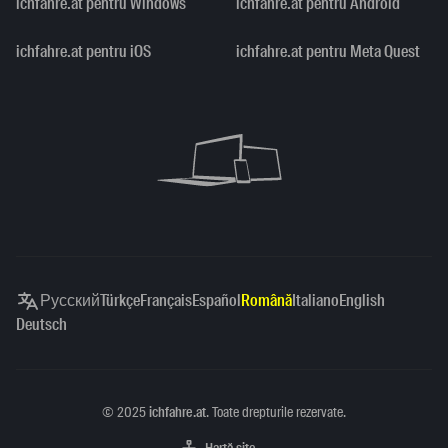
ichfahre.at pentru Windows
ichfahre.at pentru Android
ichfahre.at pentru iOS
ichfahre.at pentru Meta Quest
Русский
Türkçe
Français
Español
Română
Italiano
English
Deutsch
Copyright
©
2025
ichfahre.at
. Toate drepturile rezervate.