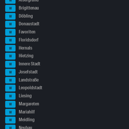
W
Brigittenau
W
Döbling
W
Donaustadt
W
Favoriten
W
Floridsdorf
W
Hernals
W
Hietzing
W
Innere Stadt
W
Josefstadt
W
Landstraße
W
Leopoldstadt
W
Liesing
W
Margareten
W
Mariahilf
W
Meidling
W
Neubau
W