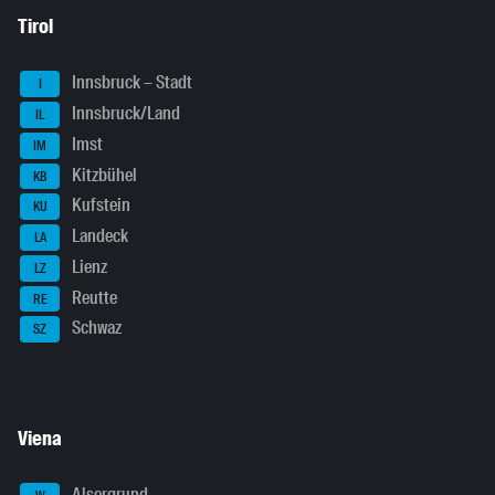
Tirol
Innsbruck – Stadt
I
Innsbruck/Land
IL
Imst
IM
Kitzbühel
KB
Kufstein
KU
Landeck
LA
Lienz
LZ
Reutte
RE
Schwaz
SZ
Viena
Alsergrund