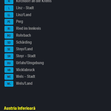
Kirchdorf an der Krems
KI
Linz – Stadt
L
Linz/Land
LL
Perg
PE
Ried im Innkreis
RI
Rohrbach
RO
Schärding
SD
Steyr/Land
SE
Steyr – Stadt
SR
Urfahr/Umgebung
UU
Vöcklabruck
VB
Wels – Stadt
WE
Wels/Land
WL
Austria Inferioară