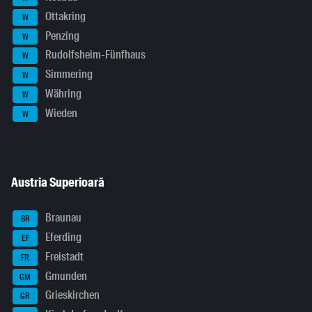
Ottakring
W
Penzing
W
Rudolfsheim-Fünfhaus
W
Simmering
W
Währing
W
Wieden
W
Austria Superioară
Braunau
BR
Eferding
EF
Freistadt
FR
Gmunden
GM
Grieskirchen
GR