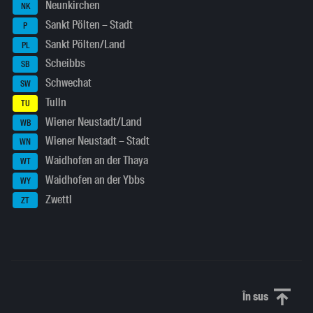
Neunkirchen
NK
Sankt Pölten – Stadt
P
Sankt Pölten/Land
PL
Scheibbs
SB
Schwechat
SW
Tulln
TU
Wiener Neustadt/Land
WB
Wiener Neustadt – Stadt
WN
Waidhofen an der Thaya
WT
Waidhofen an der Ybbs
WY
Zwettl
ZT
În sus
Derulați în