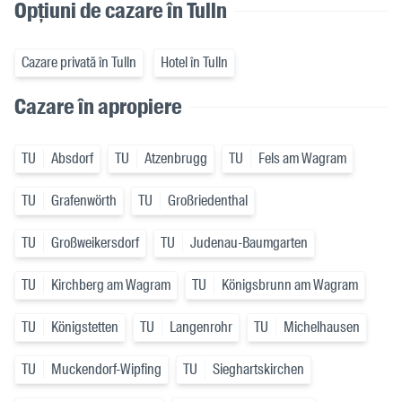
Opțiuni de cazare în Tulln
Cazare privată în Tulln
Hotel în Tulln
Cazare în apropiere
TU
Absdorf
TU
Atzenbrugg
TU
Fels am Wagram
TU
Grafenwörth
TU
Großriedenthal
TU
Großweikersdorf
TU
Judenau-Baumgarten
TU
Kirchberg am Wagram
TU
Königsbrunn am Wagram
TU
Königstetten
TU
Langenrohr
TU
Michelhausen
TU
Muckendorf-Wipfing
TU
Sieghartskirchen