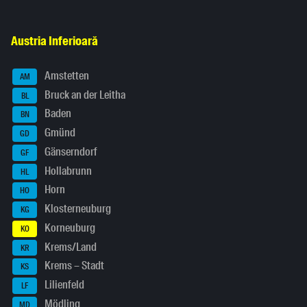
Austria Inferioară
Amstetten
AM
Bruck an der Leitha
BL
Baden
BN
Gmünd
GD
Gänserndorf
GF
Hollabrunn
HL
Horn
HO
Klosterneuburg
KG
Korneuburg
KO
Krems/Land
KR
Krems – Stadt
KS
Lilienfeld
LF
Mödling
MD