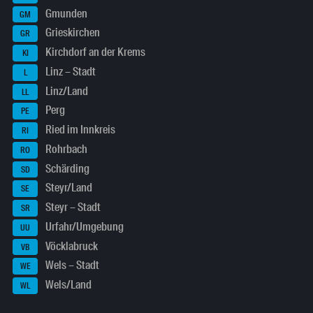
Gmunden
GM
Grieskirchen
GR
Kirchdorf an der Krems
KI
Linz – Stadt
L
Linz/Land
LL
Perg
PE
Ried im Innkreis
RI
Rohrbach
RO
Schärding
SD
Steyr/Land
SE
Steyr – Stadt
SR
Urfahr/Umgebung
UU
Vöcklabruck
VB
Wels – Stadt
WE
Wels/Land
WL