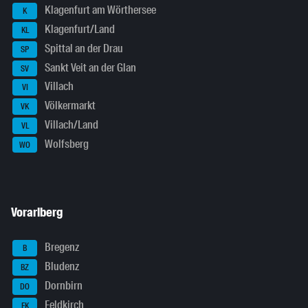
Klagenfurt am Wörthersee
K
Klagenfurt/Land
KL
Spittal an der Drau
SP
Sankt Veit an der Glan
SV
Villach
VI
Völkermarkt
VK
Villach/Land
VL
Wolfsberg
WO
Vorarlberg
Bregenz
B
Bludenz
BZ
Dornbirn
DO
Feldkirch
FK