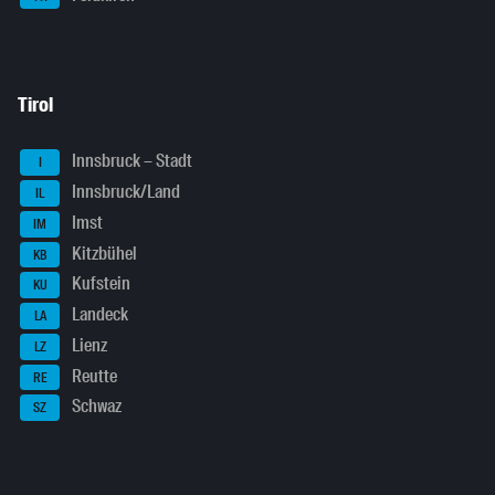
Tirol
Innsbruck – Stadt
I
Innsbruck/Land
IL
Imst
IM
Kitzbühel
KB
Kufstein
KU
Landeck
LA
Lienz
LZ
Reutte
RE
Schwaz
SZ