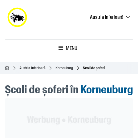
Austria Inferioară
MENU
Acasă
Austria Inferioară
Korneuburg
Școli de șoferi
Școli de șoferi în
Korneuburg
Header Banner