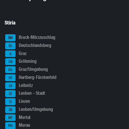
Stiria
Bruck-Mürzzuschlag
BM
Deutschlandsberg
DL
Graz
G
Gröbming
GB
Graz/Umgebung
GU
Hartberg-Fürstenfeld
HF
Leibnitz
LB
Leoben – Stadt
LE
Liezen
LI
Leoben/Umgebung
LN
Murtal
MT
Murau
MU