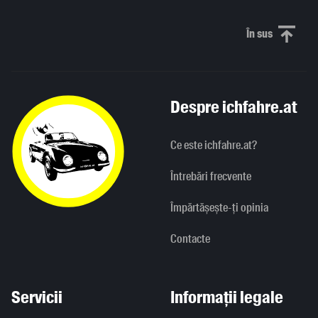
În sus
Derulați în
Despre ichfahre.at
Ce este ichfahre.at?
Întrebări frecvente
Împărtășește-ți opinia
Contacte
Servicii
Informații legale