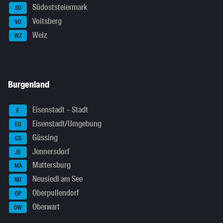
Südoststeiermark
SO
Voitsberg
VO
Weiz
WZ
Burgenland
Eisenstadt – Stadt
E
Eisenstadt/Umgebung
EU
Güssing
GS
Jennersdorf
JE
Mattersburg
MA
Neusiedl am See
ND
Oberpullendorf
OP
Oberwart
OW