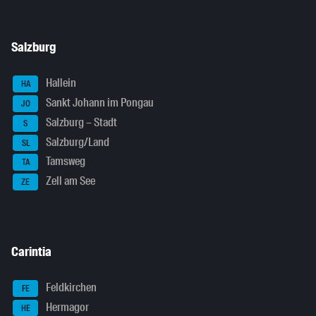
Salzburg
Hallein
HA
Sankt Johann im Pongau
JO
Salzburg – Stadt
S
Salzburg/Land
SL
Tamsweg
TA
Zell am See
ZE
Carintia
Feldkirchen
FE
Hermagor
HE