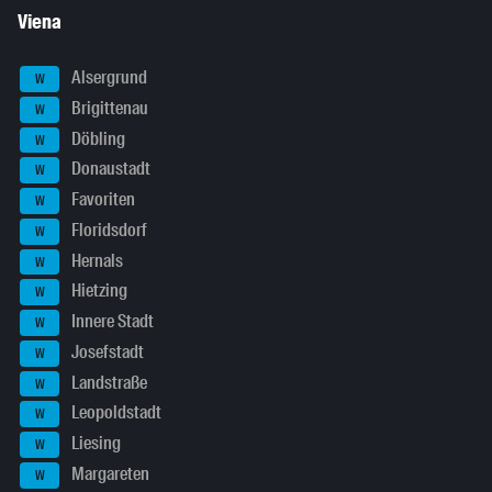
Viena
Alsergrund
W
Brigittenau
W
Döbling
W
Donaustadt
W
Favoriten
W
Floridsdorf
W
Hernals
W
Hietzing
W
Innere Stadt
W
Josefstadt
W
Landstraße
W
Leopoldstadt
W
Liesing
W
Margareten
W