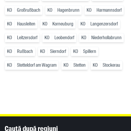
KO
Großrußbach
KO
Hagenbrunn
KO
Harmannsdorf
KO
Hausleiten
KO
Korneuburg
KO
Langenzersdorf
KO
Leitzersdorf
KO
Leobendorf
KO
Niederhollabrunn
KO
Rußbach
KO
Sierndorf
KO
Spillern
KO
Stetteldorf am Wagram
KO
Stetten
KO
Stockerau
Inhaltsinformationen
Caută după regiuni