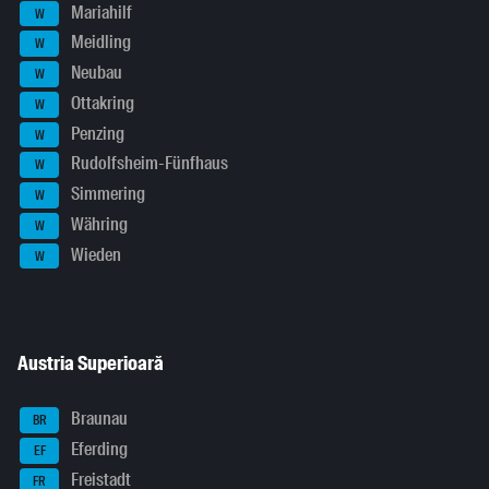
Mariahilf
W
Meidling
W
Neubau
W
Ottakring
W
Penzing
W
Rudolfsheim-Fünfhaus
W
Simmering
W
Währing
W
Wieden
W
Austria Superioară
Braunau
BR
Eferding
EF
Freistadt
FR