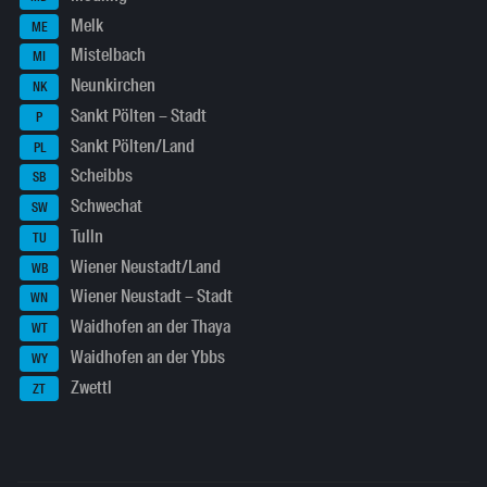
Melk
ME
Mistelbach
MI
Neunkirchen
NK
Sankt Pölten – Stadt
P
Sankt Pölten/Land
PL
Scheibbs
SB
Schwechat
SW
Tulln
TU
Wiener Neustadt/Land
WB
Wiener Neustadt – Stadt
WN
Waidhofen an der Thaya
WT
Waidhofen an der Ybbs
WY
Zwettl
ZT