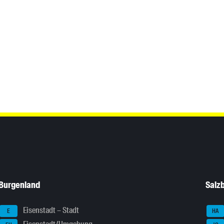
Burgenland
Salz
Eisenstadt – Stadt
E
HA