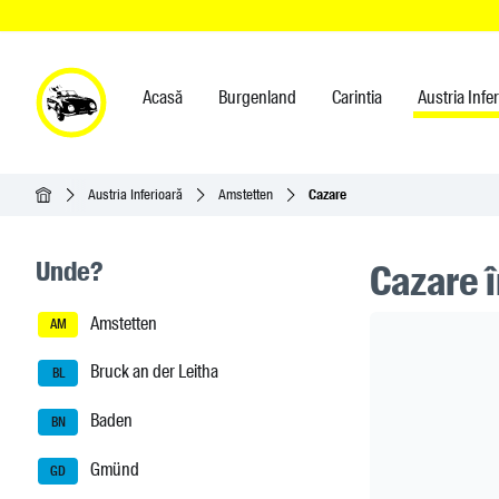
Acasă
Burgenland
Carintia
Austria Infe
Acasă
Austria Inferioară
Amstetten
Cazare
Seitenleisten-Navigation
Unde?
Cazare 
Amstetten
Header Ban
AM
Bruck an der Leitha
BL
Baden
BN
Gmünd
GD