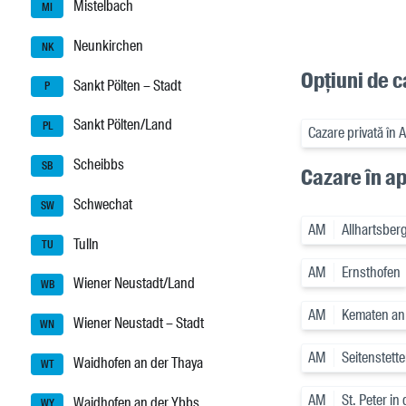
Mistelbach
MI
Neunkirchen
NK
Opțiuni de 
Sankt Pölten – Stadt
P
Sankt Pölten/Land
PL
Cazare privată în 
Scheibbs
SB
Cazare în a
Schwechat
SW
AM
Allhartsber
Tulln
TU
AM
Ernsthofen
Wiener Neustadt/Land
WB
AM
Kematen an
Wiener Neustadt – Stadt
WN
AM
Seitenstett
Waidhofen an der Thaya
WT
AM
St. Peter in
Waidhofen an der Ybbs
WY