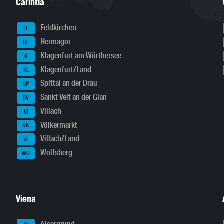
Carintia
Feldkirchen
FE
Hermagor
HE
Klagenfurt am Wörthersee
K
Klagenfurt/Land
KL
Spittal an der Drau
SP
Sankt Veit an der Glan
SV
Villach
VI
Völkermarkt
VK
Villach/Land
VL
Wolfsberg
WO
Viena