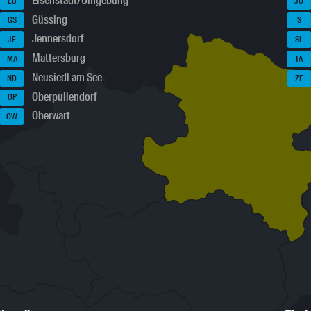
Eisenstadt/Umgebung
EU
JO
Güssing
GS
S
Jennersdorf
JE
SL
Mattersburg
MA
TA
Neusiedl am See
ND
ZE
Oberpullendorf
OP
Oberwart
OW