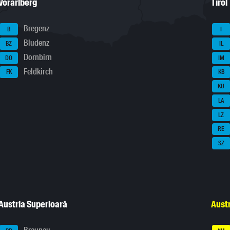
Vorarlberg
Tirol
Bregenz
B
I
Bludenz
BZ
IL
Dornbirn
DO
IM
Feldkirch
FK
KB
KU
LA
LZ
RE
SZ
Austria Superioară
Austr