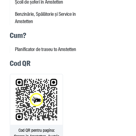
Școli de șoferi în Amstetten
Benzinărie, Spălătorie și Service în
Amstetten
Cum?
Planificator de traseu to Amstetten
Cod QR
Cod QR pentru pagina: