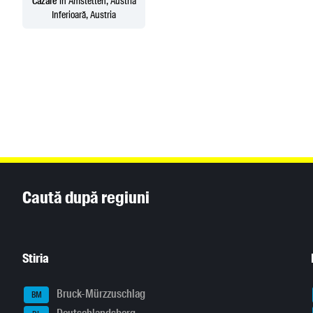
Cazare
în Amstetten, Austria
Inferioară, Austria
Inhaltsinformationen
Caută după regiuni
Stiria
Bruck-Mürzzuschlag
BM