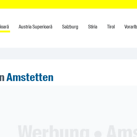
rioară
Austria Superioară
Salzburg
Stiria
Tirol
Vorarl
în
Amstetten
ner