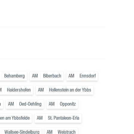
Behamberg
AM
Biberbach
AM
Ennsdorf
M
Haidershofen
AM
Hollenstein an der Ybbs
u
AM
Oed-Oehling
AM
Opponitz
gen am Ybbsfelde
AM
St. Pantaleon-Erla
Wallsee-Sindelburg
AM
Weistrach