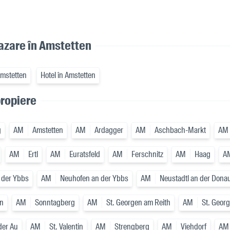
cazare în Amstetten
Amstetten
Hotel în Amstetten
propiere
g
AM
Amstetten
AM
Ardagger
AM
Aschbach-Markt
AM
AM
Ertl
AM
Euratsfeld
AM
Ferschnitz
AM
Haag
A
 der Ybbs
AM
Neuhofen an der Ybbs
AM
Neustadtl an der Dona
en
AM
Sonntagberg
AM
St. Georgen am Reith
AM
St. Geor
 der Au
AM
St. Valentin
AM
Strengberg
AM
Viehdorf
AM