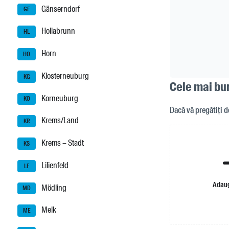
Gänserndorf
GF
Hollabrunn
HL
Horn
HO
Klosterneuburg
KG
Cele mai bun
Korneuburg
KO
Dacă vă pregătiți d
Krems/Land
KR
Krems – Stadt
KS
Lilienfeld
LF
Adaug
Mödling
MD
Melk
ME