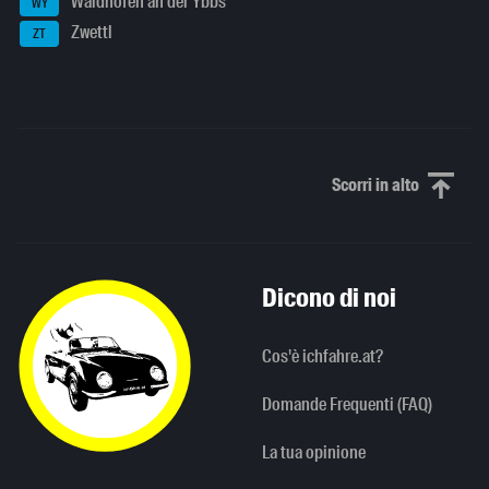
Waidhofen an der Ybbs
WY
Zwettl
ZT
Scorri in alto
Scorri in alto
Dicono di noi
Cos'è ichfahre.at?
Domande Frequenti (FAQ)
La tua opinione