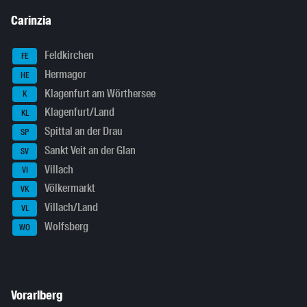
Carinzia
Feldkirchen
FE
Hermagor
HE
Klagenfurt am Wörthersee
K
Klagenfurt/Land
KL
Spittal an der Drau
SP
Sankt Veit an der Glan
SV
Villach
VI
Völkermarkt
VK
Villach/Land
VL
Wolfsberg
WO
Vorarlberg