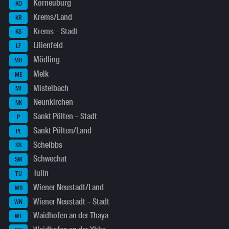
Korneuburg
KO
Krems/Land
KR
Krems – Stadt
KS
Lilienfeld
LF
Mödling
MD
Melk
ME
Mistelbach
MI
Neunkirchen
NK
Sankt Pölten – Stadt
P
Sankt Pölten/Land
PL
Scheibbs
SB
Schwechat
SW
Tulln
TU
Wiener Neustadt/Land
WB
Wiener Neustadt – Stadt
WN
Waidhofen an der Thaya
WT