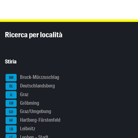
Inhaltsinformationen
Ricerca per località
Stiria
Bruck-Mürzzuschlag
BM
Deutschlandsberg
DL
Graz
G
Gröbming
GB
Graz/Umgebung
GU
Hartberg-Fürstenfeld
HF
Leibnitz
LB
Leoben – Stadt
LE