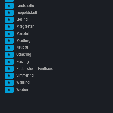
Landstraße
W
Leopoldstadt
W
Liesing
W
Margareten
W
Mariahilf
W
Meidling
W
Neubau
W
Ottakring
W
Penzing
W
Rudolfsheim-Fünfhaus
W
Simmering
W
Währing
W
Wieden
W