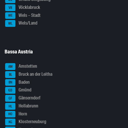
Vöcklabruck
VB
Wels – Stadt
WE
Wels/Land
WL
Bassa Austria
Amstetten
AM
Bruck an der Leitha
BL
Baden
BN
Gmünd
GD
Gänserndorf
GF
Hollabrunn
HL
Horn
HO
Klosterneuburg
KG