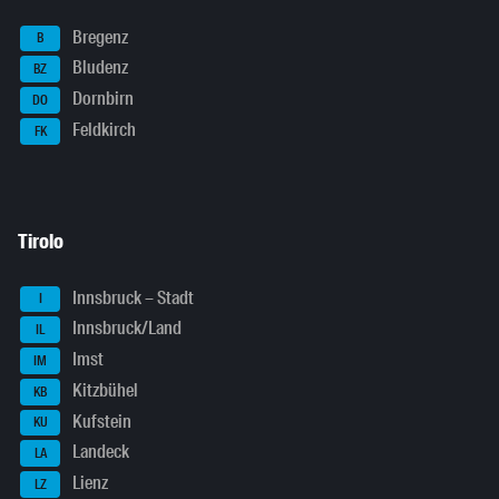
Bregenz
B
Bludenz
BZ
Dornbirn
DO
Feldkirch
FK
Tirolo
Innsbruck – Stadt
I
Innsbruck/Land
IL
Imst
IM
Kitzbühel
KB
Kufstein
KU
Landeck
LA
Lienz
LZ