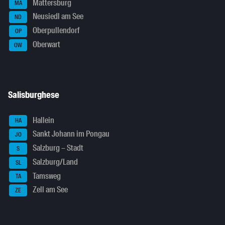
Mattersburg
MA
Neusiedl am See
ND
Oberpullendorf
OP
Oberwart
OW
Salisburghese
Hallein
HA
Sankt Johann im Pongau
JO
Salzburg – Stadt
S
Salzburg/Land
SL
Tamsweg
TA
Zell am See
ZE