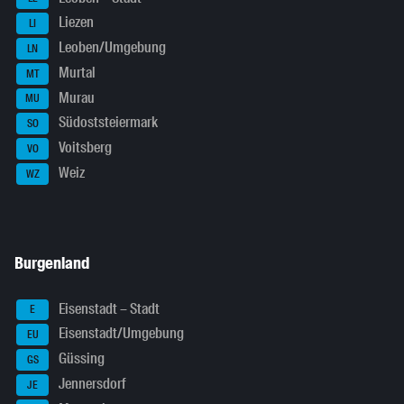
Liezen
LI
Leoben/Umgebung
LN
Murtal
MT
Murau
MU
Südoststeiermark
SO
Voitsberg
VO
Weiz
WZ
Burgenland
Eisenstadt – Stadt
E
Eisenstadt/Umgebung
EU
Güssing
GS
Jennersdorf
JE