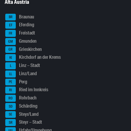
Alta Austria
Braunau
BR
Eferding
EF
Freistadt
FR
Gmunden
GM
Grieskirchen
GR
Kirchdorf an der Krems
KI
Linz – Stadt
L
Linz/Land
LL
Perg
PE
Ried im Innkreis
RI
Rohrbach
RO
Schärding
SD
Steyr/Land
SE
Steyr – Stadt
SR
Urfahr/Umgebung
UU