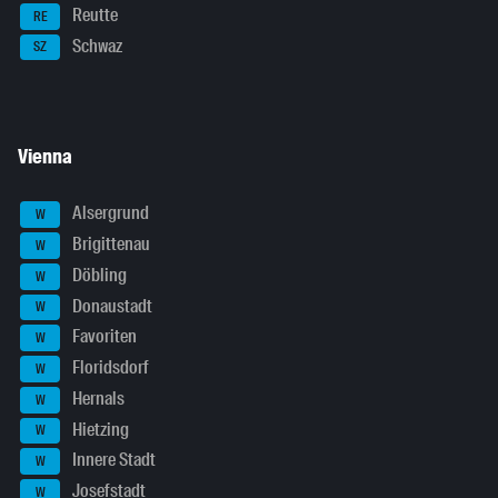
Reutte
RE
Schwaz
SZ
Vienna
Alsergrund
W
Brigittenau
W
Döbling
W
Donaustadt
W
Favoriten
W
Floridsdorf
W
Hernals
W
Hietzing
W
Innere Stadt
W
Josefstadt
W