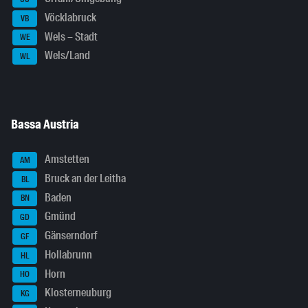
Vöcklabruck
VB
Wels – Stadt
WE
Wels/Land
WL
Bassa Austria
Amstetten
AM
Bruck an der Leitha
BL
Baden
BN
Gmünd
GD
Gänserndorf
GF
Hollabrunn
HL
Horn
HO
Klosterneuburg
KG