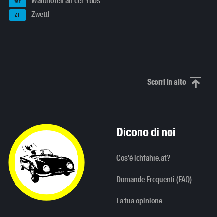
Waidhofen an der Ybbs
WY
Zwettl
ZT
Scorri in alto
Scorri in alto
Dicono di noi
Cos'è ichfahre.at?
Domande Frequenti (FAQ)
La tua opinione