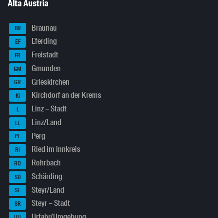
Alta Austria
Braunau
BR
Eferding
EF
Freistadt
FR
Gmunden
GM
Grieskirchen
GR
Kirchdorf an der Krems
KI
Linz – Stadt
L
Linz/Land
LL
Perg
PE
Ried im Innkreis
RI
Rohrbach
RO
Schärding
SD
Steyr/Land
SE
Steyr – Stadt
SR
Urfahr/Umgebung
UU