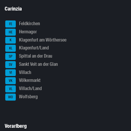
Carinzia
Feldkirchen
FE
Hermagor
HE
Klagenfurt am Wörthersee
K
Klagenfurt/Land
KL
Spittal an der Drau
SP
Sankt Veit an der Glan
SV
Villach
VI
Völkermarkt
VK
Villach/Land
VL
Wolfsberg
WO
Vorarlberg