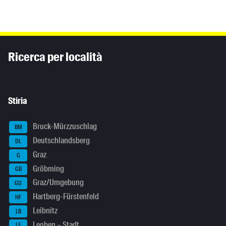
Inhaltsinformationen
Ricerca per località
Stiria
Bruck-Mürzzuschlag
BM
Deutschlandsberg
DL
Graz
G
Gröbming
GB
Graz/Umgebung
GU
Hartberg-Fürstenfeld
HF
Leibnitz
LB
Leoben – Stadt
LE