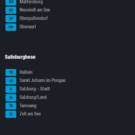
Mattersburg
MA
Neusiedl am See
ND
Oberpullendorf
OP
Oberwart
OW
Salisburghese
Hallein
HA
Sankt Johann im Pongau
JO
Salzburg – Stadt
S
Salzburg/Land
SL
Tamsweg
TA
Zell am See
ZE