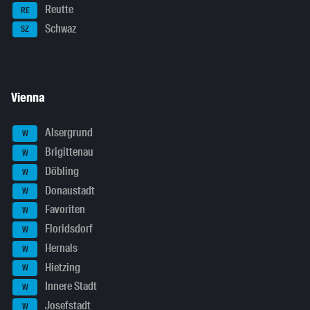
Reutte
RE
Schwaz
SZ
Vienna
Alsergrund
W
Brigittenau
W
Döbling
W
Donaustadt
W
Favoriten
W
Floridsdorf
W
Hernals
W
Hietzing
W
Innere Stadt
W
Josefstadt
W