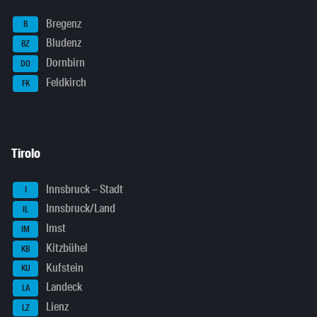
Bregenz
B
Bludenz
BZ
Dornbirn
DO
Feldkirch
FK
Tirolo
Innsbruck – Stadt
I
Innsbruck/Land
IL
Imst
IM
Kitzbühel
KB
Kufstein
KU
Landeck
LA
Lienz
LZ