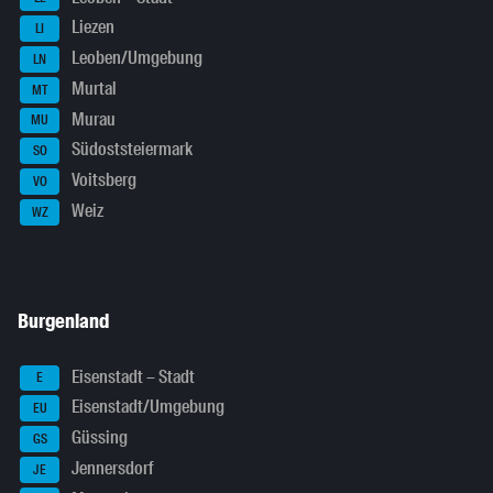
Liezen
LI
Leoben/Umgebung
LN
Murtal
MT
Murau
MU
Südoststeiermark
SO
Voitsberg
VO
Weiz
WZ
Burgenland
Eisenstadt – Stadt
E
Eisenstadt/Umgebung
EU
Güssing
GS
Jennersdorf
JE