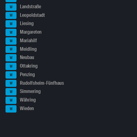
Landstraße
W
Leopoldstadt
W
Liesing
W
Margareten
W
Mariahilf
W
Meidling
W
Neubau
W
Ottakring
W
Penzing
W
Rudolfsheim-Fünfhaus
W
Simmering
W
Währing
W
Wieden
W