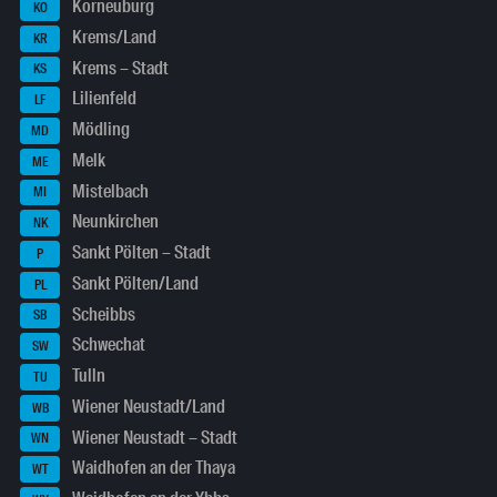
Korneuburg
KO
Krems/Land
KR
Krems – Stadt
KS
Lilienfeld
LF
Mödling
MD
Melk
ME
Mistelbach
MI
Neunkirchen
NK
Sankt Pölten – Stadt
P
Sankt Pölten/Land
PL
Scheibbs
SB
Schwechat
SW
Tulln
TU
Wiener Neustadt/Land
WB
Wiener Neustadt – Stadt
WN
Waidhofen an der Thaya
WT