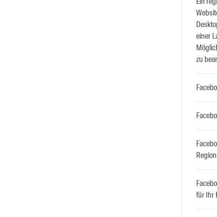
Ein reg
Website
Deskto
einer L
Möglich
zu bea
Faceboo
Faceboo
Facebo
Region
Facebo
für Ihr 