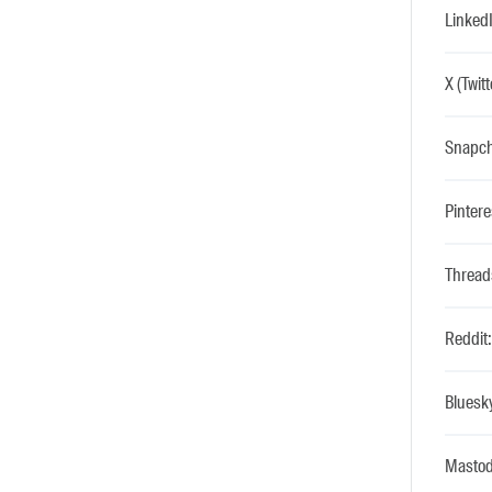
LinkedI
X (Twitt
Snapcha
Pintere
Threads
Reddit:
Bluesky
Mastod