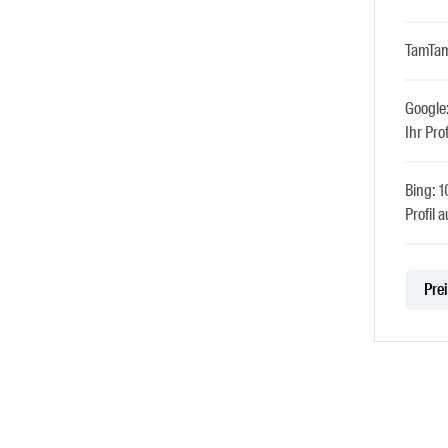
TamTam
Google
Ihr Prof
Bing: 
Profil a
Prei