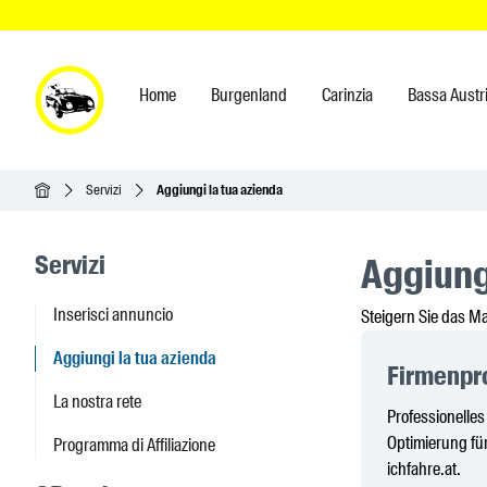
Home
Burgenland
Carinzia
Bassa Austr
Home
Servizi
Aggiungi la tua azienda
Seitenleisten-Navigation
Servizi
Aggiung
Inserisci annuncio
Steigern Sie das M
Aggiungi la tua azienda
Firmenpro
La nostra rete
Professionelle
Optimierung für
Programma di Affiliazione
ichfahre.at.