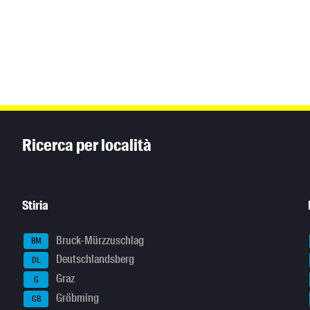
Inhaltsinformationen
Ricerca per località
Stiria
Bruck-Mürzzuschlag
BM
Deutschlandsberg
DL
Graz
G
Gröbming
GB