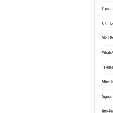
Discord
OK: 1 B
VK: 1 B
WhatsA
Telegra
Viber-K
Signal-
Imo-Kan