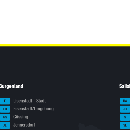
Burgenland
Sali
Eisenstadt – Stadt
E
HA
Eisenstadt/Umgebung
EU
JO
Güssing
GS
S
Jennersdorf
JE
SL