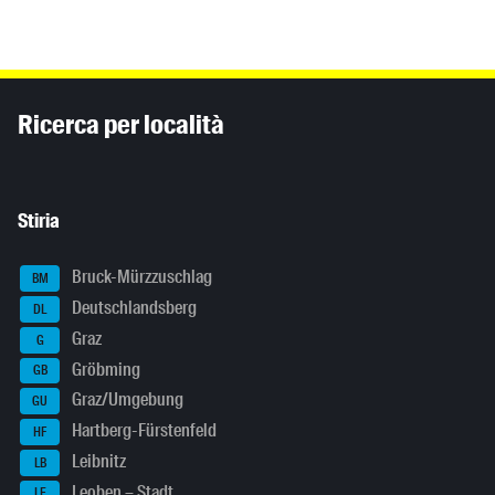
Inhaltsinformationen
Ricerca per località
Stiria
Bruck-Mürzzuschlag
BM
Deutschlandsberg
DL
Graz
G
Gröbming
GB
Graz/Umgebung
GU
Hartberg-Fürstenfeld
HF
Leibnitz
LB
Leoben – Stadt
LE