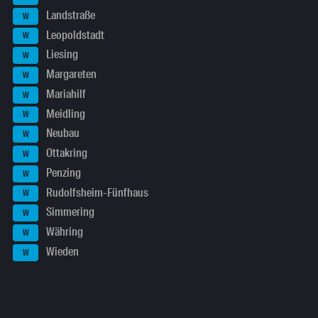
Landstraße
W
Leopoldstadt
W
Liesing
W
Margareten
W
Mariahilf
W
Meidling
W
Neubau
W
Ottakring
W
Penzing
W
Rudolfsheim-Fünfhaus
W
Simmering
W
Währing
W
Wieden
W