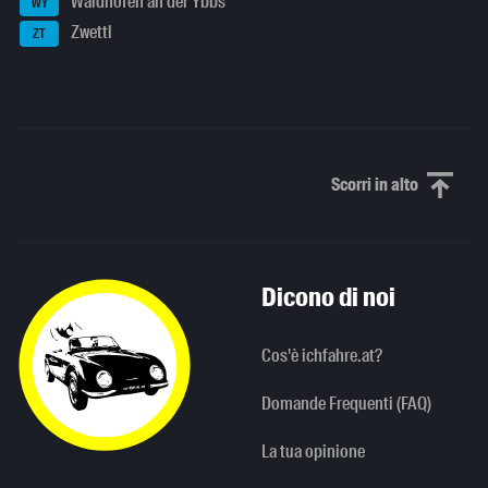
Waidhofen an der Ybbs
WY
Zwettl
ZT
Scorri in alto
Scorri in alto
Dicono di noi
Cos'è ichfahre.at?
Domande Frequenti (FAQ)
La tua opinione