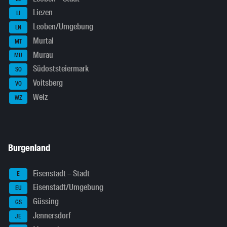
Liezen
LI
Leoben/Umgebung
LN
Murtal
MT
Murau
MU
Südoststeiermark
SO
Voitsberg
VO
Weiz
WZ
Burgenland
Eisenstadt – Stadt
E
Eisenstadt/Umgebung
EU
Güssing
GS
Jennersdorf
JE