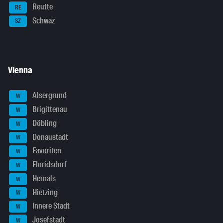
Reutte
RE
Schwaz
SZ
Vienna
Alsergrund
W
Brigittenau
W
Döbling
W
Donaustadt
W
Favoriten
W
Floridsdorf
W
Hernals
W
Hietzing
W
Innere Stadt
W
Josefstadt
W