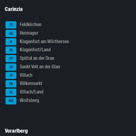
Carinzia
Feldkirchen
FE
Hermagor
HE
Klagenfurt am Wörthersee
K
Klagenfurt/Land
KL
Spittal an der Drau
SP
Sankt Veit an der Glan
SV
Villach
VI
Völkermarkt
VK
Villach/Land
VL
Wolfsberg
WO
Vorarlberg