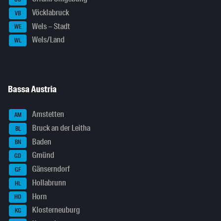
Vöcklabruck
VB
Wels – Stadt
WE
Wels/Land
WL
Bassa Austria
Amstetten
AM
Bruck an der Leitha
BL
Baden
BN
Gmünd
GD
Gänserndorf
GF
Hollabrunn
HL
Horn
HO
Klosterneuburg
KG