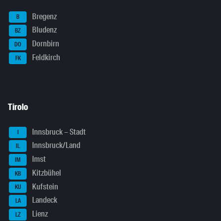
Bregenz
B
Bludenz
BZ
Dornbirn
DO
Feldkirch
FK
Tirolo
Innsbruck – Stadt
I
Innsbruck/Land
IL
Imst
IM
Kitzbühel
KB
Kufstein
KU
Landeck
LA
Lienz
LZ