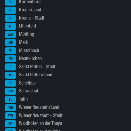
Korneuburg
KO
Krems/Land
KR
Krems – Stadt
KS
Lilienfeld
LF
Mödling
MD
Melk
ME
Mistelbach
MI
Neunkirchen
NK
Sankt Pölten – Stadt
P
Sankt Pölten/Land
PL
Scheibbs
SB
Schwechat
SW
Tulln
TU
Wiener Neustadt/Land
WB
Wiener Neustadt – Stadt
WN
Waidhofen an der Thaya
WT