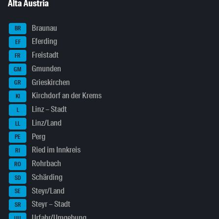
Alta Austria
Braunau
BR
Eferding
EF
Freistadt
FR
Gmunden
GM
Grieskirchen
GR
Kirchdorf an der Krems
KI
Linz – Stadt
L
Linz/Land
LL
Perg
PE
Ried im Innkreis
RI
Rohrbach
RO
Schärding
SD
Steyr/Land
SE
Steyr – Stadt
SR
Urfahr/Umgebung
UU