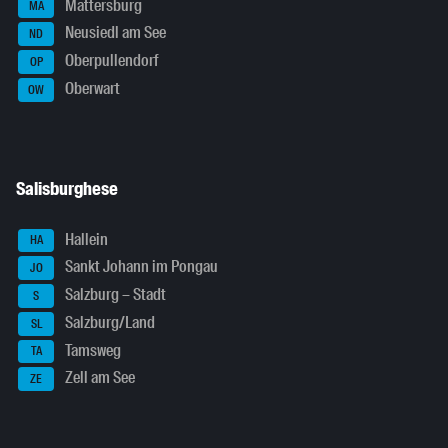
Mattersburg
MA
Neusiedl am See
ND
Oberpullendorf
OP
Oberwart
OW
Salisburghese
Hallein
HA
Sankt Johann im Pongau
JO
Salzburg – Stadt
S
Salzburg/Land
SL
Tamsweg
TA
Zell am See
ZE