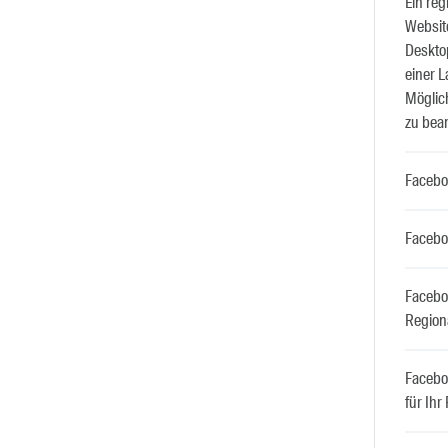
Ein reg
Website
Deskto
einer L
Möglich
zu bea
Faceboo
Faceboo
Facebo
Region
Facebo
für Ihr 