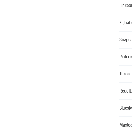
LinkedI
X (Twitt
Snapcha
Pintere
Threads
Reddit:
Bluesky
Mastod