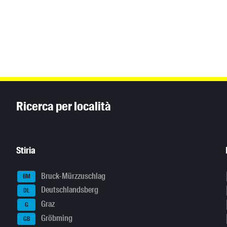
Inhaltsinformationen
Ricerca per località
Stiria
Bruck-Mürzzuschlag
BM
Deutschlandsberg
DL
Graz
G
Gröbming
GB