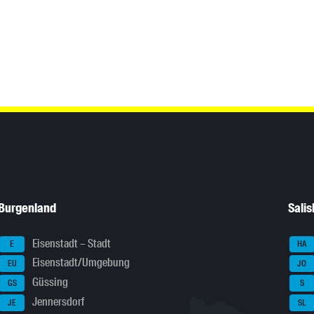
Burgenland
Sali
Eisenstadt – Stadt
E
HA
Eisenstadt/Umgebung
EU
JO
Güssing
GS
S
Jennersdorf
JE
SL