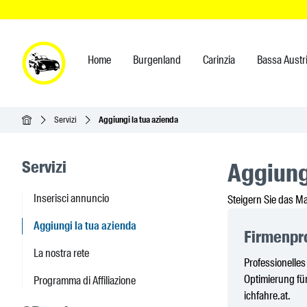
Home
Burgenland
Carinzia
Bassa Austr
Home
Servizi
Aggiungi la tua azienda
Seitenleisten-Navigation
Servizi
Aggiung
Inserisci annuncio
Steigern Sie das M
Aggiungi la tua azienda
Firmenpro
La nostra rete
Professionelle
Optimierung für
Programma di Affiliazione
ichfahre.at.