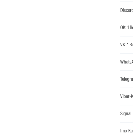
Discord
OK: 1 B
VK: 1 B
WhatsA
Telegra
Viber-K
Signal-
Imo-Kan