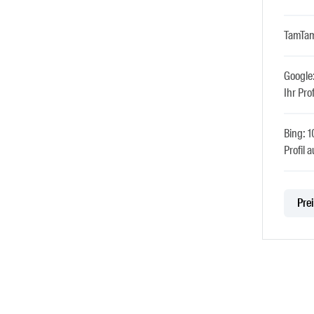
TamTam
Google
Ihr Prof
Bing: 
Profil a
Prei