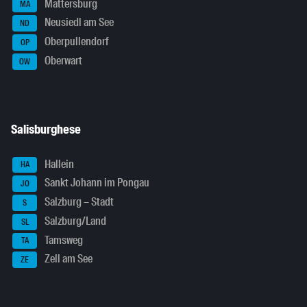
Mattersburg
MA
Neusiedl am See
ND
Oberpullendorf
OP
Oberwart
OW
Salisburghese
Hallein
HA
Sankt Johann im Pongau
JO
Salzburg – Stadt
S
Salzburg/Land
SL
Tamsweg
TA
Zell am See
ZE