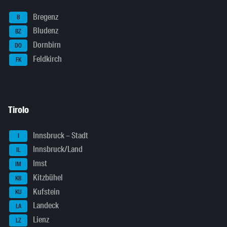
Bregenz
B
Bludenz
BZ
Dornbirn
DO
Feldkirch
FK
Tirolo
Innsbruck – Stadt
I
Innsbruck/Land
IL
Imst
IM
Kitzbühel
KB
Kufstein
KU
Landeck
LA
Lienz
LZ