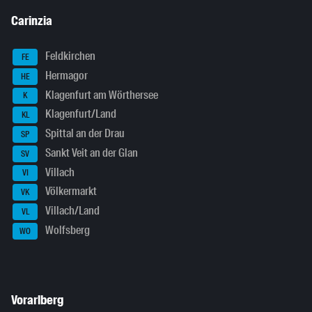
Carinzia
Feldkirchen
FE
Hermagor
HE
Klagenfurt am Wörthersee
K
Klagenfurt/Land
KL
Spittal an der Drau
SP
Sankt Veit an der Glan
SV
Villach
VI
Völkermarkt
VK
Villach/Land
VL
Wolfsberg
WO
Vorarlberg