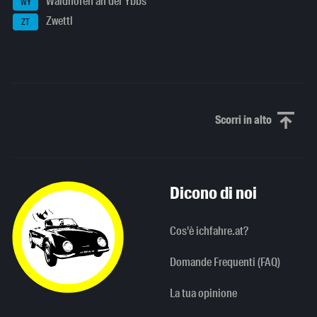
Waidhofen an der Ybbs
WY
Zwettl
ZT
Scorri in alto
Scorri in alto
Dicono di noi
Cos'è ichfahre.at?
Domande Frequenti (FAQ)
La tua opinione