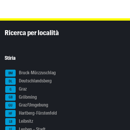
Inhaltsinformationen
Ricerca per località
Stiria
Bruck-Mürzzuschlag
BM
Deutschlandsberg
DL
Graz
G
Gröbming
GB
Graz/Umgebung
GU
Hartberg-Fürstenfeld
HF
Leibnitz
LB
Leoben – Stadt
LE