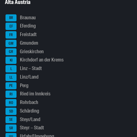
Alta Austria
Braunau
BR
Eferding
EF
Freistadt
FR
Gmunden
GM
Grieskirchen
GR
Kirchdorf an der Krems
KI
Linz – Stadt
L
Linz/Land
LL
Perg
PE
Ried im Innkreis
RI
Rohrbach
RO
Schärding
SD
Steyr/Land
SE
Steyr – Stadt
SR
Urfahr/Umgebung
UU