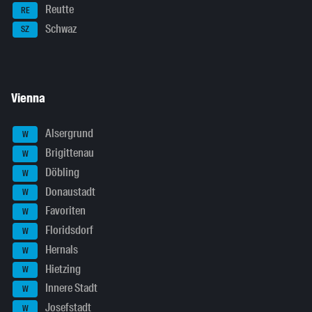
Reutte
RE
Schwaz
SZ
Vienna
Alsergrund
W
Brigittenau
W
Döbling
W
Donaustadt
W
Favoriten
W
Floridsdorf
W
Hernals
W
Hietzing
W
Innere Stadt
W
Josefstadt
W