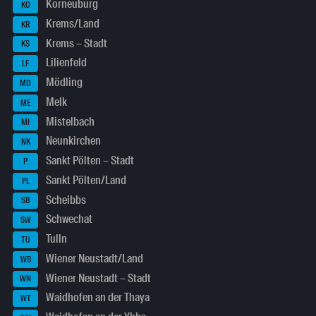
Korneuburg
KO
Krems/Land
KR
Krems – Stadt
KS
Lilienfeld
LF
Mödling
MD
Melk
ME
Mistelbach
MI
Neunkirchen
NK
Sankt Pölten – Stadt
P
Sankt Pölten/Land
PL
Scheibbs
SB
Schwechat
SW
Tulln
TU
Wiener Neustadt/Land
WB
Wiener Neustadt – Stadt
WN
Waidhofen an der Thaya
WT