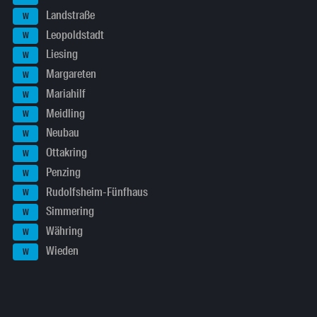
Landstraße
W
Leopoldstadt
W
Liesing
W
Margareten
W
Mariahilf
W
Meidling
W
Neubau
W
Ottakring
W
Penzing
W
Rudolfsheim-Fünfhaus
W
Simmering
W
Währing
W
Wieden
W