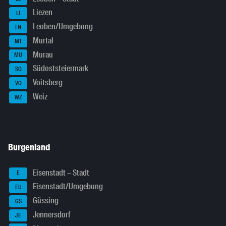
Liezen
LI
Leoben/Umgebung
LN
Murtal
MT
Murau
MU
Südoststeiermark
SO
Voitsberg
VO
Weiz
WZ
Burgenland
Eisenstadt – Stadt
E
Eisenstadt/Umgebung
EU
Güssing
GS
Jennersdorf
JE