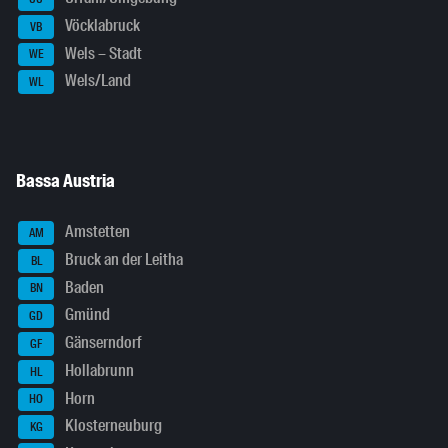
Vöcklabruck
VB
Wels – Stadt
WE
Wels/Land
WL
Bassa Austria
Amstetten
AM
Bruck an der Leitha
BL
Baden
BN
Gmünd
GD
Gänserndorf
GF
Hollabrunn
HL
Horn
HO
Klosterneuburg
KG