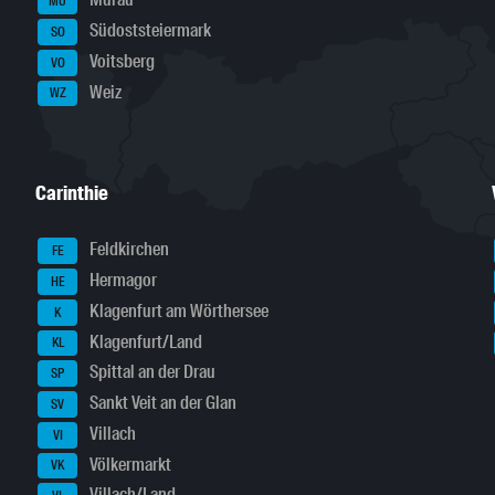
Murau
MU
Südoststeiermark
SO
Voitsberg
VO
Weiz
WZ
Carinthie
Feldkirchen
FE
Hermagor
HE
Klagenfurt am Wörthersee
K
Klagenfurt/Land
KL
Spittal an der Drau
SP
Sankt Veit an der Glan
SV
Villach
VI
Völkermarkt
VK