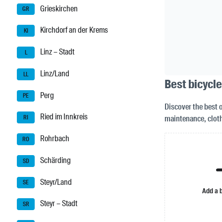
Grieskirchen
GR
Kirchdorf an der Krems
KI
Linz – Stadt
L
Linz/Land
LL
Best bicycle
Perg
PE
Discover the best o
Ried im Innkreis
maintenance, clot
RI
Rohrbach
RO
Schärding
SD
Steyr/Land
SE
Add a 
Steyr – Stadt
SR