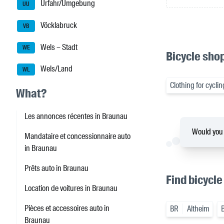
Urfahr/Umgebung
UU
Vöcklabruck
VB
Wels – Stadt
WE
Bicycle shop
Wels/Land
WL
Clothing for cycli
What?
Les annonces récentes in Braunau
Would you l
Mandataire et concessionnaire auto
in Braunau
Prêts auto in Braunau
Find bicycle
Location de voitures in Braunau
Pièces et accessoires auto in
BR
Altheim
Braunau