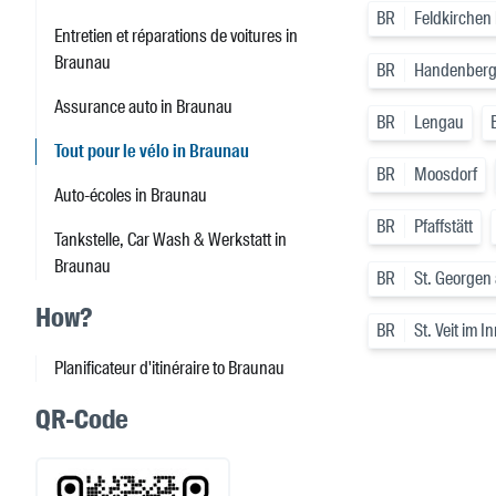
BR
Feldkirchen 
Entretien et réparations de voitures in
Braunau
BR
Handenber
Assurance auto in Braunau
BR
Lengau
Tout pour le vélo in Braunau
BR
Moosdorf
Auto-écoles in Braunau
BR
Pfaffstätt
Tankstelle, Car Wash & Werkstatt in
Braunau
BR
St. Georgen
How?
BR
St. Veit im I
Planificateur d'itinéraire to Braunau
QR-Code