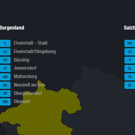
Burgenland
Salz
Eisenstadt – Stadt
E
HA
Eisenstadt/Umgebung
EU
JO
Güssing
GS
S
Jennersdorf
JE
SL
Mattersburg
MA
TA
Neusiedl am See
ND
ZE
Oberpullendorf
OP
Oberwart
OW