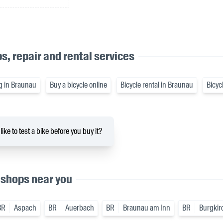
s, repair and rental services
ng in Braunau
Buy a bicycle online
Bicycle rental in Braunau
Bicyc
ike to test a bike before you buy it?
 shops near you
BR
Aspach
BR
Auerbach
BR
Braunau am Inn
BR
Burgkir