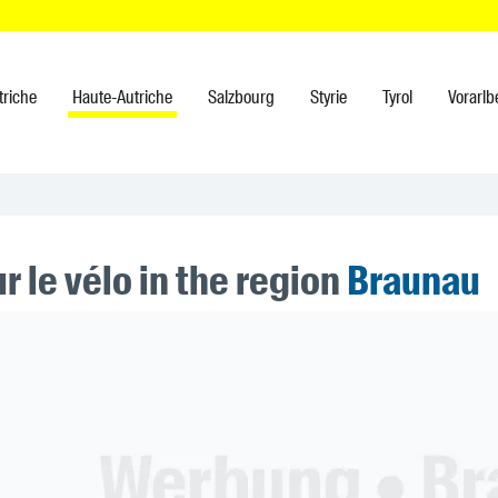
triche
Haute-Autriche
Salzbourg
Styrie
Tyrol
Vorarlb
r le vélo in the region
Braunau
ner