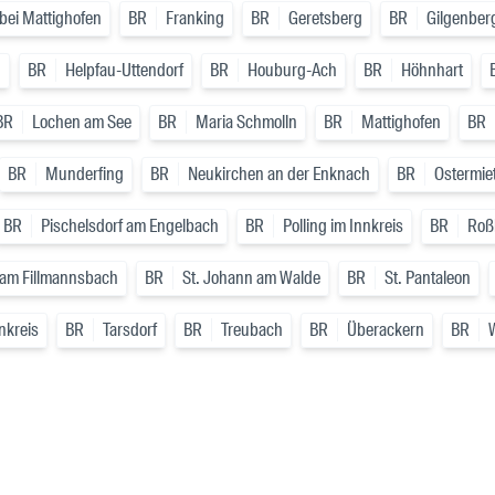
bei Mattighofen
BR
Franking
BR
Geretsberg
BR
Gilgenber
g
BR
Helpfau-Uttendorf
BR
Houburg-Ach
BR
Höhnhart
BR
Lochen am See
BR
Maria Schmolln
BR
Mattighofen
BR
BR
Munderfing
BR
Neukirchen an der Enknach
BR
Ostermie
BR
Pischelsdorf am Engelbach
BR
Polling im Innkreis
BR
Roß
 am Fillmannsbach
BR
St. Johann am Walde
BR
St. Pantaleon
nnkreis
BR
Tarsdorf
BR
Treubach
BR
Überackern
BR