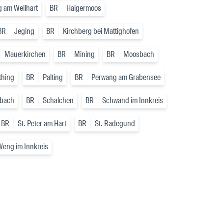
g am Weilhart
BR
Haigermoos
BR
Jeging
BR
Kirchberg bei Mattighofen
Mauerkirchen
BR
Mining
BR
Moosbach
thing
BR
Palting
BR
Perwang am Grabensee
bach
BR
Schalchen
BR
Schwand im Innkreis
BR
St. Peter am Hart
BR
St. Radegund
Weng im Innkreis