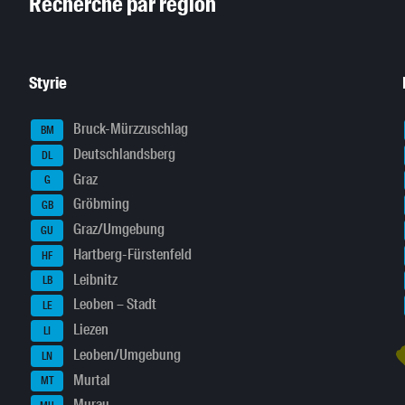
Recherche par région
Styrie
Bruck-Mürzzuschlag
BM
Deutschlandsberg
DL
Graz
G
Gröbming
GB
Graz/Umgebung
GU
Hartberg-Fürstenfeld
HF
Leibnitz
LB
Leoben – Stadt
LE
Liezen
LI
Leoben/Umgebung
LN
Murtal
MT