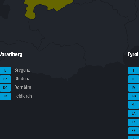
Vorarlberg
Tyrol
Bregenz
B
I
Bludenz
BZ
IL
Dornbirn
DO
IM
Feldkirch
FK
KB
KU
LA
LZ
RE