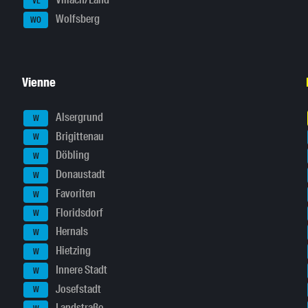
Villach/Land
VL
Wolfsberg
WO
Vienne
Alsergrund
W
Brigittenau
W
Döbling
W
Donaustadt
W
Favoriten
W
Floridsdorf
W
Hernals
W
Hietzing
W
Innere Stadt
W
Josefstadt
W