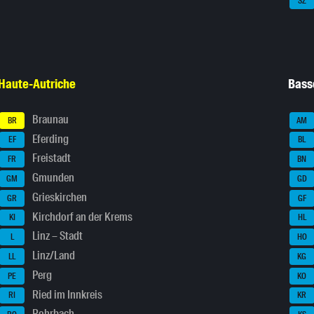
SZ
Haute-Autriche
Bass
Braunau
BR
AM
Eferding
EF
BL
Freistadt
FR
BN
Gmunden
GM
GD
Grieskirchen
GR
GF
Kirchdorf an der Krems
KI
HL
Linz – Stadt
L
HO
Linz/Land
LL
KG
Perg
PE
KO
Ried im Innkreis
RI
KR