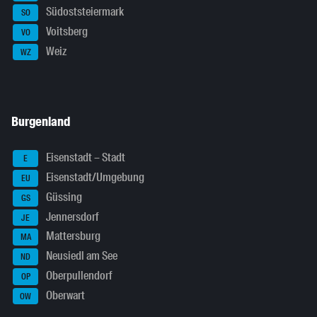
Südoststeiermark
SO
Voitsberg
VO
Weiz
WZ
Burgenland
Eisenstadt – Stadt
E
Eisenstadt/Umgebung
EU
Güssing
GS
Jennersdorf
JE
Mattersburg
MA
Neusiedl am See
ND
Oberpullendorf
OP
Oberwart
OW