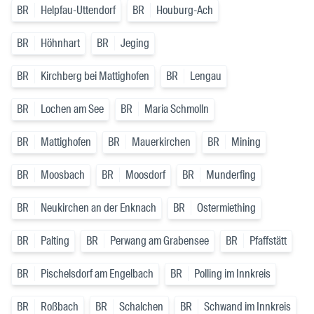
BR
Helpfau-Uttendorf
BR
Houburg-Ach
BR
Höhnhart
BR
Jeging
BR
Kirchberg bei Mattighofen
BR
Lengau
BR
Lochen am See
BR
Maria Schmolln
BR
Mattighofen
BR
Mauerkirchen
BR
Mining
BR
Moosbach
BR
Moosdorf
BR
Munderfing
BR
Neukirchen an der Enknach
BR
Ostermiething
BR
Palting
BR
Perwang am Grabensee
BR
Pfaffstätt
BR
Pischelsdorf am Engelbach
BR
Polling im Innkreis
BR
Roßbach
BR
Schalchen
BR
Schwand im Innkreis