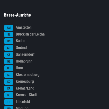
Basse-Autriche
Amstetten
AM
Bruck an der Leitha
BL
Baden
BN
Gmünd
GD
Gänserndorf
GF
Hollabrunn
HL
Horn
HO
Klosterneuburg
KG
Korneuburg
KO
Krems/Land
KR
Krems – Stadt
KS
Lilienfeld
LF
Mödling
MD