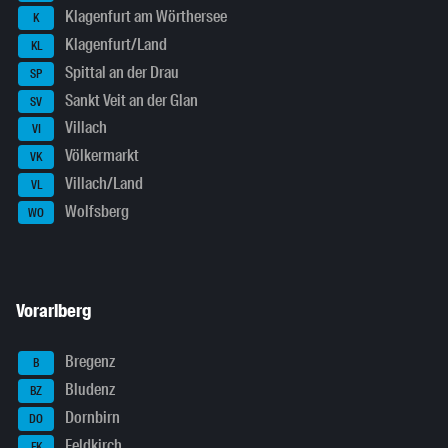
Klagenfurt am Wörthersee
K
Klagenfurt/Land
KL
Spittal an der Drau
SP
Sankt Veit an der Glan
SV
Villach
VI
Völkermarkt
VK
Villach/Land
VL
Wolfsberg
WO
Vorarlberg
Bregenz
B
Bludenz
BZ
Dornbirn
DO
Feldkirch
FK