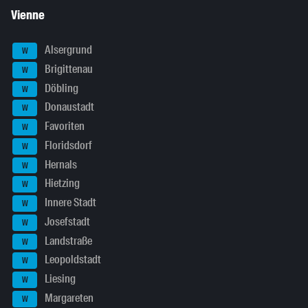
Vienne
Alsergrund
W
Brigittenau
W
Döbling
W
Donaustadt
W
Favoriten
W
Floridsdorf
W
Hernals
W
Hietzing
W
Innere Stadt
W
Josefstadt
W
Landstraße
W
Leopoldstadt
W
Liesing
W
Margareten
W