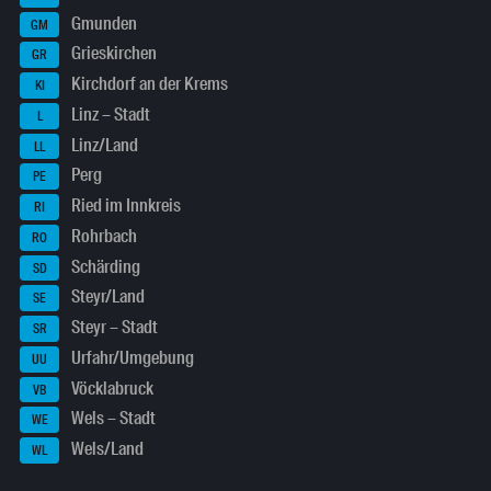
Gmunden
GM
Grieskirchen
GR
Kirchdorf an der Krems
KI
Linz – Stadt
L
Linz/Land
LL
Perg
PE
Ried im Innkreis
RI
Rohrbach
RO
Schärding
SD
Steyr/Land
SE
Steyr – Stadt
SR
Urfahr/Umgebung
UU
Vöcklabruck
VB
Wels – Stadt
WE
Wels/Land
WL