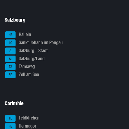
Salzbourg
Hallein
HA
Sankt Johann im Pongau
JO
Salzburg – Stadt
S
Salzburg/Land
SL
Tamsweg
TA
Zell am See
ZE
Carinthie
Feldkirchen
FE
Hermagor
HE