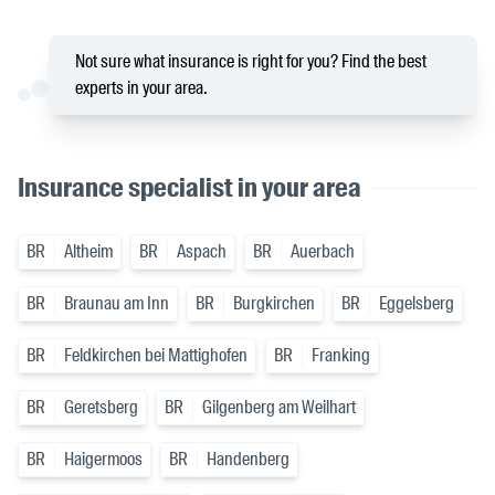
Not sure what insurance is right for you? Find the best
experts in your area.
Insurance specialist in your area
BR
Altheim
BR
Aspach
BR
Auerbach
BR
Braunau am Inn
BR
Burgkirchen
BR
Eggelsberg
BR
Feldkirchen bei Mattighofen
BR
Franking
BR
Geretsberg
BR
Gilgenberg am Weilhart
BR
Haigermoos
BR
Handenberg