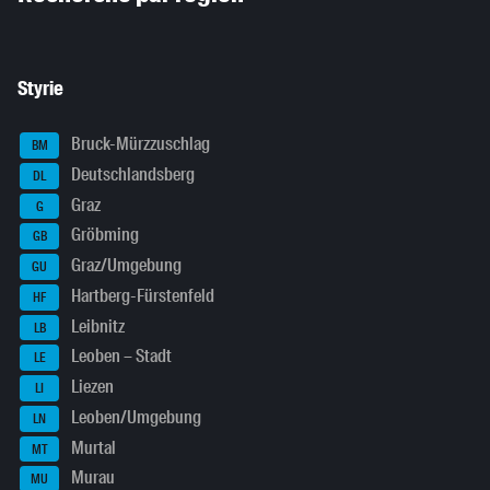
Styrie
Bruck-Mürzzuschlag
BM
Deutschlandsberg
DL
Graz
G
Gröbming
GB
Graz/Umgebung
GU
Hartberg-Fürstenfeld
HF
Leibnitz
LB
Leoben – Stadt
LE
Liezen
LI
Leoben/Umgebung
LN
Murtal
MT
Murau
MU