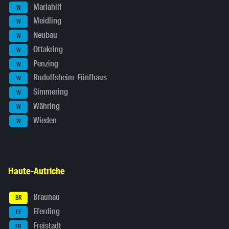
Mariahilf
W
Meidling
W
Neubau
W
Ottakring
W
Penzing
W
Rudolfsheim-Fünfhaus
W
Simmering
W
Währing
W
Wieden
W
Haute-Autriche
Braunau
BR
Eferding
EF
Freistadt
FR