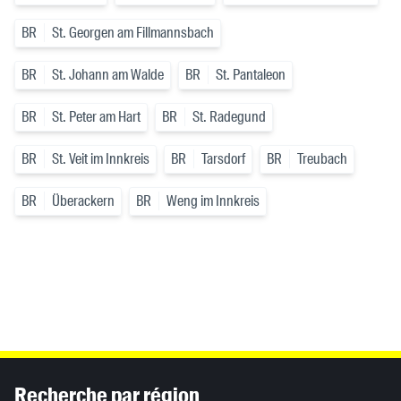
BR
St. Georgen am Fillmannsbach
BR
St. Johann am Walde
BR
St. Pantaleon
BR
St. Peter am Hart
BR
St. Radegund
BR
St. Veit im Innkreis
BR
Tarsdorf
BR
Treubach
BR
Überackern
BR
Weng im Innkreis
Inhaltsinformationen
Recherche par région