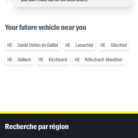
Your future vehicle near you
HE
Sankt Stefan im Gailtal
HE
Lesachtal
HE
Gitschtal
HE
Dellach
HE
Kirchbach
HE
Kötschach-Mauthen
Inhaltsinformationen
Recherche par région