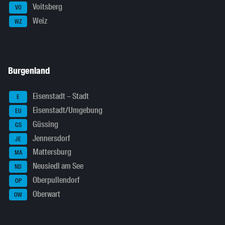
Voitsberg
VO
Weiz
WZ
Burgenland
Eisenstadt – Stadt
E
Eisenstadt/Umgebung
EU
Güssing
GS
Jennersdorf
JE
Mattersburg
MA
Neusiedl am See
ND
Oberpullendorf
OP
Oberwart
OW