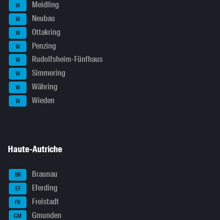
Meidling
W
Neubau
W
Ottakring
W
Penzing
W
Rudolfsheim-Fünfhaus
W
Simmering
W
Währing
W
Wieden
W
Haute-Autriche
Braunau
BR
Eferding
EF
Freistadt
FR
Gmunden
GM