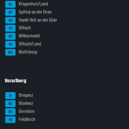
Klagenfurt/Land
KL
Spittal an der Drau
SP
Sankt Veit an der Glan
SV
Villach
VI
Völkermarkt
VK
Villach/Land
VL
Wolfsberg
WO
Vorarlberg
Bregenz
B
Bludenz
BZ
Dornbirn
DO
Feldkirch
FK