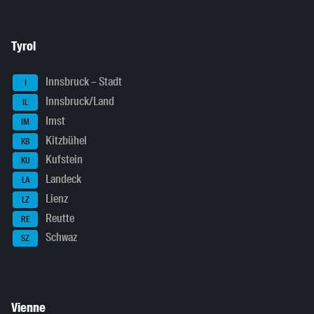
Tyrol
Innsbruck – Stadt
I
Innsbruck/Land
IL
Imst
IM
Kitzbühel
KB
Kufstein
KU
Landeck
LA
Lienz
LZ
Reutte
RE
Schwaz
SZ
Vienne