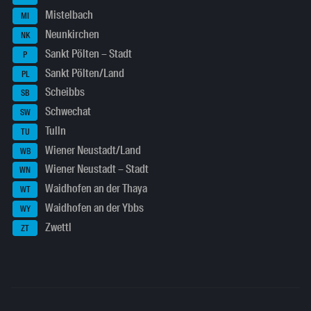
Mistelbach
MI
Neunkirchen
NK
Sankt Pölten – Stadt
P
Sankt Pölten/Land
PL
Scheibbs
SB
Schwechat
SW
Tulln
TU
Wiener Neustadt/Land
WB
Wiener Neustadt – Stadt
WN
Waidhofen an der Thaya
WT
Waidhofen an der Ybbs
WY
Zwettl
ZT