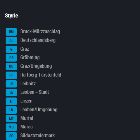
Styrie
Bruck-Mürzzuschlag
BM
Deutschlandsberg
DL
Graz
G
Gröbming
GB
Graz/Umgebung
GU
Hartberg-Fürstenfeld
HF
Leibnitz
LB
Leoben – Stadt
LE
Liezen
LI
Leoben/Umgebung
LN
Murtal
MT
Murau
MU
Südoststeiermark
SO