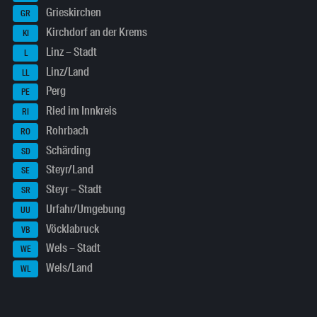
Grieskirchen
GR
Kirchdorf an der Krems
KI
Linz – Stadt
L
Linz/Land
LL
Perg
PE
Ried im Innkreis
RI
Rohrbach
RO
Schärding
SD
Steyr/Land
SE
Steyr – Stadt
SR
Urfahr/Umgebung
UU
Vöcklabruck
VB
Wels – Stadt
WE
Wels/Land
WL