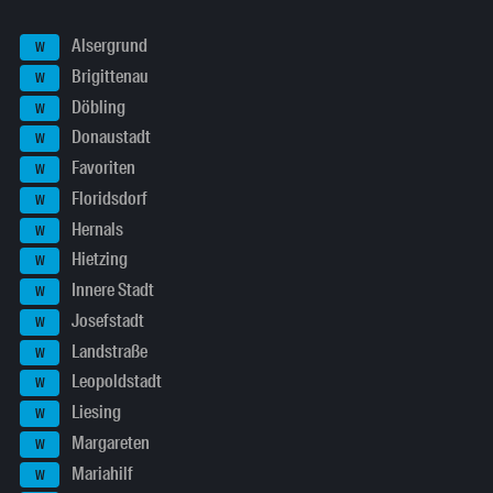
Alsergrund
W
Brigittenau
W
Döbling
W
Donaustadt
W
Favoriten
W
Floridsdorf
W
Hernals
W
Hietzing
W
Innere Stadt
W
Josefstadt
W
Landstraße
W
Leopoldstadt
W
Liesing
W
Margareten
W
Mariahilf
W