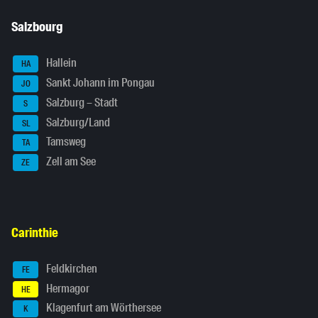
Salzbourg
Hallein
HA
Sankt Johann im Pongau
JO
Salzburg – Stadt
S
Salzburg/Land
SL
Tamsweg
TA
Zell am See
ZE
Carinthie
Feldkirchen
FE
Hermagor
HE
Klagenfurt am Wörthersee
K