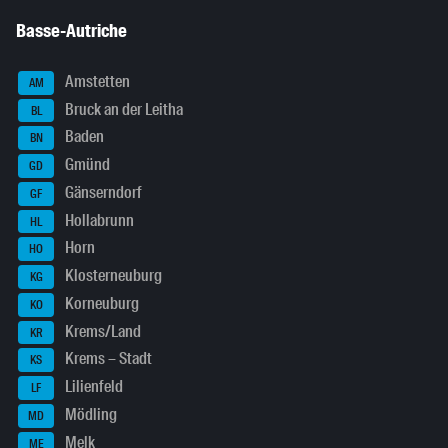
Basse-Autriche
Amstetten
AM
Bruck an der Leitha
BL
Baden
BN
Gmünd
GD
Gänserndorf
GF
Hollabrunn
HL
Horn
HO
Klosterneuburg
KG
Korneuburg
KO
Krems/Land
KR
Krems – Stadt
KS
Lilienfeld
LF
Mödling
MD
Melk
ME