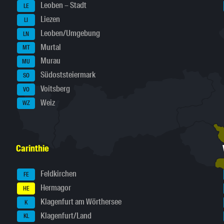
Leoben – Stadt
LE
Liezen
LI
Leoben/Umgebung
LN
Murtal
MT
Murau
MU
Südoststeiermark
SO
Voitsberg
VO
Weiz
WZ
Carinthie
Feldkirchen
FE
Hermagor
HE
Klagenfurt am Wörthersee
K
Klagenfurt/Land
KL