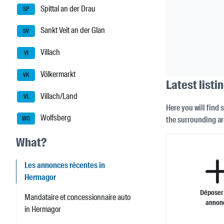
Spittal an der Drau
SP
Sankt Veit an der Glan
SV
Villach
VI
Völkermarkt
VK
Latest listi
Villach/Land
VL
Here you will find 
Wolfsberg
the surrounding ar
WO
What?
Les annonces récentes in
Hermagor
Déposer
Mandataire et concessionnaire auto
annon
in Hermagor