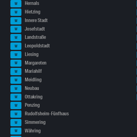
Hernals
W
Hietzing
W
Innere Stadt
W
Josefstadt
W
Landstraße
W
Leopoldstadt
W
Liesing
W
Margareten
W
Mariahilf
W
Meidling
W
Neubau
W
Ottakring
W
Penzing
W
Rudolfsheim-Fünfhaus
W
Simmering
W
Währing
W