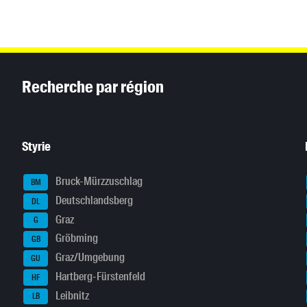
Inhaltsinformationen
Recherche par région
Styrie
Bruck-Mürzzuschlag
BM
Deutschlandsberg
DL
Graz
G
Gröbming
GB
Graz/Umgebung
GU
Hartberg-Fürstenfeld
HF
Leibnitz
LB