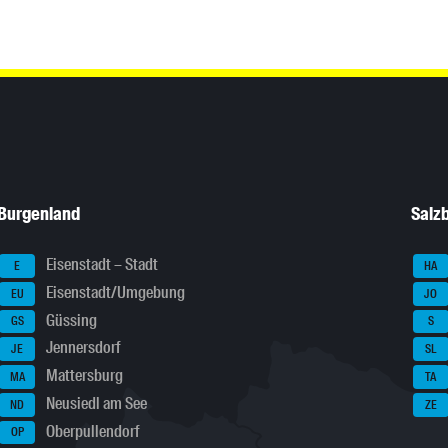
Burgenland
Salz
Eisenstadt – Stadt
E
HA
Eisenstadt/Umgebung
EU
JO
Güssing
GS
S
Jennersdorf
JE
SL
Mattersburg
MA
TA
Neusiedl am See
ND
ZE
Oberpullendorf
OP