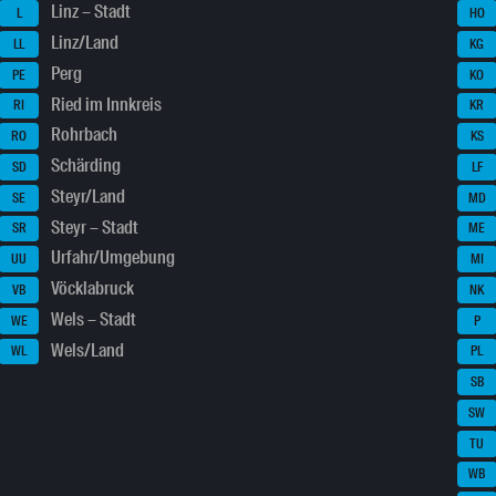
Linz – Stadt
L
HO
Linz/Land
LL
KG
Perg
PE
KO
Ried im Innkreis
RI
KR
Rohrbach
RO
KS
Schärding
SD
LF
Steyr/Land
SE
MD
Steyr – Stadt
SR
ME
Urfahr/Umgebung
UU
MI
Vöcklabruck
VB
NK
Wels – Stadt
WE
P
Wels/Land
WL
PL
SB
SW
TU
WB