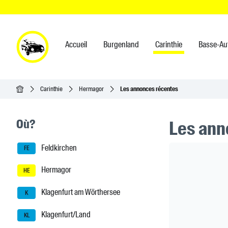
Accueil
Burgenland
Carinthie
Basse-Au
Accueil
Carinthie
Hermagor
Les annonces récentes
Seitenleisten-Navigation
Où?
Les ann
Feldkirchen
Header Ban
FE
Hermagor
HE
Klagenfurt am Wörthersee
K
Klagenfurt/Land
KL