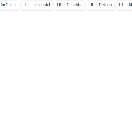
im Gailtal
HE
Lesachtal
HE
Gitschtal
HE
Dellach
HE
K