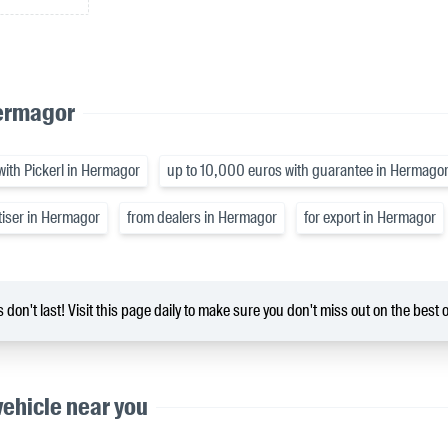
Hermagor
with Pickerl in Hermagor
up to 10,000 euros with guarantee in Hermago
tiser in Hermagor
from dealers in Hermagor
for export in Hermagor
 don't last! Visit this page daily to make sure you don't miss out on the best o
vehicle near you