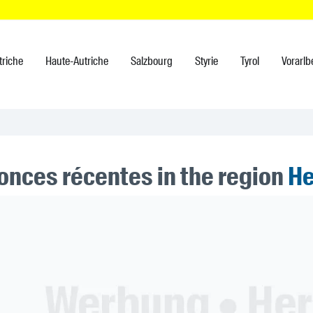
triche
Haute-Autriche
Salzbourg
Styrie
Tyrol
Vorarlb
onces récentes in the region
He
ner