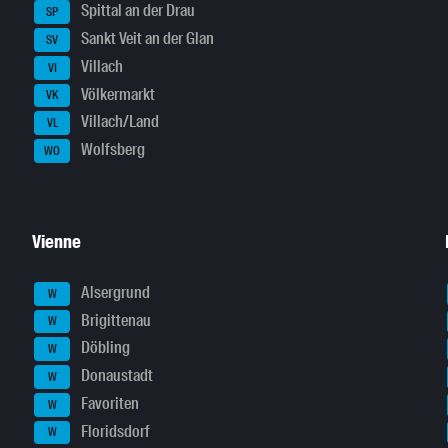
Spittal an der Drau
SP
Sankt Veit an der Glan
SV
Villach
VI
Völkermarkt
VK
Villach/Land
VL
Wolfsberg
WO
Vienne
Alsergrund
W
Brigittenau
W
Döbling
W
Donaustadt
W
Favoriten
W
Floridsdorf
W