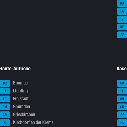
KU
LA
LZ
RE
SZ
Haute-Autriche
Bass
Braunau
BR
AM
Eferding
EF
BL
Freistadt
FR
BN
Gmunden
GM
GD
Grieskirchen
GR
GF
Kirchdorf an der Krems
KI
HL