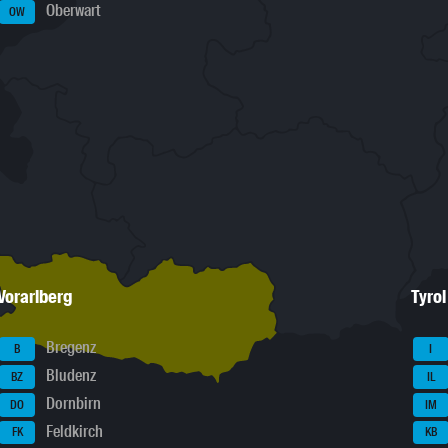
Oberwart
OW
Vorarlberg
Tyrol
Bregenz
B
I
Bludenz
BZ
IL
Dornbirn
DO
IM
Feldkirch
FK
KB