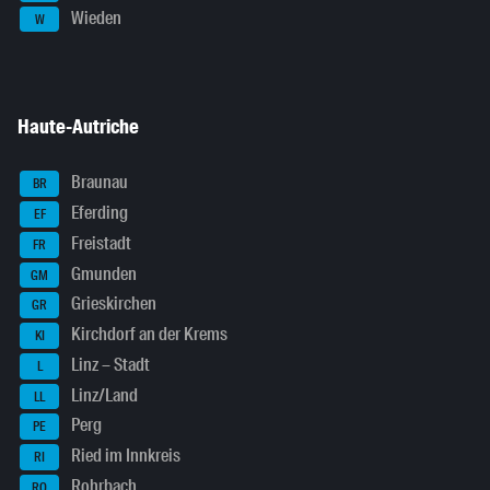
Wieden
W
Haute-Autriche
Braunau
BR
Eferding
EF
Freistadt
FR
Gmunden
GM
Grieskirchen
GR
Kirchdorf an der Krems
KI
Linz – Stadt
L
Linz/Land
LL
Perg
PE
Ried im Innkreis
RI
Rohrbach
RO