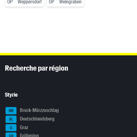
OP
Weppersdorf
OP
Weingraben
Inhaltsinformationen
Recherche par région
Styrie
Bruck-Mürzzuschlag
BM
Deutschlandsberg
DL
Graz
G
Gröbming
GB