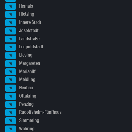
Hernals
W
Hietzing
W
Innere Stadt
W
Josefstadt
W
Landstraße
W
Leopoldstadt
W
Liesing
W
Margareten
W
Mariahilf
W
Meidling
W
Neubau
W
Ottakring
W
Penzing
W
Rudolfsheim-Fünfhaus
W
Simmering
W
Währing
W