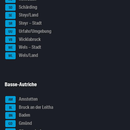
Schärding
SD
Steyr/Land
SE
Steyr – Stadt
SR
Urfahr/Umgebung
UU
Vöcklabruck
VB
Wels – Stadt
WE
Wels/Land
WL
Basse-Autriche
Amstetten
AM
Bruck an der Leitha
BL
Baden
BN
Gmünd
GD