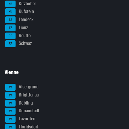
Kitzbühel
KB
Kufstein
KU
Landeck
LA
Lienz
LZ
Reutte
RE
Schwaz
SZ
Vienne
Alsergrund
W
Brigittenau
W
Döbling
W
Donaustadt
W
Favoriten
W
Floridsdorf
W