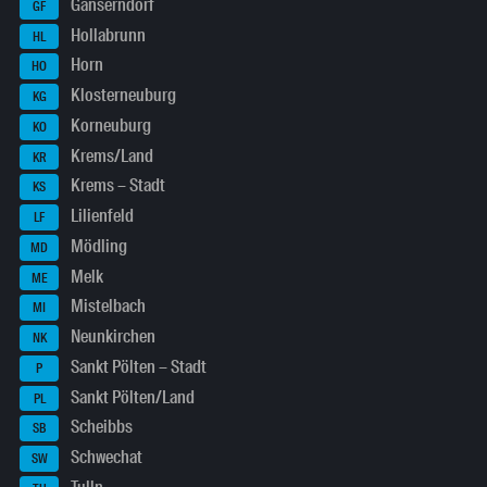
Gänserndorf
GF
Hollabrunn
HL
Horn
HO
Klosterneuburg
KG
Korneuburg
KO
Krems/Land
KR
Krems – Stadt
KS
Lilienfeld
LF
Mödling
MD
Melk
ME
Mistelbach
MI
Neunkirchen
NK
Sankt Pölten – Stadt
P
Sankt Pölten/Land
PL
Scheibbs
SB
Schwechat
SW