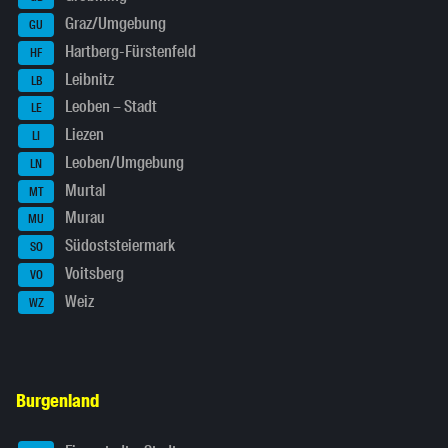
Graz/Umgebung
GU
Hartberg-Fürstenfeld
HF
Leibnitz
LB
Leoben – Stadt
LE
Liezen
LI
Leoben/Umgebung
LN
Murtal
MT
Murau
MU
Südoststeiermark
SO
Voitsberg
VO
Weiz
WZ
Burgenland