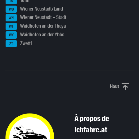
Tulln
TU
Wiener Neustadt/Land
WB
Wiener Neustadt – Stadt
WN
Waidhofen an der Thaya
WT
Waidhofen an der Ybbs
WY
Zwettl
ZT
Haut
Haut de p
À propos de
ichfahre.at