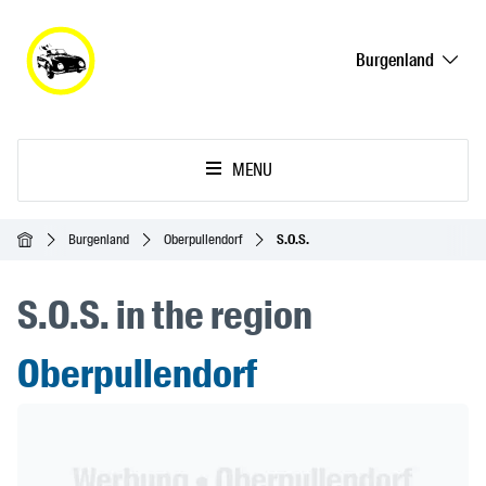
Burgenland
MENU
Accueil
Burgenland
Oberpullendorf
S.O.S.
S.O.S. in the region
Oberpullendorf
Header Banner