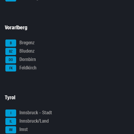
Vorarlberg
Bregenz
B
Bludenz
BZ
Dornbirn
DO
Feldkirch
FK
Tyrol
Innsbruck – Stadt
I
Innsbruck/Land
IL
Imst
IM