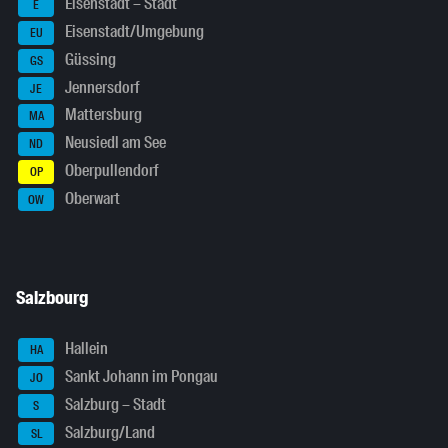
Eisenstadt – Stadt
E
Eisenstadt/Umgebung
EU
Güssing
GS
Jennersdorf
JE
Mattersburg
MA
Neusiedl am See
ND
Oberpullendorf
OP
Oberwart
OW
Salzbourg
Hallein
HA
Sankt Johann im Pongau
JO
Salzburg – Stadt
S
Salzburg/Land
SL