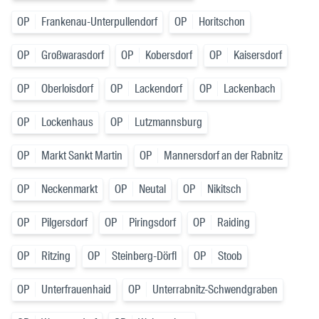
OP
Frankenau-Unterpullendorf
OP
Horitschon
OP
Großwarasdorf
OP
Kobersdorf
OP
Kaisersdorf
OP
Oberloisdorf
OP
Lackendorf
OP
Lackenbach
OP
Lockenhaus
OP
Lutzmannsburg
OP
Markt Sankt Martin
OP
Mannersdorf an der Rabnitz
OP
Neckenmarkt
OP
Neutal
OP
Nikitsch
OP
Pilgersdorf
OP
Piringsdorf
OP
Raiding
OP
Ritzing
OP
Steinberg-Dörfl
OP
Stoob
OP
Unterfrauenhaid
OP
Unterrabnitz-Schwendgraben