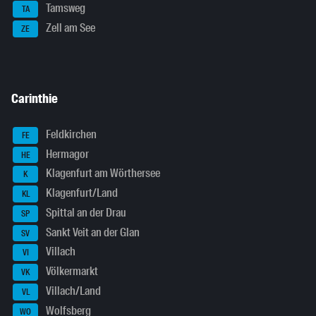
Tamsweg
TA
Zell am See
ZE
Carinthie
Feldkirchen
FE
Hermagor
HE
Klagenfurt am Wörthersee
K
Klagenfurt/Land
KL
Spittal an der Drau
SP
Sankt Veit an der Glan
SV
Villach
VI
Völkermarkt
VK
Villach/Land
VL
Wolfsberg
WO