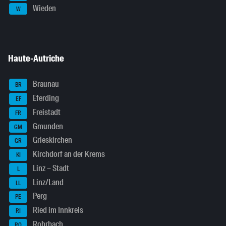
Wieden
W
Haute-Autriche
Braunau
BR
Eferding
EF
Freistadt
FR
Gmunden
GM
Grieskirchen
GR
Kirchdorf an der Krems
KI
Linz – Stadt
L
Linz/Land
LL
Perg
PE
Ried im Innkreis
RI
Rohrbach
RO