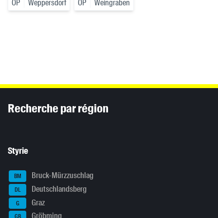
OP
Weppersdorf
OP
Weingraben
Inhaltsinformationen
Recherche par région
Styrie
Bruck-Mürzzuschlag
BM
Deutschlandsberg
DL
Graz
G
Gröbming
GB