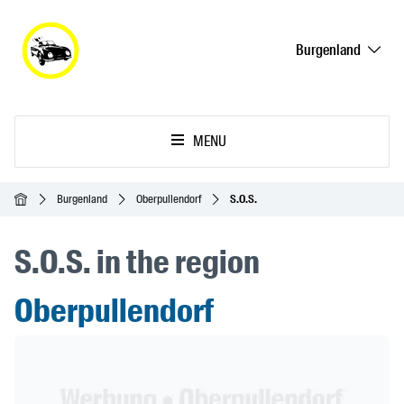
Burgenland
MENU
Accueil
Burgenland
Oberpullendorf
S.O.S.
S.O.S. in the region
Oberpullendorf
Header Banner