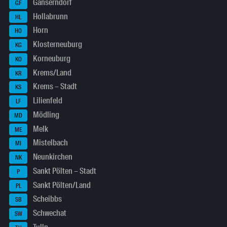
Gänserndorf
GF
Hollabrunn
HL
Horn
HO
Klosterneuburg
KG
Korneuburg
KO
Krems/Land
KR
Krems – Stadt
KS
Lilienfeld
LF
Mödling
MD
Melk
ME
Mistelbach
MI
Neunkirchen
NK
Sankt Pölten – Stadt
P
Sankt Pölten/Land
PL
Scheibbs
SB
Schwechat
SW