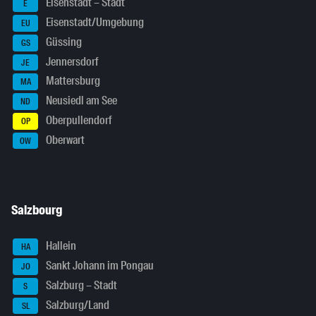
Eisenstadt – Stadt
E
Eisenstadt/Umgebung
EU
Güssing
GS
Jennersdorf
JE
Mattersburg
MA
Neusiedl am See
ND
Oberpullendorf
OP
Oberwart
OW
Salzbourg
Hallein
HA
Sankt Johann im Pongau
JO
Salzburg – Stadt
S
Salzburg/Land
SL