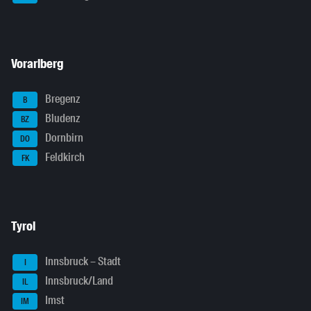
Vorarlberg
Bregenz
B
Bludenz
BZ
Dornbirn
DO
Feldkirch
FK
Tyrol
Innsbruck – Stadt
I
Innsbruck/Land
IL
Imst
IM