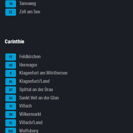
Tamsweg
TA
Zell am See
ZE
Carinthie
Feldkirchen
FE
Hermagor
HE
Klagenfurt am Wörthersee
K
Klagenfurt/Land
KL
Spittal an der Drau
SP
Sankt Veit an der Glan
SV
Villach
VI
Völkermarkt
VK
Villach/Land
VL
Wolfsberg
WO