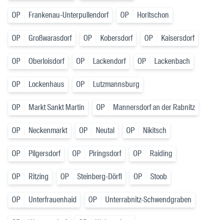
OP
Frankenau-Unterpullendorf
OP
Horitschon
OP
Großwarasdorf
OP
Kobersdorf
OP
Kaisersdorf
OP
Oberloisdorf
OP
Lackendorf
OP
Lackenbach
OP
Lockenhaus
OP
Lutzmannsburg
OP
Markt Sankt Martin
OP
Mannersdorf an der Rabnitz
OP
Neckenmarkt
OP
Neutal
OP
Nikitsch
OP
Pilgersdorf
OP
Piringsdorf
OP
Raiding
OP
Ritzing
OP
Steinberg-Dörfl
OP
Stoob
OP
Unterfrauenhaid
OP
Unterrabnitz-Schwendgraben