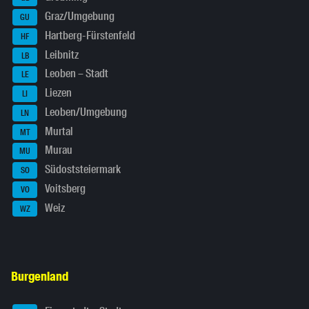
Graz/Umgebung
GU
Hartberg-Fürstenfeld
HF
Leibnitz
LB
Leoben – Stadt
LE
Liezen
LI
Leoben/Umgebung
LN
Murtal
MT
Murau
MU
Südoststeiermark
SO
Voitsberg
VO
Weiz
WZ
Burgenland