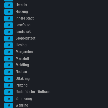
Hernals
W
Hietzing
W
Innere Stadt
W
Josefstadt
W
Landstraße
W
Leopoldstadt
W
Liesing
W
Margareten
W
Mariahilf
W
Meidling
W
Neubau
W
Ottakring
W
Penzing
W
Rudolfsheim-Fünfhaus
W
Simmering
W
Währing
W