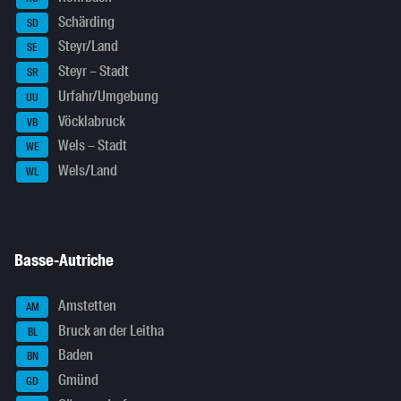
Schärding
SD
Steyr/Land
SE
Steyr – Stadt
SR
Urfahr/Umgebung
UU
Vöcklabruck
VB
Wels – Stadt
WE
Wels/Land
WL
Basse-Autriche
Amstetten
AM
Bruck an der Leitha
BL
Baden
BN
Gmünd
GD