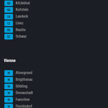
Kitzbühel
KB
Kufstein
KU
Landeck
LA
Lienz
LZ
Reutte
RE
Schwaz
SZ
Vienne
Alsergrund
W
Brigittenau
W
Döbling
W
Donaustadt
W
Favoriten
W
Floridsdorf
W