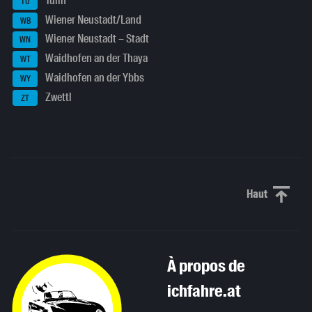
Tulln
TU
Wiener Neustadt/Land
WB
Wiener Neustadt – Stadt
WN
Waidhofen an der Thaya
WT
Waidhofen an der Ybbs
WY
Zwettl
ZT
Haut
Haut de p
À propos de
ichfahre.at