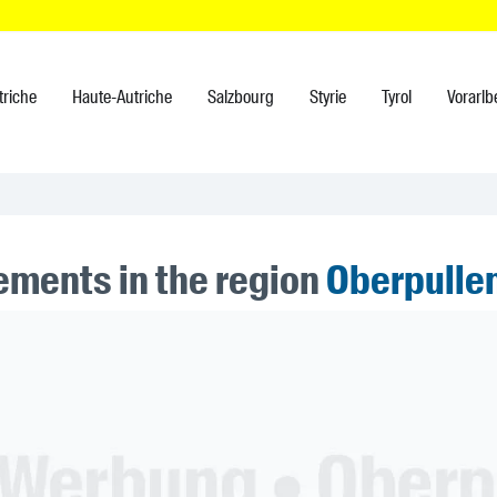
triche
Haute-Autriche
Salzbourg
Styrie
Tyrol
Vorarlb
ments in the region
Oberpulle
ner