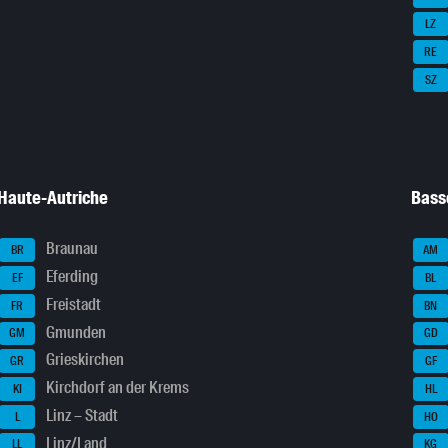
LZ
RE
SZ
Haute-Autriche
Bass
Braunau
BR
AM
Eferding
EF
BL
Freistadt
FR
BN
Gmunden
GM
GD
Grieskirchen
GR
GF
Kirchdorf an der Krems
KI
HL
Linz – Stadt
L
HO
Linz/Land
LL
KG