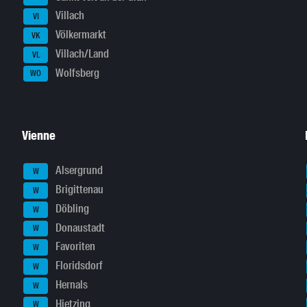
Villach
VI
Völkermarkt
VK
Villach/Land
VL
Wolfsberg
WO
Vienne
Alsergrund
W
Brigittenau
W
Döbling
W
Donaustadt
W
Favoriten
W
Floridsdorf
W
Hernals
W
Hietzing
W