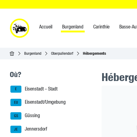
Accueil
Burgenland
Carinthie
Basse-Au
Accueil
Burgenland
Oberpullendorf
Hébergements
Seitenleisten-Navigation
Où?
Héberge
Eisenstadt – Stadt
Header Ban
E
Eisenstadt/Umgebung
EU
Güssing
GS
Jennersdorf
JE