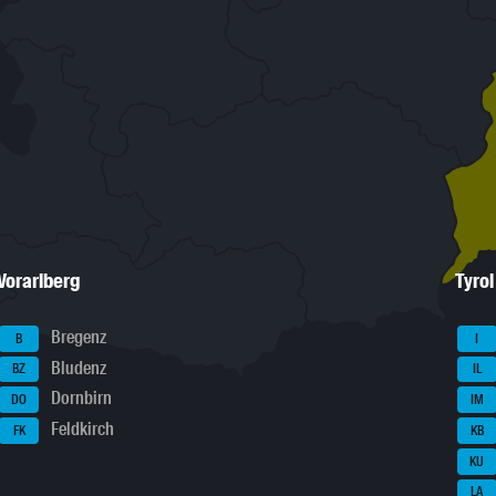
Vorarlberg
Tyrol
Bregenz
B
I
Bludenz
BZ
IL
Dornbirn
DO
IM
Feldkirch
FK
KB
KU
LA