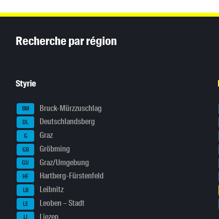
Inhaltsinformationen
Recherche par région
Styrie
Bruck-Mürzzuschlag
BM
Deutschlandsberg
DL
Graz
G
Gröbming
GB
Graz/Umgebung
GU
Hartberg-Fürstenfeld
HF
Leibnitz
LB
Leoben – Stadt
LE
Liezen
LI