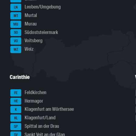
Leoben/Umgebung
LN
Murtal
MT
Murau
MU
Südoststeiermark
SO
Voitsberg
VO
Weiz
WZ
Carinthie
Feldkirchen
FE
Hermagor
HE
Klagenfurt am Wörthersee
K
Klagenfurt/Land
KL
Spittal an der Drau
SP
Sankt Veit an der Glan
SV