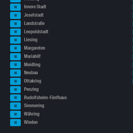
Innere Stadt
W
Josefstadt
W
Landstraße
W
Leopoldstadt
W
Liesing
W
Margareten
W
Mariahilf
W
Meidling
W
Neubau
W
Ottakring
W
Penzing
W
Rudolfsheim-Fünfhaus
W
Simmering
W
Währing
W
Wieden
W