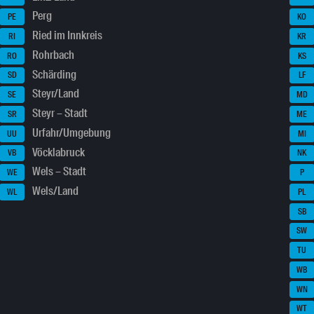
Perg
PE
KO
Ried im Innkreis
RI
KR
Rohrbach
RO
KS
Schärding
SD
LF
Steyr/Land
SE
MD
Steyr – Stadt
SR
ME
Urfahr/Umgebung
UU
MI
Vöcklabruck
VB
NK
Wels – Stadt
WE
P
Wels/Land
WL
PL
SB
SW
TU
WB
WN
WT