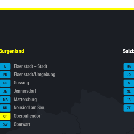
Burgenland
Salz
Eisenstadt – Stadt
E
HA
Eisenstadt/Umgebung
EU
JO
Güssing
GS
S
Jennersdorf
JE
SL
Mattersburg
MA
TA
Neusiedl am See
ND
ZE
Oberpullendorf
OP
Oberwart
OW