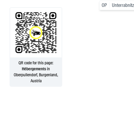
OP
Unterrabni
QR code for this page:
Hébergements
in
Oberpullendorf, Burgenland,
Austria