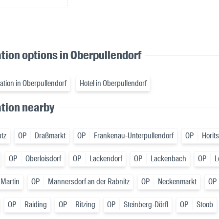
on options in Oberpullendorf
tion in Oberpullendorf
Hotel in Oberpullendorf
ion nearby
tz
OP
Draßmarkt
OP
Frankenau-Unterpullendorf
OP
Horit
OP
Oberloisdorf
OP
Lackendorf
OP
Lackenbach
OP
L
 Martin
OP
Mannersdorf an der Rabnitz
OP
Neckenmarkt
OP
OP
Raiding
OP
Ritzing
OP
Steinberg-Dörfl
OP
Stoob