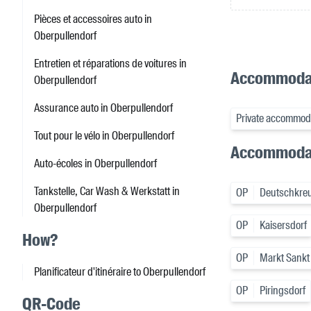
Pièces et accessoires auto in
Oberpullendorf
Entretien et réparations de voitures in
Accommodati
Oberpullendorf
Assurance auto in Oberpullendorf
Private accommoda
Tout pour le vélo in Oberpullendorf
Accommodat
Auto-écoles in Oberpullendorf
Tankstelle, Car Wash & Werkstatt in
OP
Deutschkreu
Oberpullendorf
OP
Kaisersdorf
How?
OP
Markt Sankt
Planificateur d'itinéraire to Oberpullendorf
OP
Piringsdorf
QR-Code