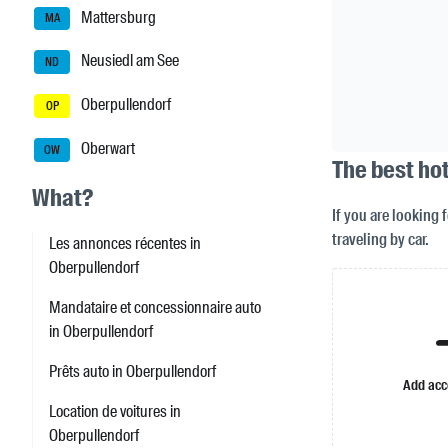
Mattersburg
MA
Neusiedl am See
ND
Oberpullendorf
OP
Oberwart
OW
The best ho
What?
If you are looking 
traveling by car.
Les annonces récentes in
Oberpullendorf
Mandataire et concessionnaire auto
in Oberpullendorf
Prêts auto in Oberpullendorf
Add ac
Location de voitures in
Oberpullendorf