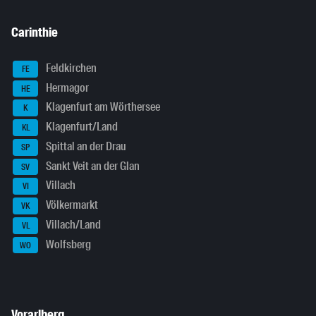
Carinthie
Feldkirchen
FE
Hermagor
HE
Klagenfurt am Wörthersee
K
Klagenfurt/Land
KL
Spittal an der Drau
SP
Sankt Veit an der Glan
SV
Villach
VI
Völkermarkt
VK
Villach/Land
VL
Wolfsberg
WO
Vorarlberg