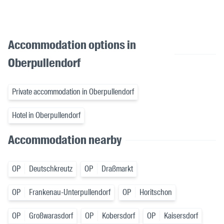
Accommodation options in
Oberpullendorf
Private accommodation in Oberpullendorf
Hotel in Oberpullendorf
Accommodation nearby
OP
Deutschkreutz
OP
Draßmarkt
OP
Frankenau-Unterpullendorf
OP
Horitschon
OP
Großwarasdorf
OP
Kobersdorf
OP
Kaisersdorf