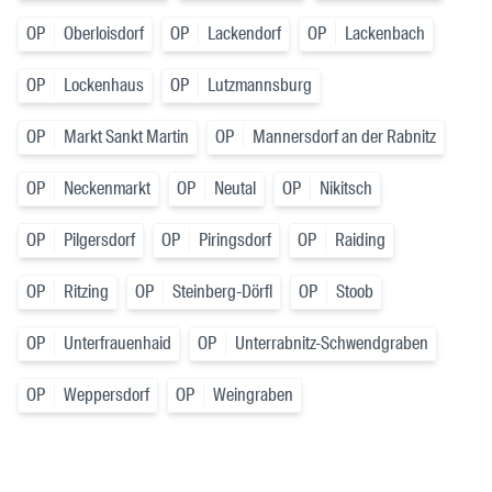
OP
Oberloisdorf
OP
Lackendorf
OP
Lackenbach
OP
Lockenhaus
OP
Lutzmannsburg
OP
Markt Sankt Martin
OP
Mannersdorf an der Rabnitz
OP
Neckenmarkt
OP
Neutal
OP
Nikitsch
OP
Pilgersdorf
OP
Piringsdorf
OP
Raiding
OP
Ritzing
OP
Steinberg-Dörfl
OP
Stoob
OP
Unterfrauenhaid
OP
Unterrabnitz-Schwendgraben
OP
Weppersdorf
OP
Weingraben