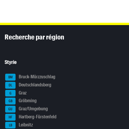
Inhaltsinformationen
Recherche par région
Styrie
Bruck-Mürzzuschlag
BM
Deutschlandsberg
DL
Graz
G
Gröbming
GB
Graz/Umgebung
GU
Hartberg-Fürstenfeld
HF
Leibnitz
LB