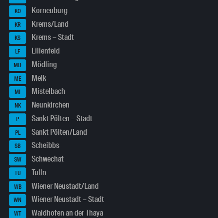
Korneuburg
KO
Krems/Land
KR
Krems – Stadt
KS
Lilienfeld
LF
Mödling
MD
Melk
ME
Mistelbach
MI
Neunkirchen
NK
Sankt Pölten – Stadt
P
Sankt Pölten/Land
PL
Scheibbs
SB
Schwechat
SW
Tulln
TU
Wiener Neustadt/Land
WB
Wiener Neustadt – Stadt
WN
Waidhofen an der Thaya
WT