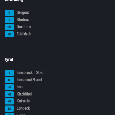
Bregenz
B
Bludenz
BZ
Dornbirn
DO
Feldkirch
FK
Tyrol
Innsbruck – Stadt
I
Innsbruck/Land
IL
Imst
IM
Kitzbühel
KB
Kufstein
KU
Landeck
LA