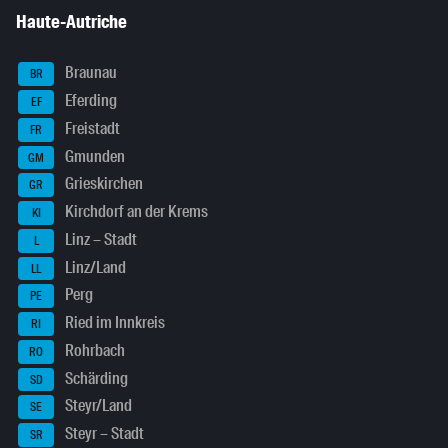
Haute-Autriche
Braunau
BR
Eferding
EF
Freistadt
FR
Gmunden
GM
Grieskirchen
GR
Kirchdorf an der Krems
KI
Linz – Stadt
L
Linz/Land
LL
Perg
PE
Ried im Innkreis
RI
Rohrbach
RO
Schärding
SD
Steyr/Land
SE
Steyr – Stadt
SR