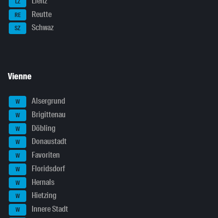
Lienz
LZ
Reutte
RE
Schwaz
SZ
Vienne
Alsergrund
W
Brigittenau
W
Döbling
W
Donaustadt
W
Favoriten
W
Floridsdorf
W
Hernals
W
Hietzing
W
Innere Stadt
W