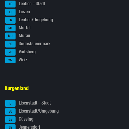
Leoben – Stadt
LE
Liezen
LI
Leoben/Umgebung
LN
Murtal
MT
Murau
MU
Südoststeiermark
SO
Voitsberg
VO
Weiz
WZ
Burgenland
Eisenstadt – Stadt
E
Eisenstadt/Umgebung
EU
Güssing
GS
Jennersdorf
JE