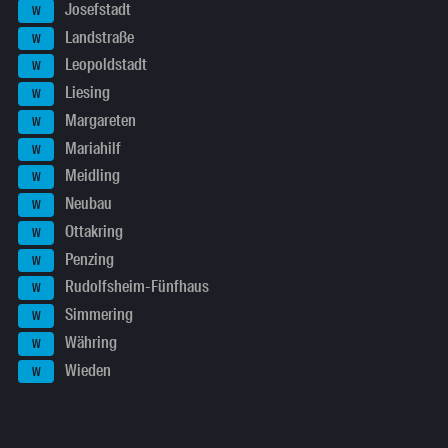
Josefstadt
W
Landstraße
W
Leopoldstadt
W
Liesing
W
Margareten
W
Mariahilf
W
Meidling
W
Neubau
W
Ottakring
W
Penzing
W
Rudolfsheim-Fünfhaus
W
Simmering
W
Währing
W
Wieden
W