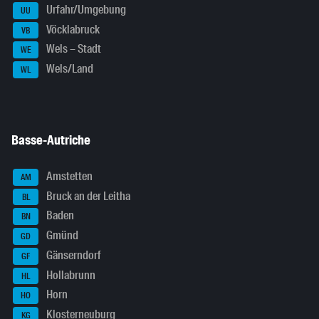
Urfahr/Umgebung
UU
Vöcklabruck
VB
Wels – Stadt
WE
Wels/Land
WL
Basse-Autriche
Amstetten
AM
Bruck an der Leitha
BL
Baden
BN
Gmünd
GD
Gänserndorf
GF
Hollabrunn
HL
Horn
HO
Klosterneuburg
KG