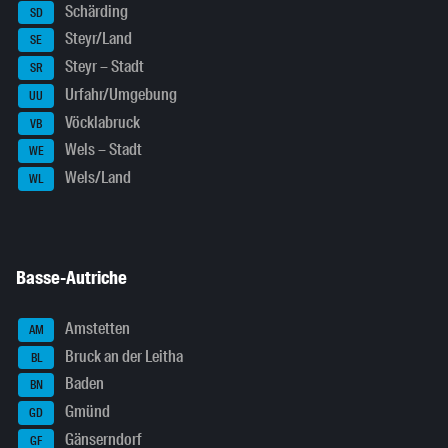
Schärding
SD
Steyr/Land
SE
Steyr – Stadt
SR
Urfahr/Umgebung
UU
Vöcklabruck
VB
Wels – Stadt
WE
Wels/Land
WL
Basse-Autriche
Amstetten
AM
Bruck an der Leitha
BL
Baden
BN
Gmünd
GD
Gänserndorf
GF