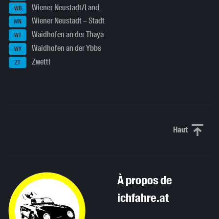
Wiener Neustadt/Land
WB
Wiener Neustadt – Stadt
WN
Waidhofen an der Thaya
WT
Waidhofen an der Ybbs
WY
Zwettl
ZT
Haut
Haut de p
À propos de
ichfahre.at