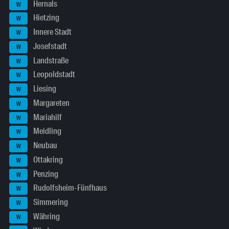
Hernals
W
Hietzing
W
Innere Stadt
W
Josefstadt
W
Landstraße
W
Leopoldstadt
W
Liesing
W
Margareten
W
Mariahilf
W
Meidling
W
Neubau
W
Ottakring
W
Penzing
W
Rudolfsheim-Fünfhaus
W
Simmering
W
Währing
W