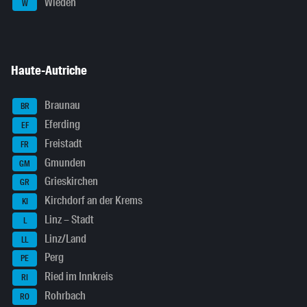
Wieden
W
Haute-Autriche
Braunau
BR
Eferding
EF
Freistadt
FR
Gmunden
GM
Grieskirchen
GR
Kirchdorf an der Krems
KI
Linz – Stadt
L
Linz/Land
LL
Perg
PE
Ried im Innkreis
RI
Rohrbach
RO