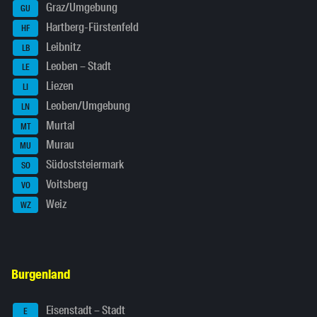
Graz/Umgebung
GU
Hartberg-Fürstenfeld
HF
Leibnitz
LB
Leoben – Stadt
LE
Liezen
LI
Leoben/Umgebung
LN
Murtal
MT
Murau
MU
Südoststeiermark
SO
Voitsberg
VO
Weiz
WZ
Burgenland
Eisenstadt – Stadt
E