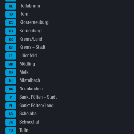
Hollabrunn
HL
Horn
HO
Klosterneuburg
KG
Korneuburg
KO
Krems/Land
KR
Krems – Stadt
KS
Lilienfeld
LF
Mödling
MD
Melk
ME
Mistelbach
MI
Neunkirchen
NK
Sankt Pölten – Stadt
P
Sankt Pölten/Land
PL
Scheibbs
SB
Schwechat
SW
Tulln
TU