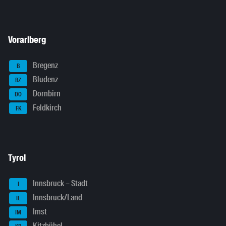
Vorarlberg
Bregenz
B
Bludenz
BZ
Dornbirn
DO
Feldkirch
FK
Tyrol
Innsbruck – Stadt
I
Innsbruck/Land
IL
Imst
IM
Kitzbühel