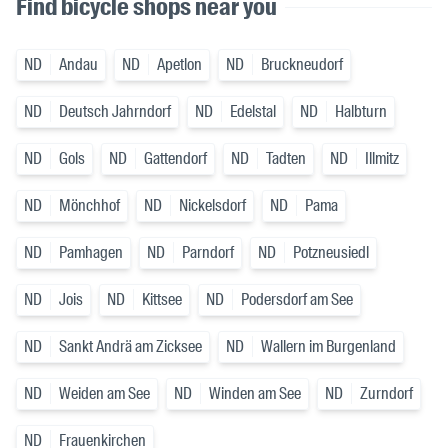
Find bicycle shops near you
ND
Andau
ND
Apetlon
ND
Bruckneudorf
ND
Deutsch Jahrndorf
ND
Edelstal
ND
Halbturn
ND
Gols
ND
Gattendorf
ND
Tadten
ND
Illmitz
ND
Mönchhof
ND
Nickelsdorf
ND
Pama
ND
Pamhagen
ND
Parndorf
ND
Potzneusiedl
ND
Jois
ND
Kittsee
ND
Podersdorf am See
ND
Sankt Andrä am Zicksee
ND
Wallern im Burgenland
ND
Weiden am See
ND
Winden am See
ND
Zurndorf
ND
Frauenkirchen