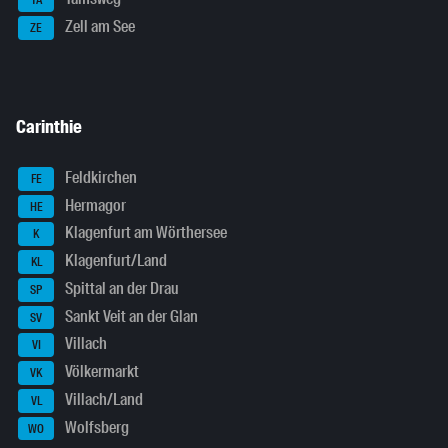
TA
Zell am See
ZE
Carinthie
Feldkirchen
FE
Hermagor
HE
Klagenfurt am Wörthersee
K
Klagenfurt/Land
KL
Spittal an der Drau
SP
Sankt Veit an der Glan
SV
Villach
VI
Völkermarkt
VK
Villach/Land
VL
Wolfsberg
WO