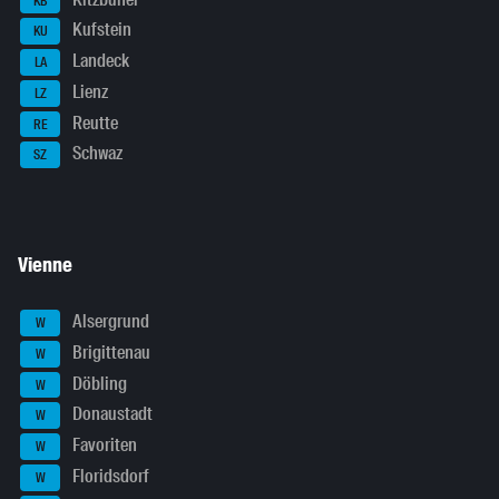
KB
Kufstein
KU
Landeck
LA
Lienz
LZ
Reutte
RE
Schwaz
SZ
Vienne
Alsergrund
W
Brigittenau
W
Döbling
W
Donaustadt
W
Favoriten
W
Floridsdorf
W