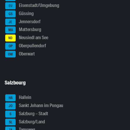
Eisenstadt/Umgebung
EU
Güssing
GS
Jennersdorf
JE
Mattersburg
MA
Neusiedl am See
ND
Oberpullendorf
OP
Oberwart
OW
Salzbourg
Hallein
HA
Sankt Johann im Pongau
JO
Salzburg – Stadt
S
Salzburg/Land
SL
Tamsweg