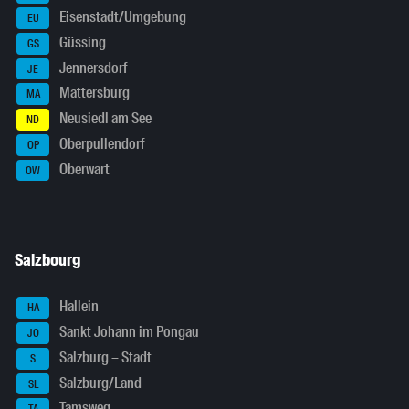
Eisenstadt/Umgebung
EU
Güssing
GS
Jennersdorf
JE
Mattersburg
MA
Neusiedl am See
ND
Oberpullendorf
OP
Oberwart
OW
Salzbourg
Hallein
HA
Sankt Johann im Pongau
JO
Salzburg – Stadt
S
Salzburg/Land
SL
Tamsweg