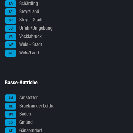
Schärding
SD
Steyr/Land
SE
Steyr – Stadt
SR
Urfahr/Umgebung
UU
Vöcklabruck
VB
Wels – Stadt
WE
Wels/Land
WL
Basse-Autriche
Amstetten
AM
Bruck an der Leitha
BL
Baden
BN
Gmünd
GD
Gänserndorf
GF