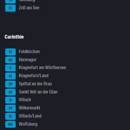
TA
Zell am See
ZE
Carinthie
Feldkirchen
FE
Hermagor
HE
Klagenfurt am Wörthersee
K
Klagenfurt/Land
KL
Spittal an der Drau
SP
Sankt Veit an der Glan
SV
Villach
VI
Völkermarkt
VK
Villach/Land
VL
Wolfsberg
WO