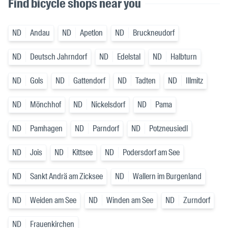
Find bicycle shops near you
ND
Andau
ND
Apetlon
ND
Bruckneudorf
ND
Deutsch Jahrndorf
ND
Edelstal
ND
Halbturn
ND
Gols
ND
Gattendorf
ND
Tadten
ND
Illmitz
ND
Mönchhof
ND
Nickelsdorf
ND
Pama
ND
Pamhagen
ND
Parndorf
ND
Potzneusiedl
ND
Jois
ND
Kittsee
ND
Podersdorf am See
ND
Sankt Andrä am Zicksee
ND
Wallern im Burgenland
ND
Weiden am See
ND
Winden am See
ND
Zurndorf
ND
Frauenkirchen