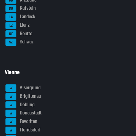
KB
Kufstein
KU
Landeck
LA
Lienz
LZ
Reutte
RE
Schwaz
SZ
Vienne
Alsergrund
W
Brigittenau
W
Döbling
W
Donaustadt
W
Favoriten
W
Floridsdorf
W