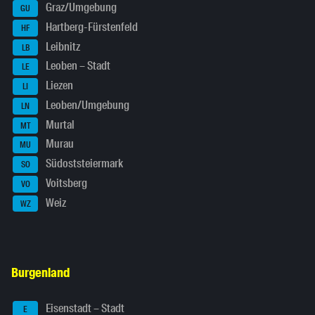
Graz/Umgebung
GU
Hartberg-Fürstenfeld
HF
Leibnitz
LB
Leoben – Stadt
LE
Liezen
LI
Leoben/Umgebung
LN
Murtal
MT
Murau
MU
Südoststeiermark
SO
Voitsberg
VO
Weiz
WZ
Burgenland
Eisenstadt – Stadt
E