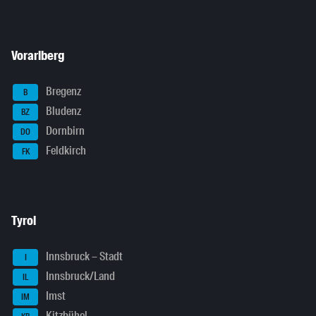
Vorarlberg
Bregenz
B
Bludenz
BZ
Dornbirn
DO
Feldkirch
FK
Tyrol
Innsbruck – Stadt
I
Innsbruck/Land
IL
Imst
IM
Kitzbühel