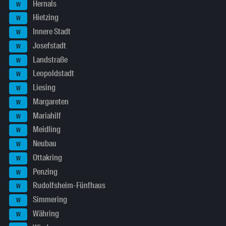
Hernals
W
Hietzing
W
Innere Stadt
W
Josefstadt
W
Landstraße
W
Leopoldstadt
W
Liesing
W
Margareten
W
Mariahilf
W
Meidling
W
Neubau
W
Ottakring
W
Penzing
W
Rudolfsheim-Fünfhaus
W
Simmering
W
Währing
W