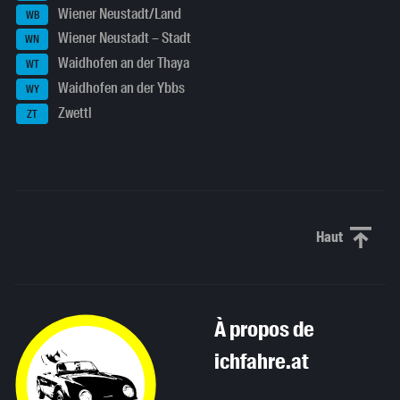
Wiener Neustadt/Land
WB
Wiener Neustadt – Stadt
WN
Waidhofen an der Thaya
WT
Waidhofen an der Ybbs
WY
Zwettl
ZT
Haut
Haut de p
À propos de
ichfahre.at