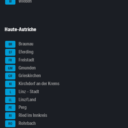
Wieden
W
Haute-Autriche
Braunau
BR
Eferding
EF
Freistadt
FR
Gmunden
GM
Grieskirchen
GR
Kirchdorf an der Krems
KI
Linz – Stadt
L
Linz/Land
LL
Perg
PE
Ried im Innkreis
RI
Rohrbach
RO