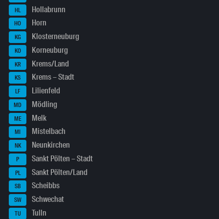
Hollabrunn
HL
Horn
HO
Klosterneuburg
KG
Korneuburg
KO
Krems/Land
KR
Krems – Stadt
KS
Lilienfeld
LF
Mödling
MD
Melk
ME
Mistelbach
MI
Neunkirchen
NK
Sankt Pölten – Stadt
P
Sankt Pölten/Land
PL
Scheibbs
SB
Schwechat
SW
Tulln
TU