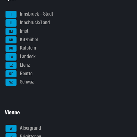
Innsbruck – Stadt
I
Innsbruck/Land
IL
Imst
IM
Kitzbühel
KB
Kufstein
KU
Landeck
LA
Lienz
LZ
Reutte
RE
Schwaz
SZ
Vienne
Alsergrund
W
Brigittenau
W