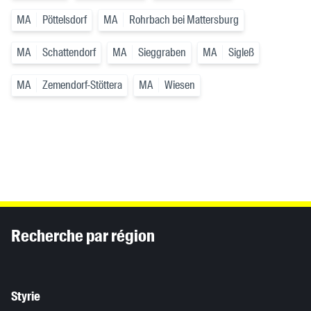
MA
Pöttelsdorf
MA
Rohrbach bei Mattersburg
MA
Schattendorf
MA
Sieggraben
MA
Sigleß
MA
Zemendorf-Stöttera
MA
Wiesen
Inhaltsinformationen
Recherche par région
Styrie