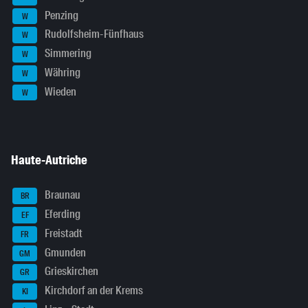
Penzing
W
Rudolfsheim-Fünfhaus
W
Simmering
W
Währing
W
Wieden
W
Haute-Autriche
Braunau
BR
Eferding
EF
Freistadt
FR
Gmunden
GM
Grieskirchen
GR
Kirchdorf an der Krems
KI