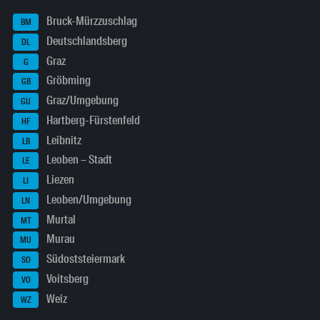
Bruck-Mürzzuschlag
BM
Deutschlandsberg
DL
Graz
G
Gröbming
GB
Graz/Umgebung
GU
Hartberg-Fürstenfeld
HF
Leibnitz
LB
Leoben – Stadt
LE
Liezen
LI
Leoben/Umgebung
LN
Murtal
MT
Murau
MU
Südoststeiermark
SO
Voitsberg
VO
Weiz
WZ