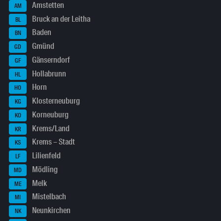
Amstetten
AM
Bruck an der Leitha
BL
Baden
BN
Gmünd
GD
Gänserndorf
GF
Hollabrunn
HL
Horn
HO
Klosterneuburg
KG
Korneuburg
KO
Krems/Land
KR
Krems – Stadt
KS
Lilienfeld
LF
Mödling
MD
Melk
ME
Mistelbach
MI
Neunkirchen
NK