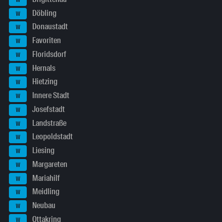
Döbling
W
Donaustadt
W
Favoriten
W
Floridsdorf
W
Hernals
W
Hietzing
W
Innere Stadt
W
Josefstadt
W
Landstraße
W
Leopoldstadt
W
Liesing
W
Margareten
W
Mariahilf
W
Meidling
W
Neubau
W
Ottakring
W