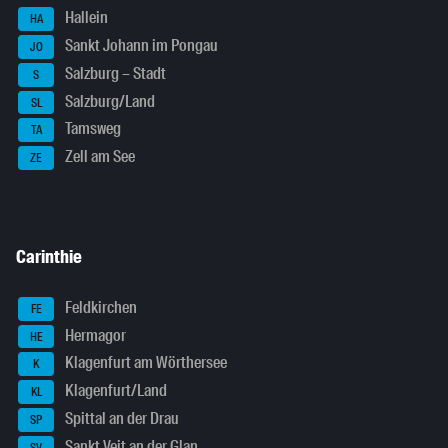
Hallein
HA
Sankt Johann im Pongau
JO
Salzburg – Stadt
S
Salzburg/Land
SL
Tamsweg
TA
Zell am See
ZE
Carinthie
Feldkirchen
FE
Hermagor
HE
Klagenfurt am Wörthersee
K
Klagenfurt/Land
KL
Spittal an der Drau
SP
Sankt Veit an der Glan
SV