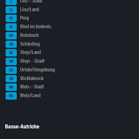
Linz – Stadt
L
Linz/Land
LL
Perg
PE
Ried im Innkreis
RI
Rohrbach
RO
Schärding
SD
Steyr/Land
SE
Steyr – Stadt
SR
Urfahr/Umgebung
UU
Vöcklabruck
VB
Wels – Stadt
WE
Wels/Land
WL
Basse-Autriche