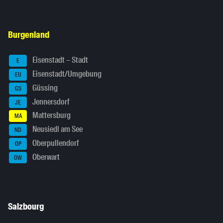
Burgenland
Eisenstadt – Stadt
E
Eisenstadt/Umgebung
EU
Güssing
GS
Jennersdorf
JE
Mattersburg
MA
Neusiedl am See
ND
Oberpullendorf
OP
Oberwart
OW
Salzbourg