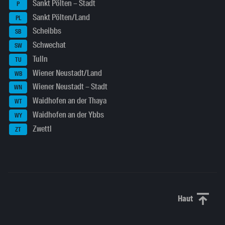
Sankt Pölten – Stadt
P
Sankt Pölten/Land
PL
Scheibbs
SB
Schwechat
SW
Tulln
TU
Wiener Neustadt/Land
WB
Wiener Neustadt – Stadt
WN
Waidhofen an der Thaya
WT
Waidhofen an der Ybbs
WY
Zwettl
ZT
Haut
Haut de p