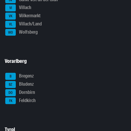
Villach
VI
Völkermarkt
VK
Villach/Land
VL
Wolfsberg
WO
Vorarlberg
Bregenz
B
Bludenz
BZ
Dornbirn
DO
Feldkirch
FK
Tyrol