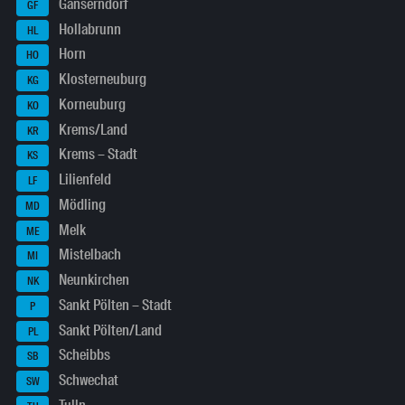
Gänserndorf
GF
Hollabrunn
HL
Horn
HO
Klosterneuburg
KG
Korneuburg
KO
Krems/Land
KR
Krems – Stadt
KS
Lilienfeld
LF
Mödling
MD
Melk
ME
Mistelbach
MI
Neunkirchen
NK
Sankt Pölten – Stadt
P
Sankt Pölten/Land
PL
Scheibbs
SB
Schwechat
SW