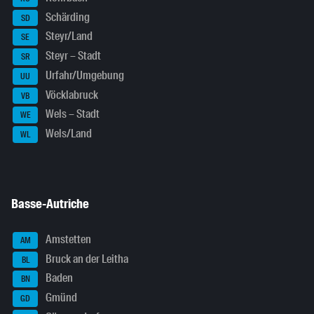
Schärding
SD
Steyr/Land
SE
Steyr – Stadt
SR
Urfahr/Umgebung
UU
Vöcklabruck
VB
Wels – Stadt
WE
Wels/Land
WL
Basse-Autriche
Amstetten
AM
Bruck an der Leitha
BL
Baden
BN
Gmünd
GD