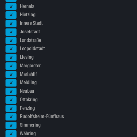
Hernals
W
Hietzing
W
Innere Stadt
W
Josefstadt
W
Landstraße
W
Leopoldstadt
W
Liesing
W
Margareten
W
Mariahilf
W
Meidling
W
Neubau
W
Ottakring
W
Penzing
W
Rudolfsheim-Fünfhaus
W
Simmering
W
Währing
W