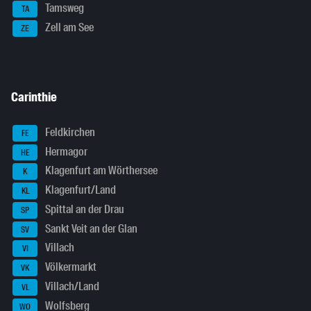
Tamsweg
TA
Zell am See
ZE
Carinthie
Feldkirchen
FE
Hermagor
HE
Klagenfurt am Wörthersee
K
Klagenfurt/Land
KL
Spittal an der Drau
SP
Sankt Veit an der Glan
SV
Villach
VI
Völkermarkt
VK
Villach/Land
VL
Wolfsberg
WO