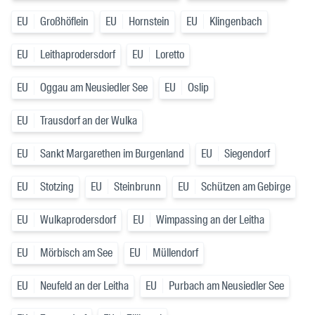
EU
Großhöflein
EU
Hornstein
EU
Klingenbach
EU
Leithaprodersdorf
EU
Loretto
EU
Oggau am Neusiedler See
EU
Oslip
EU
Trausdorf an der Wulka
EU
Sankt Margarethen im Burgenland
EU
Siegendorf
EU
Stotzing
EU
Steinbrunn
EU
Schützen am Gebirge
EU
Wulkaprodersdorf
EU
Wimpassing an der Leitha
EU
Mörbisch am See
EU
Müllendorf
EU
Neufeld an der Leitha
EU
Purbach am Neusiedler See