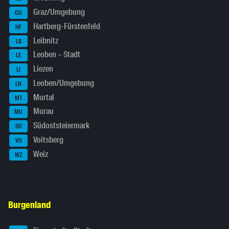
Graz/Umgebung
GU
Hartberg-Fürstenfeld
HF
Leibnitz
LB
Leoben – Stadt
LE
Liezen
LI
Leoben/Umgebung
LN
Murtal
MT
Murau
MU
Südoststeiermark
SO
Voitsberg
VO
Weiz
WZ
Burgenland