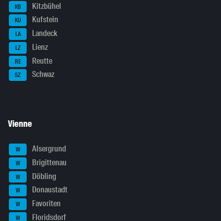
Kitzbühel
KB
Kufstein
KU
Landeck
LA
Lienz
LZ
Reutte
RE
Schwaz
SZ
Vienne
Alsergrund
W
Brigittenau
W
Döbling
W
Donaustadt
W
Favoriten
W
Floridsdorf
W