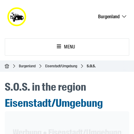
Burgenland
MENU
Accueil
Burgenland
Eisenstadt/Umgebung
S.O.S.
S.O.S. in the region
Eisenstadt/Umgebung
Header Banner