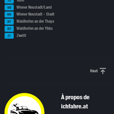
Tulln
TU
Wiener Neustadt/Land
WB
Wiener Neustadt – Stadt
WN
Waidhofen an der Thaya
WT
Waidhofen an der Ybbs
WY
Zwettl
ZT
Haut
Haut de p
À propos de
ichfahre.at