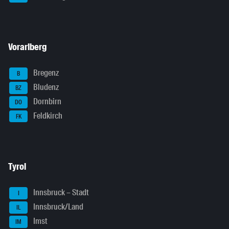
Vorarlberg
Bregenz
B
Bludenz
BZ
Dornbirn
DO
Feldkirch
FK
Tyrol
Innsbruck – Stadt
I
Innsbruck/Land
IL
Imst
IM