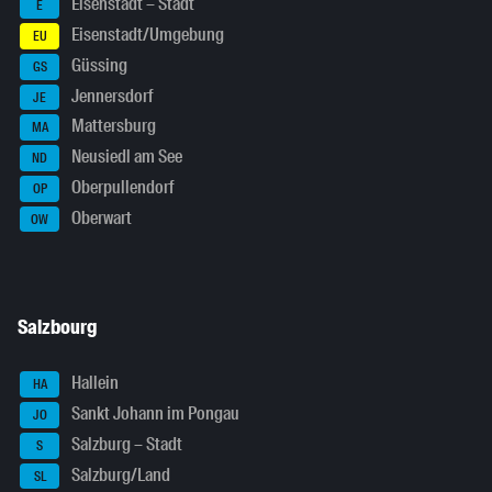
Eisenstadt – Stadt
E
Eisenstadt/Umgebung
EU
Güssing
GS
Jennersdorf
JE
Mattersburg
MA
Neusiedl am See
ND
Oberpullendorf
OP
Oberwart
OW
Salzbourg
Hallein
HA
Sankt Johann im Pongau
JO
Salzburg – Stadt
S
Salzburg/Land
SL