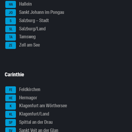
Hallein
HA
Sankt Johann im Pongau
JO
Salzburg – Stadt
S
Salzburg/Land
SL
Tamsweg
TA
Zell am See
ZE
Carinthie
Feldkirchen
FE
Hermagor
HE
Klagenfurt am Wörthersee
K
Klagenfurt/Land
KL
Spittal an der Drau
SP
Sankt Veit an der Glan
SV