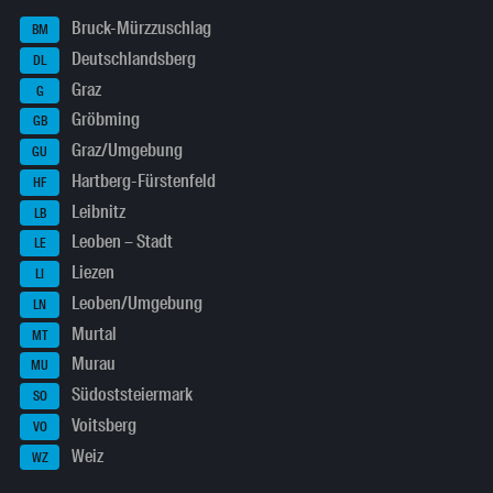
Bruck-Mürzzuschlag
BM
Deutschlandsberg
DL
Graz
G
Gröbming
GB
Graz/Umgebung
GU
Hartberg-Fürstenfeld
HF
Leibnitz
LB
Leoben – Stadt
LE
Liezen
LI
Leoben/Umgebung
LN
Murtal
MT
Murau
MU
Südoststeiermark
SO
Voitsberg
VO
Weiz
WZ