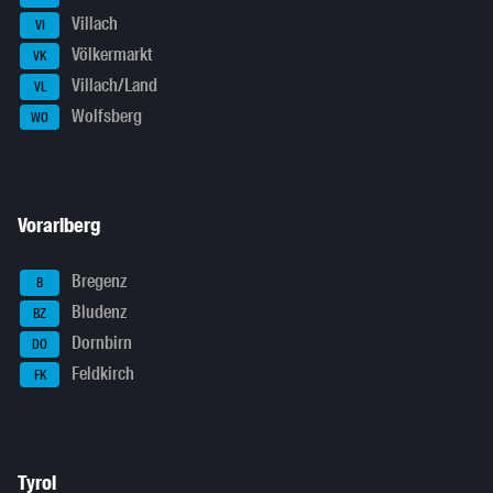
Villach
VI
Völkermarkt
VK
Villach/Land
VL
Wolfsberg
WO
Vorarlberg
Bregenz
B
Bludenz
BZ
Dornbirn
DO
Feldkirch
FK
Tyrol