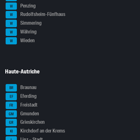
Penzing
W
Rudolfsheim-Fünfhaus
W
Simmering
W
Währing
W
Wieden
W
Haute-Autriche
Braunau
BR
Eferding
EF
Freistadt
FR
Gmunden
GM
Grieskirchen
GR
Kirchdorf an der Krems
KI
Linz – Stadt
L