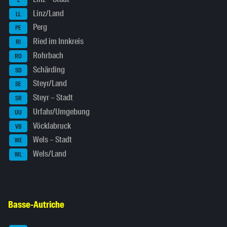
Linz/Land
LL
Perg
PE
Ried im Innkreis
RI
Rohrbach
RO
Schärding
SD
Steyr/Land
SE
Steyr – Stadt
SR
Urfahr/Umgebung
UU
Vöcklabruck
VB
Wels – Stadt
WE
Wels/Land
WL
Basse-Autriche