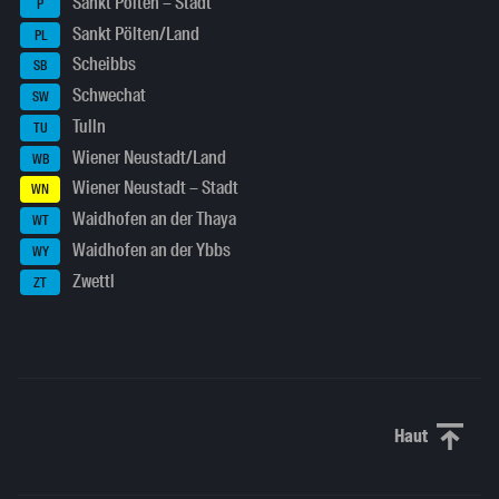
Sankt Pölten – Stadt
P
Sankt Pölten/Land
PL
Scheibbs
SB
Schwechat
SW
Tulln
TU
Wiener Neustadt/Land
WB
Wiener Neustadt – Stadt
WN
Waidhofen an der Thaya
WT
Waidhofen an der Ybbs
WY
Zwettl
ZT
Haut
Haut de p