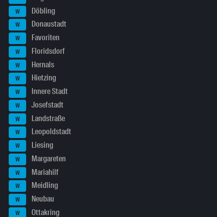
Döbling
W
Donaustadt
W
Favoriten
W
Floridsdorf
W
Hernals
W
Hietzing
W
Innere Stadt
W
Josefstadt
W
Landstraße
W
Leopoldstadt
W
Liesing
W
Margareten
W
Mariahilf
W
Meidling
W
Neubau
W
Ottakring
W