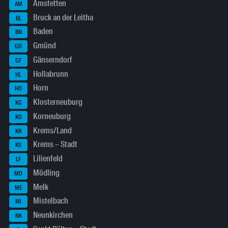
Amstetten
AM
Bruck an der Leitha
BL
Baden
BN
Gmünd
GD
Gänserndorf
GF
Hollabrunn
HL
Horn
HO
Klosterneuburg
KG
Korneuburg
KO
Krems/Land
KR
Krems – Stadt
KS
Lilienfeld
LF
Mödling
MD
Melk
ME
Mistelbach
MI
Neunkirchen
NK