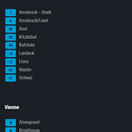
Innsbruck – Stadt
I
Innsbruck/Land
IL
Imst
IM
Kitzbühel
KB
Kufstein
KU
Landeck
LA
Lienz
LZ
Reutte
RE
Schwaz
SZ
Vienne
Alsergrund
W
Brigittenau
W