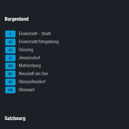
Burgenland
Eisenstadt – Stadt
E
Eisenstadt/Umgebung
EU
Güssing
GS
Jennersdorf
JE
Mattersburg
MA
Neusiedl am See
ND
Oberpullendorf
OP
Oberwart
OW
Salzbourg