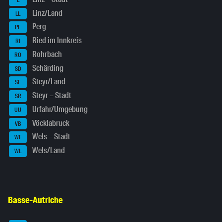
Linz/Land
LL
Perg
PE
Ried im Innkreis
RI
Rohrbach
RO
Schärding
SD
Steyr/Land
SE
Steyr – Stadt
SR
Urfahr/Umgebung
UU
Vöcklabruck
VB
Wels – Stadt
WE
Wels/Land
WL
Basse-Autriche