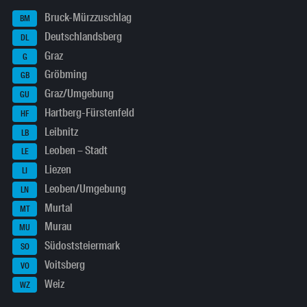
Bruck-Mürzzuschlag
BM
Deutschlandsberg
DL
Graz
G
Gröbming
GB
Graz/Umgebung
GU
Hartberg-Fürstenfeld
HF
Leibnitz
LB
Leoben – Stadt
LE
Liezen
LI
Leoben/Umgebung
LN
Murtal
MT
Murau
MU
Südoststeiermark
SO
Voitsberg
VO
Weiz
WZ