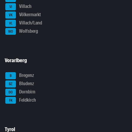
Villach
VI
Völkermarkt
VK
Villach/Land
VL
Wolfsberg
WO
Vorarlberg
Bregenz
B
Bludenz
BZ
Dornbirn
DO
Feldkirch
FK
Tyrol