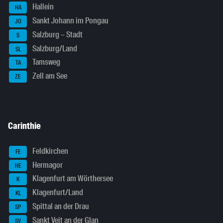
Hallein
HA
Sankt Johann im Pongau
JO
Salzburg – Stadt
S
Salzburg/Land
SL
Tamsweg
TA
Zell am See
ZE
Carinthie
Feldkirchen
FE
Hermagor
HE
Klagenfurt am Wörthersee
K
Klagenfurt/Land
KL
Spittal an der Drau
SP
Sankt Veit an der Glan
SV