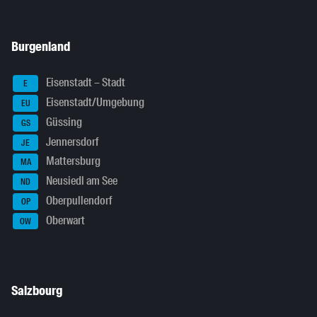
Burgenland
Eisenstadt – Stadt
E
Eisenstadt/Umgebung
EU
Güssing
GS
Jennersdorf
JE
Mattersburg
MA
Neusiedl am See
ND
Oberpullendorf
OP
Oberwart
OW
Salzbourg