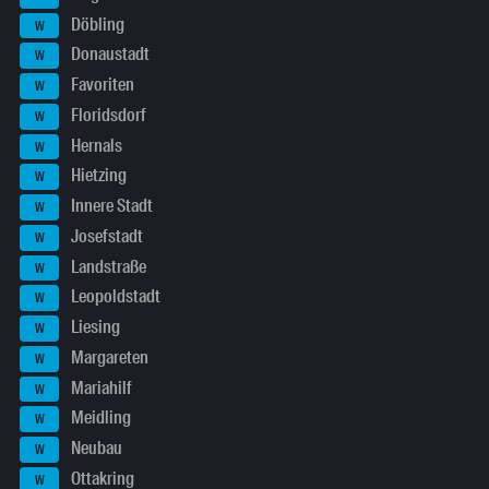
Döbling
W
Donaustadt
W
Favoriten
W
Floridsdorf
W
Hernals
W
Hietzing
W
Innere Stadt
W
Josefstadt
W
Landstraße
W
Leopoldstadt
W
Liesing
W
Margareten
W
Mariahilf
W
Meidling
W
Neubau
W
Ottakring
W