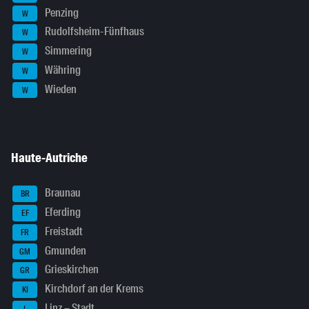
Penzing
W
Rudolfsheim-Fünfhaus
W
Simmering
W
Währing
W
Wieden
W
Haute-Autriche
Braunau
BR
Eferding
EF
Freistadt
FR
Gmunden
GM
Grieskirchen
GR
Kirchdorf an der Krems
KI
Linz – Stadt
L