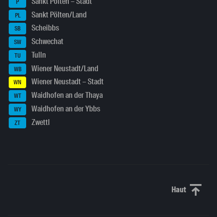
Sankt Pölten – Stadt
P
Sankt Pölten/Land
PL
Scheibbs
SB
Schwechat
SW
Tulln
TU
Wiener Neustadt/Land
WB
Wiener Neustadt – Stadt
WN
Waidhofen an der Thaya
WT
Waidhofen an der Ybbs
WY
Zwettl
ZT
Haut
Haut de p