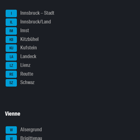
Innsbruck – Stadt
I
Innsbruck/Land
IL
Imst
IM
Kitzbühel
KB
Kufstein
KU
Landeck
LA
Lienz
LZ
Reutte
RE
Schwaz
SZ
Vienne
Alsergrund
W
Brigittenau
W