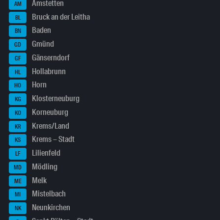
Amstetten
AM
Bruck an der Leitha
BL
Baden
BN
Gmünd
GD
Gänserndorf
GF
Hollabrunn
HL
Horn
HO
Klosterneuburg
KG
Korneuburg
KO
Krems/Land
KR
Krems – Stadt
KS
Lilienfeld
LF
Mödling
MD
Melk
ME
Mistelbach
MI
Neunkirchen
NK