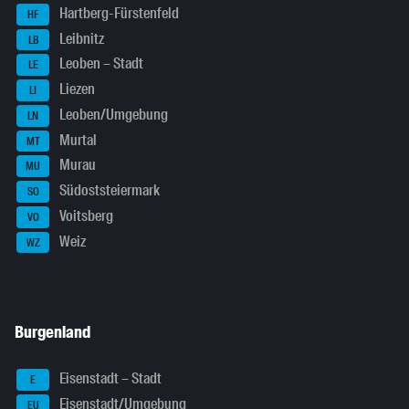
Hartberg-Fürstenfeld
HF
Leibnitz
LB
Leoben – Stadt
LE
Liezen
LI
Leoben/Umgebung
LN
Murtal
MT
Murau
MU
Südoststeiermark
SO
Voitsberg
VO
Weiz
WZ
Burgenland
Eisenstadt – Stadt
E
Eisenstadt/Umgebung
EU