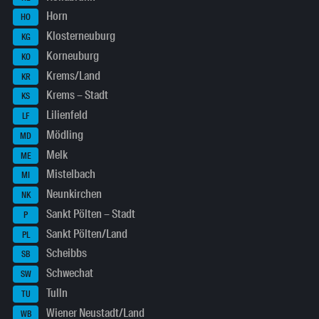
Horn
HO
Klosterneuburg
KG
Korneuburg
KO
Krems/Land
KR
Krems – Stadt
KS
Lilienfeld
LF
Mödling
MD
Melk
ME
Mistelbach
MI
Neunkirchen
NK
Sankt Pölten – Stadt
P
Sankt Pölten/Land
PL
Scheibbs
SB
Schwechat
SW
Tulln
TU
Wiener Neustadt/Land
WB