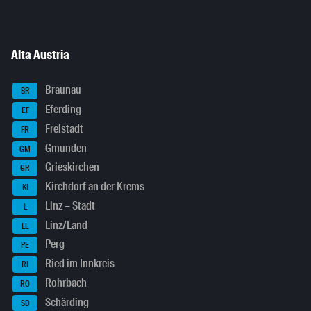
Alta Austria
Braunau
BR
Eferding
EF
Freistadt
FR
Gmunden
GM
Grieskirchen
GR
Kirchdorf an der Krems
KI
Linz – Stadt
L
Linz/Land
LL
Perg
PE
Ried im Innkreis
RI
Rohrbach
RO
Schärding
SD