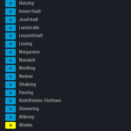
Hietzing
W
Innere Stadt
W
Josefstadt
W
Landstraße
W
Leopoldstadt
W
Liesing
W
Margareten
W
Mariahilf
W
Meidling
W
Neubau
W
Ottakring
W
Penzing
W
Rudolfsheim-Fünfhaus
W
Simmering
W
Währing
W
Wieden
W