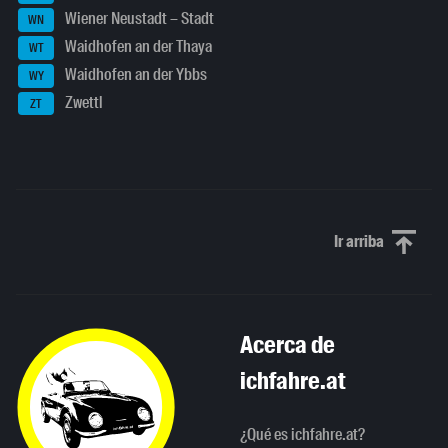
Wiener Neustadt – Stadt
WN
Waidhofen an der Thaya
WT
Waidhofen an der Ybbs
WY
Zwettl
ZT
Ir arriba
Scroll to th
Acerca de
ichfahre.at
¿Qué es ichfahre.at?