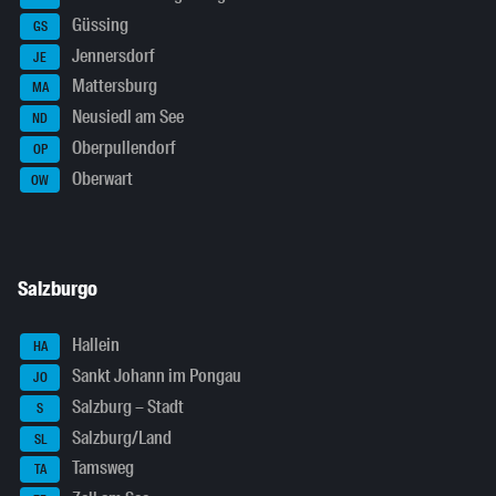
Güssing
GS
Jennersdorf
JE
Mattersburg
MA
Neusiedl am See
ND
Oberpullendorf
OP
Oberwart
OW
Salzburgo
Hallein
HA
Sankt Johann im Pongau
JO
Salzburg – Stadt
S
Salzburg/Land
SL
Tamsweg
TA