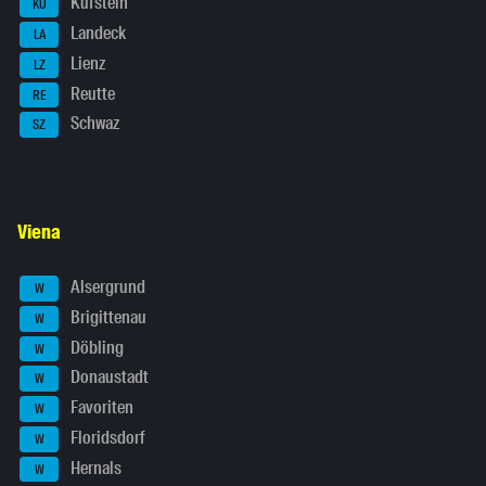
Kufstein
KU
Landeck
LA
Lienz
LZ
Reutte
RE
Schwaz
SZ
Viena
Alsergrund
W
Brigittenau
W
Döbling
W
Donaustadt
W
Favoriten
W
Floridsdorf
W
Hernals
W