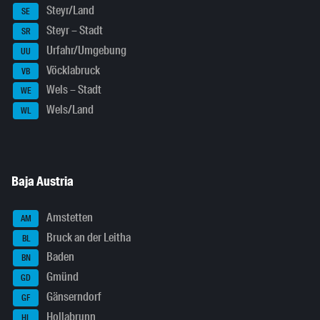
Steyr/Land
SE
Steyr – Stadt
SR
Urfahr/Umgebung
UU
Vöcklabruck
VB
Wels – Stadt
WE
Wels/Land
WL
Baja Austria
Amstetten
AM
Bruck an der Leitha
BL
Baden
BN
Gmünd
GD
Gänserndorf
GF
Hollabrunn
HL