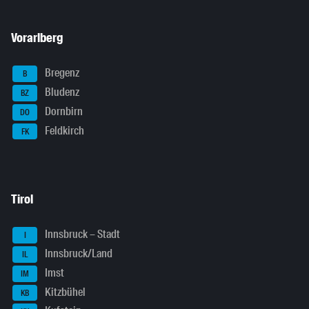
Vorarlberg
Bregenz
B
Bludenz
BZ
Dornbirn
DO
Feldkirch
FK
Tirol
Innsbruck – Stadt
I
Innsbruck/Land
IL
Imst
IM
Kitzbühel
KB