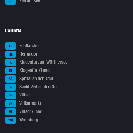
Zell am See
ZE
Carintia
Feldkirchen
FE
Hermagor
HE
Klagenfurt am Wörthersee
K
Klagenfurt/Land
KL
Spittal an der Drau
SP
Sankt Veit an der Glan
SV
Villach
VI
Völkermarkt
VK
Villach/Land
VL
Wolfsberg
WO