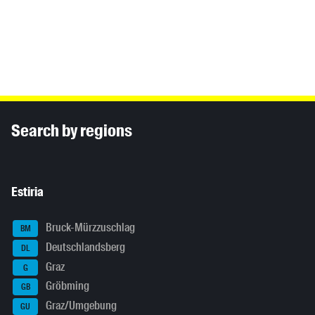
Inhaltsinformationen
Search by regions
Estiria
Bruck-Mürzzuschlag
BM
Deutschlandsberg
DL
Graz
G
Gröbming
GB
Graz/Umgebung
GU