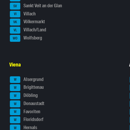
Sankt Veit an der Glan
SV
Villach
VI
Völkermarkt
VK
Villach/Land
VL
Wolfsberg
WO
Viena
Alsergrund
W
Brigittenau
W
Döbling
W
Donaustadt
W
Favoriten
W
Floridsdorf
W
Hernals
W