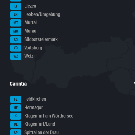
Liezen
LI
Leoben/Umgebung
LN
Murtal
MT
Murau
MU
Südoststeiermark
SO
Voitsberg
VO
Weiz
WZ
Carintia
Feldkirchen
FE
Hermagor
HE
Klagenfurt am Wörthersee
K
Klagenfurt/Land
KL
Spittal an der Drau
SP