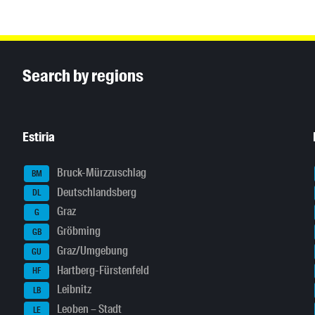
Inhaltsinformationen
Search by regions
Estiria
Bruck-Mürzzuschlag
BM
Deutschlandsberg
DL
Graz
G
Gröbming
GB
Graz/Umgebung
GU
Hartberg-Fürstenfeld
HF
Leibnitz
LB
Leoben – Stadt
LE