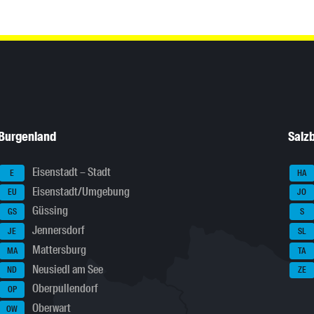
Burgenland
Salz
Eisenstadt – Stadt
E
HA
Eisenstadt/Umgebung
EU
JO
Güssing
GS
S
Jennersdorf
JE
SL
Mattersburg
MA
TA
Neusiedl am See
ND
ZE
Oberpullendorf
OP
Oberwart
OW