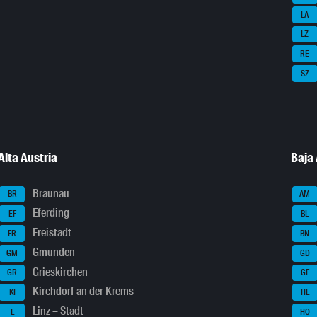
LA
LZ
RE
SZ
Alta Austria
Baja 
Braunau
BR
AM
Eferding
EF
BL
Freistadt
FR
BN
Gmunden
GM
GD
Grieskirchen
GR
GF
Kirchdorf an der Krems
KI
HL
Linz – Stadt
L
HO