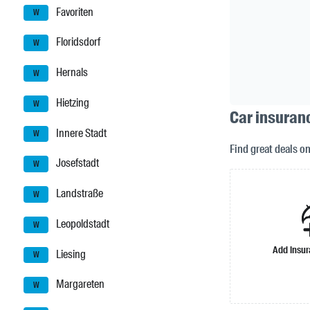
Favoriten
W
Floridsdorf
W
Hernals
W
Hietzing
W
Car insuranc
Innere Stadt
W
Find great deals o
Josefstadt
W
Landstraße
W
Leopoldstadt
W
Add insu
Liesing
W
Margareten
W