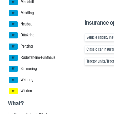
Mariahilf
W
Meidling
W
Insurance o
Neubau
W
Ottakring
W
Vehicle liability i
Penzing
W
Classic car insur
Rudolfsheim-Fünfhaus
W
Tractor units/Trac
Simmering
W
Währing
W
Wieden
W
What?