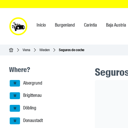
Inicio
Burgenland
Carintia
Baja Austria
Inicio
Viena
Wieden
Seguros de coche
Seitenleisten-Navigation
Where?
Seguros 
Alsergrund
Header Ban
W
Brigittenau
W
Döbling
W
Donaustadt
W