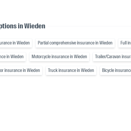
ptions in Wieden
nsurance in Wieden
Partial comprehensive insurance in Wieden
Full 
ance in Wieden
Motorcycle insurance in Wieden
Trailer/Caravan insu
tor insurance in Wieden
Truck insurance in Wieden
Bicycle insuranc