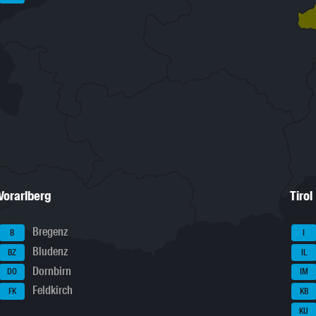
Vorarlberg
Tirol
Bregenz
B
I
Bludenz
BZ
IL
Dornbirn
DO
IM
Feldkirch
FK
KB
KU