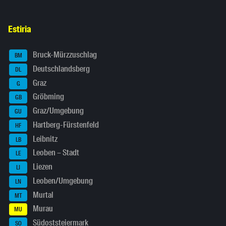
Estiria
Bruck-Mürzzuschlag
BM
Deutschlandsberg
DL
Graz
G
Gröbming
GB
Graz/Umgebung
GU
Hartberg-Fürstenfeld
HF
Leibnitz
LB
Leoben – Stadt
LE
Liezen
LI
Leoben/Umgebung
LN
Murtal
MT
Murau
MU
Südoststeiermark
SO