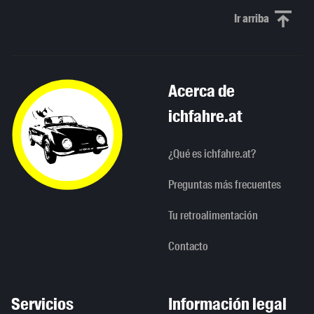
Ir arriba
Scroll to th
Acerca de
ichfahre.at
¿Qué es ichfahre.at?
Preguntas más frecuentes
Tu retroalimentación
Contacto
Servicios
Información legal