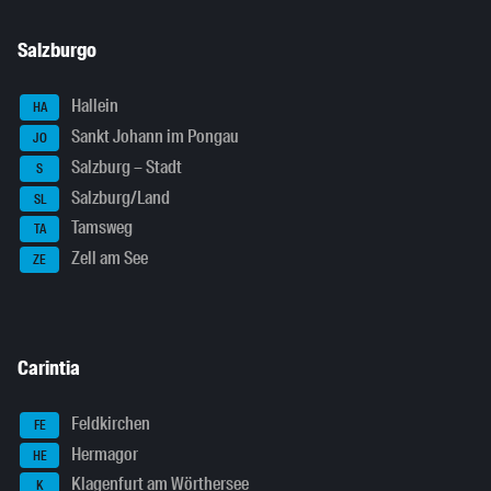
Salzburgo
Hallein
HA
Sankt Johann im Pongau
JO
Salzburg – Stadt
S
Salzburg/Land
SL
Tamsweg
TA
Zell am See
ZE
Carintia
Feldkirchen
FE
Hermagor
HE
Klagenfurt am Wörthersee
K