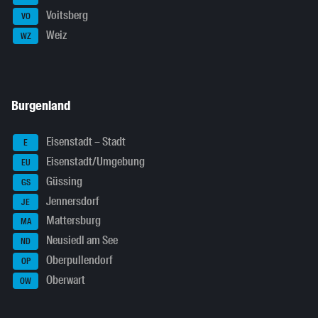
Voitsberg
VO
Weiz
WZ
Burgenland
Eisenstadt – Stadt
E
Eisenstadt/Umgebung
EU
Güssing
GS
Jennersdorf
JE
Mattersburg
MA
Neusiedl am See
ND
Oberpullendorf
OP
Oberwart
OW