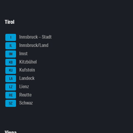
Tirol
Innsbruck – Stadt
I
Innsbruck/Land
IL
Imst
IM
Kitzbühel
KB
Kufstein
KU
Landeck
LA
Lienz
LZ
Reutte
RE
Schwaz
SZ
Viena