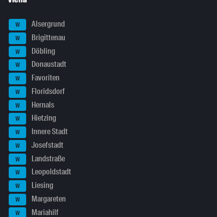
Alsergrund
W
Brigittenau
W
Döbling
W
Donaustadt
W
Favoriten
W
Floridsdorf
W
Hernals
W
Hietzing
W
Innere Stadt
W
Josefstadt
W
Landstraße
W
Leopoldstadt
W
Liesing
W
Margareten
W
Mariahilf
W