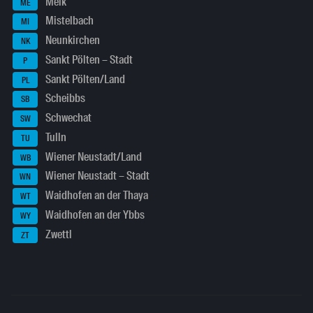
Melk
ME
Mistelbach
MI
Neunkirchen
NK
Sankt Pölten – Stadt
P
Sankt Pölten/Land
PL
Scheibbs
SB
Schwechat
SW
Tulln
TU
Wiener Neustadt/Land
WB
Wiener Neustadt – Stadt
WN
Waidhofen an der Thaya
WT
Waidhofen an der Ybbs
WY
Zwettl
ZT