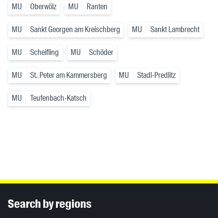
MU
Oberwölz
MU
Ranten
MU
Sankt Georgen am Kreischberg
MU
Sankt Lambrecht
MU
Scheifling
MU
Schöder
MU
St. Peter am Kammersberg
MU
Stadl-Predlitz
MU
Teufenbach-Katsch
Inhaltsinformationen
Search by regions