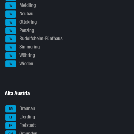
Meidling
W
Neubau
W
Ottakring
W
Penzing
W
Rudolfsheim-Fünfhaus
W
Simmering
W
Währing
W
Wieden
W
Alta Austria
Braunau
BR
Eferding
EF
Freistadt
FR
Gmunden
GM