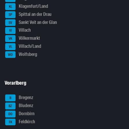
Klagenfurt/Land
KL
Spittal an der Drau
SP
Sankt Veit an der Glan
SV
Villach
VI
Völkermarkt
VK
Villach/Land
VL
Wolfsberg
WO
Vorarlberg
Bregenz
B
Bludenz
BZ
Dornbirn
DO
Feldkirch
FK