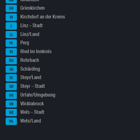
Grieskirchen
GR
Kirchdorf an der Krems
KI
Linz – Stadt
L
Linz/Land
LL
Perg
PE
Ried im Innkreis
RI
Rohrbach
RO
Schärding
SD
Steyr/Land
SE
Steyr – Stadt
SR
Urfahr/Umgebung
UU
Vöcklabruck
VB
Wels – Stadt
WE
Wels/Land
WL