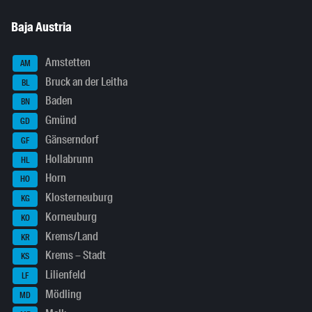
Baja Austria
Amstetten
AM
Bruck an der Leitha
BL
Baden
BN
Gmünd
GD
Gänserndorf
GF
Hollabrunn
HL
Horn
HO
Klosterneuburg
KG
Korneuburg
KO
Krems/Land
KR
Krems – Stadt
KS
Lilienfeld
LF
Mödling
MD