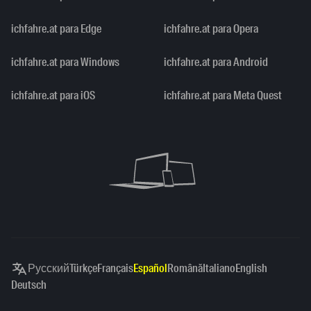
ichfahre.at para Edge
ichfahre.at para Opera
ichfahre.at para Windows
ichfahre.at para Android
ichfahre.at para iOS
ichfahre.at para Meta Quest
Русский
Türkçe
Français
Español
Română
Italiano
English
Deutsch