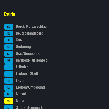
Estiria
Bruck-Mürzzuschlag
BM
Deutschlandsberg
DL
Graz
G
Gröbming
GB
Graz/Umgebung
GU
Hartberg-Fürstenfeld
HF
Leibnitz
LB
Leoben – Stadt
LE
Liezen
LI
Leoben/Umgebung
LN
Murtal
MT
Murau
MU
Südoststeiermark
SO