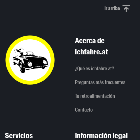
Ir arriba
Scroll to th
Acerca de
ichfahre.at
¿Qué es ichfahre.at?
Preguntas más frecuentes
Tu retroalimentación
Contacto
Servicios
Información legal