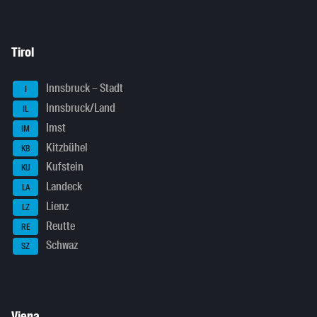
Tirol
Innsbruck – Stadt
I
Innsbruck/Land
IL
Imst
IM
Kitzbühel
KB
Kufstein
KU
Landeck
LA
Lienz
LZ
Reutte
RE
Schwaz
SZ
Viena