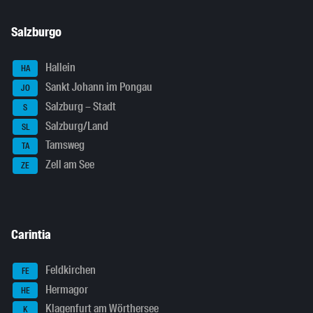
Salzburgo
Hallein
HA
Sankt Johann im Pongau
JO
Salzburg – Stadt
S
Salzburg/Land
SL
Tamsweg
TA
Zell am See
ZE
Carintia
Feldkirchen
FE
Hermagor
HE
Klagenfurt am Wörthersee
K