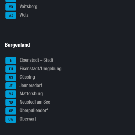
Voitsberg
VO
Weiz
WZ
Burgenland
Eisenstadt – Stadt
E
Eisenstadt/Umgebung
EU
Güssing
GS
Jennersdorf
JE
Mattersburg
MA
Neusiedl am See
ND
Oberpullendorf
OP
Oberwart
OW