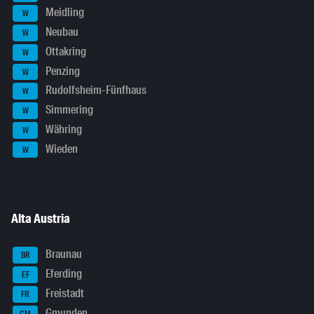
Meidling
W
Neubau
W
Ottakring
W
Penzing
W
Rudolfsheim-Fünfhaus
W
Simmering
W
Währing
W
Wieden
W
Alta Austria
Braunau
BR
Eferding
EF
Freistadt
FR
Gmunden
GM