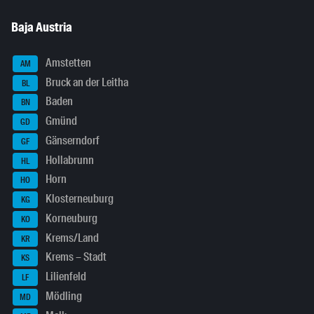
Baja Austria
Amstetten
AM
Bruck an der Leitha
BL
Baden
BN
Gmünd
GD
Gänserndorf
GF
Hollabrunn
HL
Horn
HO
Klosterneuburg
KG
Korneuburg
KO
Krems/Land
KR
Krems – Stadt
KS
Lilienfeld
LF
Mödling
MD