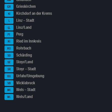
Grieskirchen
GR
Kirchdorf an der Krems
KI
Linz – Stadt
L
Linz/Land
LL
Perg
PE
Ried im Innkreis
RI
Rohrbach
RO
Schärding
SD
Steyr/Land
SE
Steyr – Stadt
SR
Urfahr/Umgebung
UU
Vöcklabruck
VB
Wels – Stadt
WE
Wels/Land
WL