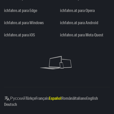
ichfahre.at para Edge
ichfahre.at para Opera
ichfahre.at para Windows
ichfahre.at para Android
ichfahre.at para iOS
ichfahre.at para Meta Quest
Русский
Türkçe
Français
Español
Română
Italiano
English
Deutsch