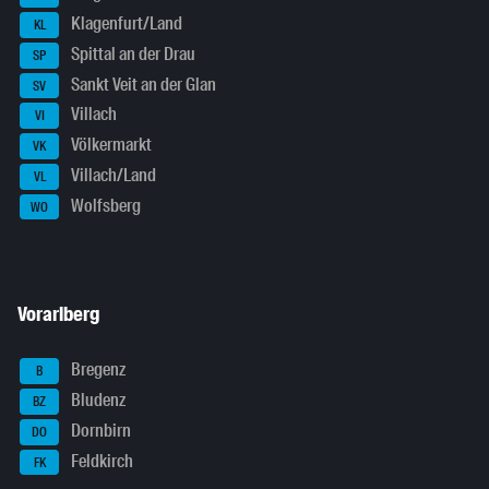
Klagenfurt/Land
KL
Spittal an der Drau
SP
Sankt Veit an der Glan
SV
Villach
VI
Völkermarkt
VK
Villach/Land
VL
Wolfsberg
WO
Vorarlberg
Bregenz
B
Bludenz
BZ
Dornbirn
DO
Feldkirch
FK