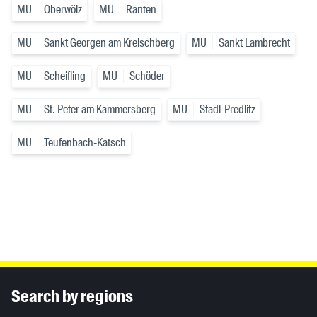
MU
Oberwölz
MU
Ranten
MU
Sankt Georgen am Kreischberg
MU
Sankt Lambrecht
MU
Scheifling
MU
Schöder
MU
St. Peter am Kammersberg
MU
Stadl-Predlitz
MU
Teufenbach-Katsch
Inhaltsinformationen
Search by regions