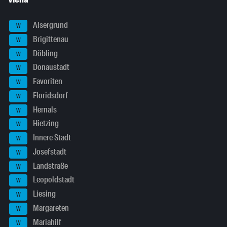
Alsergrund
W
Brigittenau
W
Döbling
W
Donaustadt
W
Favoriten
W
Floridsdorf
W
Hernals
W
Hietzing
W
Innere Stadt
W
Josefstadt
W
Landstraße
W
Leopoldstadt
W
Liesing
W
Margareten
W
Mariahilf
W