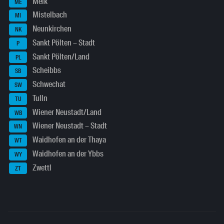
Melk
ME
Mistelbach
MI
Neunkirchen
NK
Sankt Pölten – Stadt
P
Sankt Pölten/Land
PL
Scheibbs
SB
Schwechat
SW
Tulln
TU
Wiener Neustadt/Land
WB
Wiener Neustadt – Stadt
WN
Waidhofen an der Thaya
WT
Waidhofen an der Ybbs
WY
Zwettl
ZT