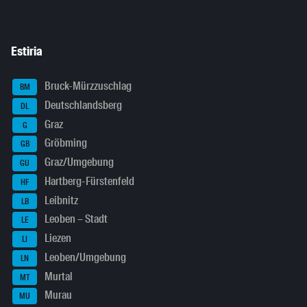
Estiria
Bruck-Mürzzuschlag
BM
Deutschlandsberg
DL
Graz
G
Gröbming
GB
Graz/Umgebung
GU
Hartberg-Fürstenfeld
HF
Leibnitz
LB
Leoben – Stadt
LE
Liezen
LI
Leoben/Umgebung
LN
Murtal
MT
Murau
MU