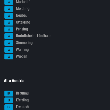
Mariahilf
W
Meidling
W
Neubau
W
Ottakring
W
Penzing
W
Rudolfsheim-Fünfhaus
W
Simmering
W
Währing
W
Wieden
W
Alta Austria
Braunau
BR
Eferding
EF
Freistadt
FR