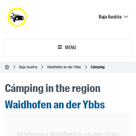
Baja Austria
MENU
Inicio
Baja Austria
Waidhofen an der Ybbs
Cámping
Cámping in the region
Waidhofen an der Ybbs
Header Banner