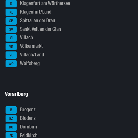
Klagenfurt am Wörthersee
K
Klagenfurt/Land
KL
Spittal an der Drau
SP
Sankt Veit an der Glan
SV
Villach
VI
Völkermarkt
VK
Villach/Land
VL
Wolfsberg
WO
Vorarlberg
Bregenz
B
Bludenz
BZ
Dornbirn
DO
Feldkirch
FK