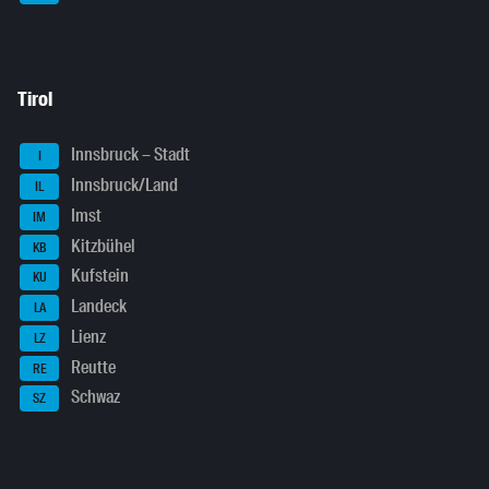
Tirol
Innsbruck – Stadt
I
Innsbruck/Land
IL
Imst
IM
Kitzbühel
KB
Kufstein
KU
Landeck
LA
Lienz
LZ
Reutte
RE
Schwaz
SZ