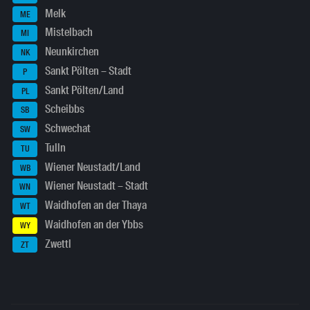
Melk
ME
Mistelbach
MI
Neunkirchen
NK
Sankt Pölten – Stadt
P
Sankt Pölten/Land
PL
Scheibbs
SB
Schwechat
SW
Tulln
TU
Wiener Neustadt/Land
WB
Wiener Neustadt – Stadt
WN
Waidhofen an der Thaya
WT
Waidhofen an der Ybbs
WY
Zwettl
ZT