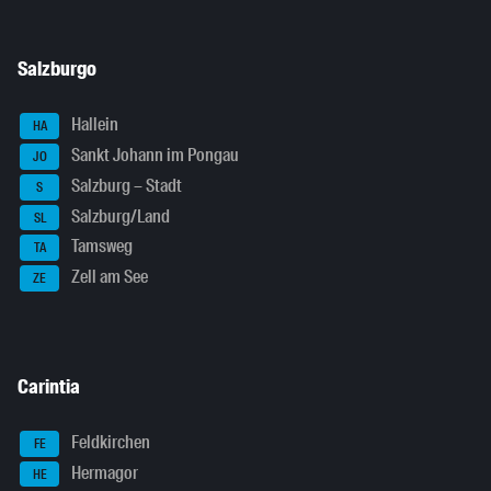
Salzburgo
Hallein
HA
Sankt Johann im Pongau
JO
Salzburg – Stadt
S
Salzburg/Land
SL
Tamsweg
TA
Zell am See
ZE
Carintia
Feldkirchen
FE
Hermagor
HE