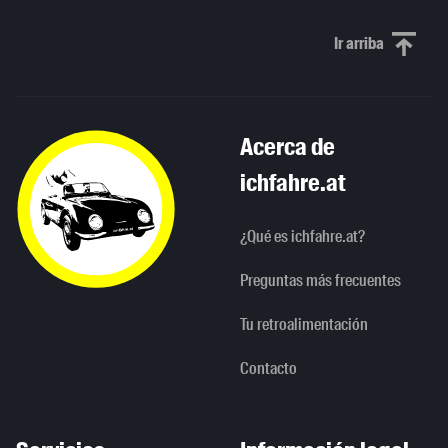
Ir arriba
Scroll to th
Acerca de
ichfahre.at
¿Qué es ichfahre.at?
Preguntas más frecuentes
Tu retroalimentación
Contacto