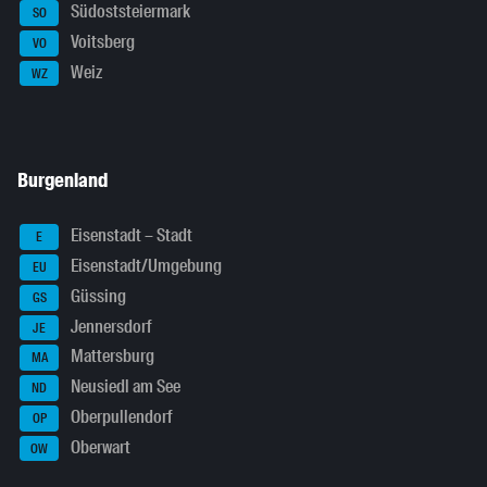
Südoststeiermark
SO
Voitsberg
VO
Weiz
WZ
Burgenland
Eisenstadt – Stadt
E
Eisenstadt/Umgebung
EU
Güssing
GS
Jennersdorf
JE
Mattersburg
MA
Neusiedl am See
ND
Oberpullendorf
OP
Oberwart
OW