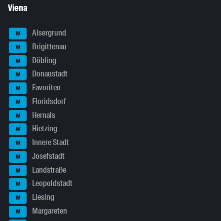
Viena
Alsergrund
W
Brigittenau
W
Döbling
W
Donaustadt
W
Favoriten
W
Floridsdorf
W
Hernals
W
Hietzing
W
Innere Stadt
W
Josefstadt
W
Landstraße
W
Leopoldstadt
W
Liesing
W
Margareten
W