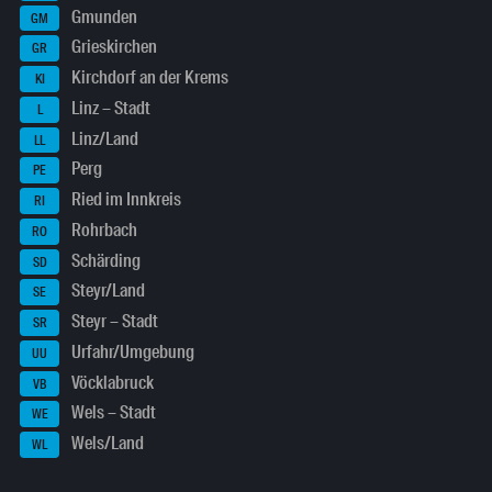
Gmunden
GM
Grieskirchen
GR
Kirchdorf an der Krems
KI
Linz – Stadt
L
Linz/Land
LL
Perg
PE
Ried im Innkreis
RI
Rohrbach
RO
Schärding
SD
Steyr/Land
SE
Steyr – Stadt
SR
Urfahr/Umgebung
UU
Vöcklabruck
VB
Wels – Stadt
WE
Wels/Land
WL