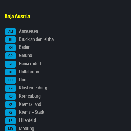
Baja Austria
Amstetten
AM
Bruck an der Leitha
BL
Baden
BN
Gmünd
GD
Gänserndorf
GF
Hollabrunn
HL
Horn
HO
Klosterneuburg
KG
Korneuburg
KO
Krems/Land
KR
Krems – Stadt
KS
Lilienfeld
LF
Mödling
MD