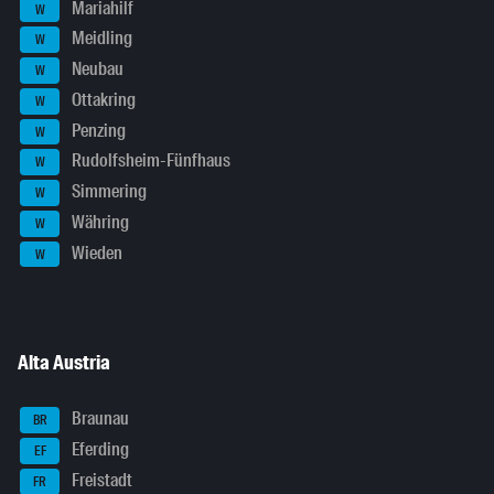
Mariahilf
W
Meidling
W
Neubau
W
Ottakring
W
Penzing
W
Rudolfsheim-Fünfhaus
W
Simmering
W
Währing
W
Wieden
W
Alta Austria
Braunau
BR
Eferding
EF
Freistadt
FR