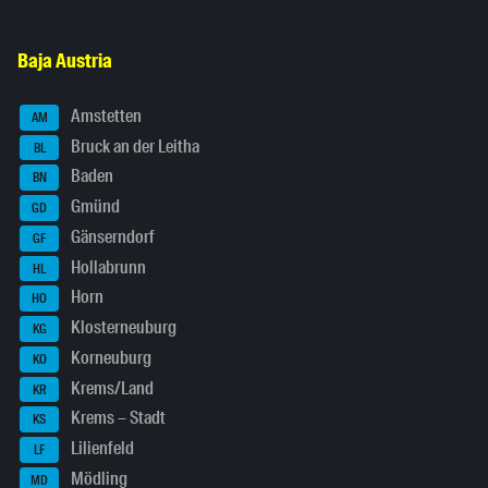
Baja Austria
Amstetten
AM
Bruck an der Leitha
BL
Baden
BN
Gmünd
GD
Gänserndorf
GF
Hollabrunn
HL
Horn
HO
Klosterneuburg
KG
Korneuburg
KO
Krems/Land
KR
Krems – Stadt
KS
Lilienfeld
LF
Mödling
MD