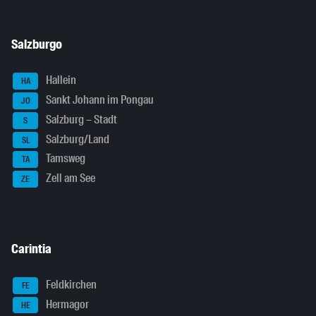
Salzburgo
Hallein
HA
Sankt Johann im Pongau
JO
Salzburg – Stadt
S
Salzburg/Land
SL
Tamsweg
TA
Zell am See
ZE
Carintia
Feldkirchen
FE
Hermagor
HE