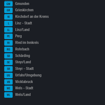
Gmunden
GM
Grieskirchen
GR
Kirchdorf an der Krems
KI
Linz – Stadt
L
Linz/Land
LL
Perg
PE
Ried im Innkreis
RI
Rohrbach
RO
Schärding
SD
Steyr/Land
SE
Steyr – Stadt
SR
Urfahr/Umgebung
UU
Vöcklabruck
VB
Wels – Stadt
WE
Wels/Land
WL