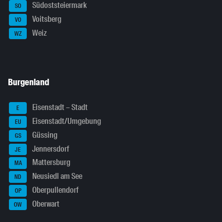
Südoststeiermark
SO
Voitsberg
VO
Weiz
WZ
Burgenland
Eisenstadt – Stadt
E
Eisenstadt/Umgebung
EU
Güssing
GS
Jennersdorf
JE
Mattersburg
MA
Neusiedl am See
ND
Oberpullendorf
OP
Oberwart
OW