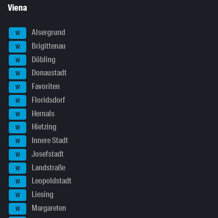
Viena
Alsergrund
W
Brigittenau
W
Döbling
W
Donaustadt
W
Favoriten
W
Floridsdorf
W
Hernals
W
Hietzing
W
Innere Stadt
W
Josefstadt
W
Landstraße
W
Leopoldstadt
W
Liesing
W
Margareten
W