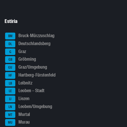
Estiria
Bruck-Mürzzuschlag
BM
Deutschlandsberg
DL
Graz
G
Gröbming
GB
Graz/Umgebung
GU
Hartberg-Fürstenfeld
HF
Leibnitz
LB
Leoben – Stadt
LE
Liezen
LI
Leoben/Umgebung
LN
Murtal
MT
Murau
MU