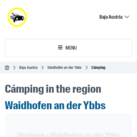
Baja Austria
MENU
Inicio
Baja Austria
Waidhofen an der Ybbs
Cámping
Cámping in the region
Waidhofen an der Ybbs
Header Banner