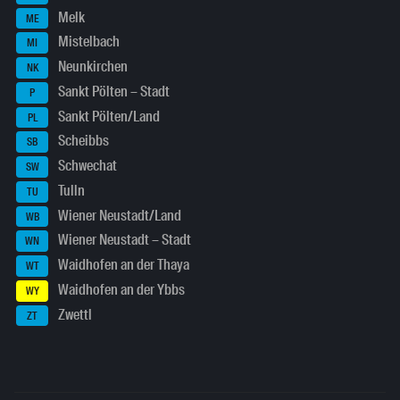
Melk
ME
Mistelbach
MI
Neunkirchen
NK
Sankt Pölten – Stadt
P
Sankt Pölten/Land
PL
Scheibbs
SB
Schwechat
SW
Tulln
TU
Wiener Neustadt/Land
WB
Wiener Neustadt – Stadt
WN
Waidhofen an der Thaya
WT
Waidhofen an der Ybbs
WY
Zwettl
ZT