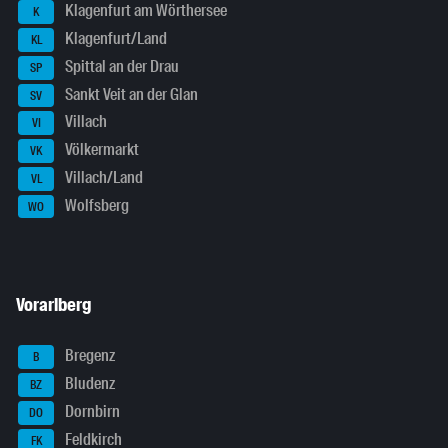
Klagenfurt am Wörthersee
K
Klagenfurt/Land
KL
Spittal an der Drau
SP
Sankt Veit an der Glan
SV
Villach
VI
Völkermarkt
VK
Villach/Land
VL
Wolfsberg
WO
Vorarlberg
Bregenz
B
Bludenz
BZ
Dornbirn
DO
Feldkirch
FK