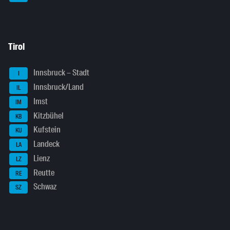
Tirol
Innsbruck – Stadt
I
Innsbruck/Land
IL
Imst
IM
Kitzbühel
KB
Kufstein
KU
Landeck
LA
Lienz
LZ
Reutte
RE
Schwaz
SZ