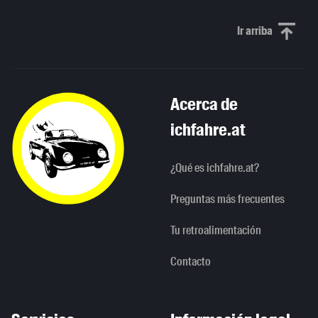
Ir arriba
Scroll to th
Acerca de
ichfahre.at
¿Qué es ichfahre.at?
Preguntas más frecuentes
Tu retroalimentación
Contacto