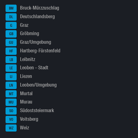
Bruck-Mürzzuschlag
BM
Deutschlandsberg
DL
Graz
G
Gröbming
GB
Graz/Umgebung
GU
Hartberg-Fürstenfeld
HF
Leibnitz
LB
Leoben – Stadt
LE
Liezen
LI
Leoben/Umgebung
LN
Murtal
MT
Murau
MU
Südoststeiermark
SO
Voitsberg
VO
Weiz
WZ