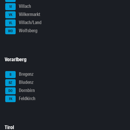
Villach
VI
Völkermarkt
VK
Villach/Land
VL
Wolfsberg
WO
Vorarlberg
Bregenz
B
Bludenz
BZ
Dornbirn
DO
Feldkirch
FK
Tirol