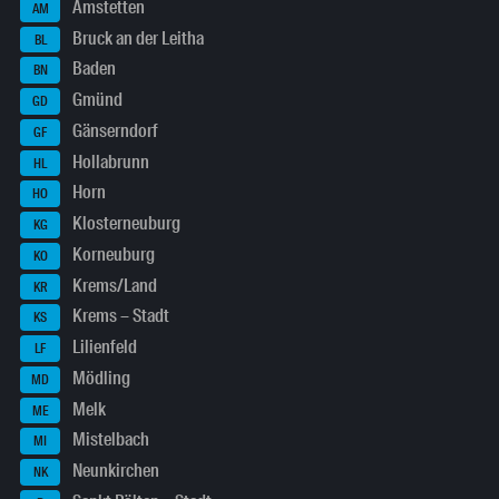
Amstetten
AM
Bruck an der Leitha
BL
Baden
BN
Gmünd
GD
Gänserndorf
GF
Hollabrunn
HL
Horn
HO
Klosterneuburg
KG
Korneuburg
KO
Krems/Land
KR
Krems – Stadt
KS
Lilienfeld
LF
Mödling
MD
Melk
ME
Mistelbach
MI
Neunkirchen
NK