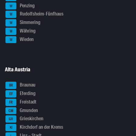
Penzing
W
Rudolfsheim-Fünfhaus
W
Simmering
W
Währing
W
Wieden
W
Alta Austria
Braunau
BR
Eferding
EF
Freistadt
FR
Gmunden
GM
Grieskirchen
GR
Kirchdorf an der Krems
KI
Linz – Stadt
L