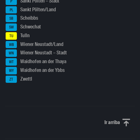
Sankt Pölten – Stadt
P
Sankt Pölten/Land
PL
Scheibbs
SB
Schwechat
SW
Tulln
TU
Wiener Neustadt/Land
WB
Wiener Neustadt – Stadt
WN
Waidhofen an der Thaya
WT
Waidhofen an der Ybbs
WY
Zwettl
ZT
Ir arriba
Scroll to th