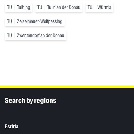
TU
Tulbing
TU
Tulln an der Donau
TU
Würmla
TU
Zeiselmauer-Wolfpassing
TU
Zwentendorf an der Donau
Inhaltsinformationen
Search by regions
Estiria