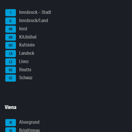
Innsbruck – Stadt
I
Innsbruck/Land
IL
Imst
IM
Kitzbühel
KB
Kufstein
KU
Landeck
LA
Lienz
LZ
Reutte
RE
Schwaz
SZ
Viena
Alsergrund
W
Brigittenau
W