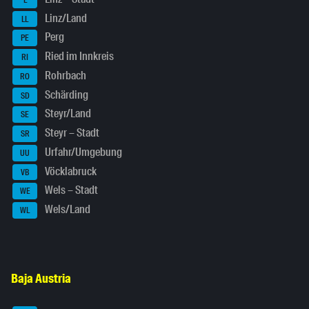
Linz/Land
LL
Perg
PE
Ried im Innkreis
RI
Rohrbach
RO
Schärding
SD
Steyr/Land
SE
Steyr – Stadt
SR
Urfahr/Umgebung
UU
Vöcklabruck
VB
Wels – Stadt
WE
Wels/Land
WL
Baja Austria