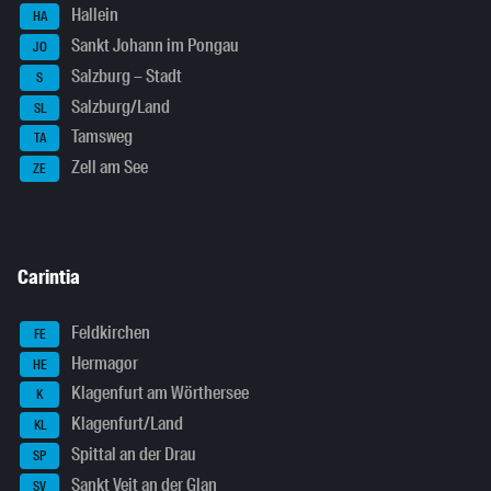
Hallein
HA
Sankt Johann im Pongau
JO
Salzburg – Stadt
S
Salzburg/Land
SL
Tamsweg
TA
Zell am See
ZE
Carintia
Feldkirchen
FE
Hermagor
HE
Klagenfurt am Wörthersee
K
Klagenfurt/Land
KL
Spittal an der Drau
SP
Sankt Veit an der Glan
SV