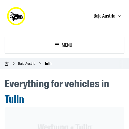
Baja Austria
MENU
Inicio
Baja Austria
Tulln
Everything for vehicles in
Tulln
Header Banner