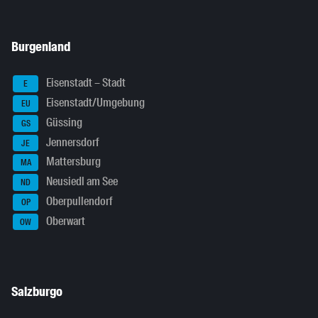
Burgenland
Eisenstadt – Stadt
E
Eisenstadt/Umgebung
EU
Güssing
GS
Jennersdorf
JE
Mattersburg
MA
Neusiedl am See
ND
Oberpullendorf
OP
Oberwart
OW
Salzburgo