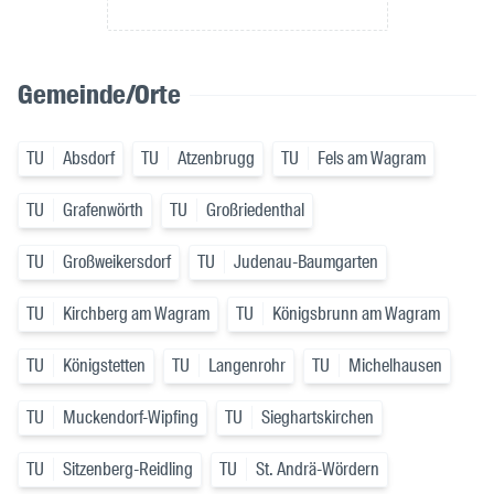
Gemeinde/Orte
TU
Absdorf
TU
Atzenbrugg
TU
Fels am Wagram
TU
Grafenwörth
TU
Großriedenthal
TU
Großweikersdorf
TU
Judenau-Baumgarten
TU
Kirchberg am Wagram
TU
Königsbrunn am Wagram
TU
Königstetten
TU
Langenrohr
TU
Michelhausen
TU
Muckendorf-Wipfing
TU
Sieghartskirchen
TU
Sitzenberg-Reidling
TU
St. Andrä-Wördern