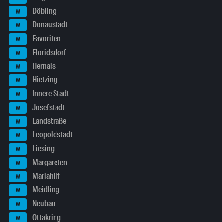
Döbling
W
Donaustadt
W
Favoriten
W
Floridsdorf
W
Hernals
W
Hietzing
W
Innere Stadt
W
Josefstadt
W
Landstraße
W
Leopoldstadt
W
Liesing
W
Margareten
W
Mariahilf
W
Meidling
W
Neubau
W
Ottakring
W