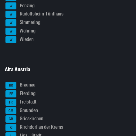
Penzing
W
Rudolfsheim-Fünfhaus
W
Simmering
W
Währing
W
Wieden
W
Alta Austria
Braunau
BR
Eferding
EF
Freistadt
FR
Gmunden
GM
Grieskirchen
GR
Kirchdorf an der Krems
KI
Linz – Stadt
L