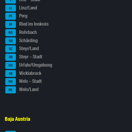
Linz/Land
LL
Perg
PE
Ried im Innkreis
RI
Rohrbach
RO
Schärding
SD
Steyr/Land
SE
Steyr – Stadt
SR
Urfahr/Umgebung
UU
Vöcklabruck
VB
Wels – Stadt
WE
Wels/Land
WL
Baja Austria