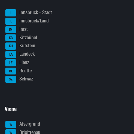
Innsbruck – Stadt
I
Innsbruck/Land
IL
Imst
IM
Kitzbühel
KB
Kufstein
KU
Landeck
LA
Lienz
LZ
Reutte
RE
Schwaz
SZ
Viena
Alsergrund
W
Brigittenau
W