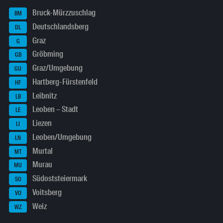
Bruck-Mürzzuschlag
BM
Deutschlandsberg
DL
Graz
G
Gröbming
GB
Graz/Umgebung
GU
Hartberg-Fürstenfeld
HF
Leibnitz
LB
Leoben – Stadt
LE
Liezen
LI
Leoben/Umgebung
LN
Murtal
MT
Murau
MU
Südoststeiermark
SO
Voitsberg
VO
Weiz
WZ