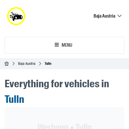
Baja Austria
MENU
Inicio
Baja Austria
Tulln
Everything for vehicles in
Tulln
Header Banner