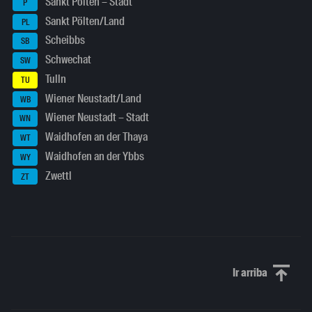
Sankt Pölten – Stadt
P
Sankt Pölten/Land
PL
Scheibbs
SB
Schwechat
SW
Tulln
TU
Wiener Neustadt/Land
WB
Wiener Neustadt – Stadt
WN
Waidhofen an der Thaya
WT
Waidhofen an der Ybbs
WY
Zwettl
ZT
Ir arriba
Scroll to th