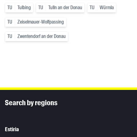
TU
Tulbing
TU
Tulln an der Donau
TU
Würmla
TU
Zeiselmauer-Wolfpassing
TU
Zwentendorf an der Donau
Inhaltsinformationen
Search by regions
Estiria