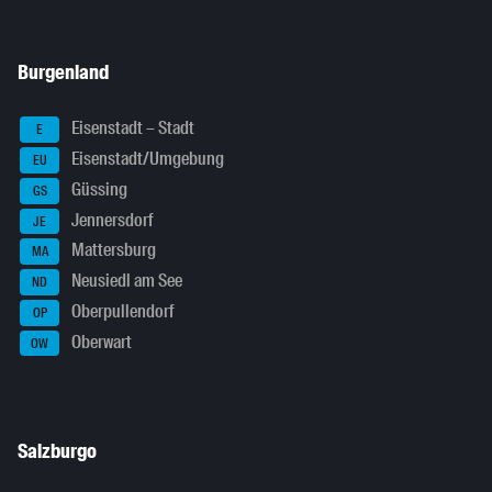
Burgenland
Eisenstadt – Stadt
E
Eisenstadt/Umgebung
EU
Güssing
GS
Jennersdorf
JE
Mattersburg
MA
Neusiedl am See
ND
Oberpullendorf
OP
Oberwart
OW
Salzburgo