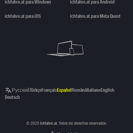
ichfahre.at para Windows
ichfahre.at para Android
ichfahre.at para iOS
ichfahre.at para Meta Quest
Русский
Türkçe
Français
Español
Română
Italiano
English
Deutsch
Copyright
©
2025
ichfahre.at
. Todos los derechos reservados.