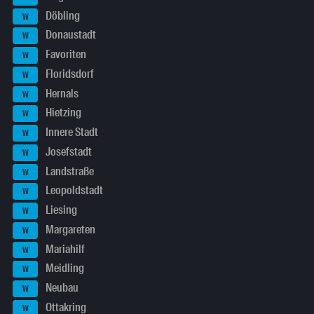
Döbling
W
Donaustadt
W
Favoriten
W
Floridsdorf
W
Hernals
W
Hietzing
W
Innere Stadt
W
Josefstadt
W
Landstraße
W
Leopoldstadt
W
Liesing
W
Margareten
W
Mariahilf
W
Meidling
W
Neubau
W
Ottakring
W