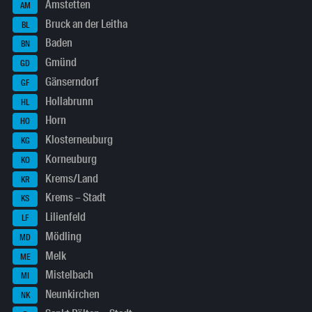
Amstetten
AM
Bruck an der Leitha
BL
Baden
BN
Gmünd
GD
Gänserndorf
GF
Hollabrunn
HL
Horn
HO
Klosterneuburg
KG
Korneuburg
KO
Krems/Land
KR
Krems – Stadt
KS
Lilienfeld
LF
Mödling
MD
Melk
ME
Mistelbach
MI
Neunkirchen
NK