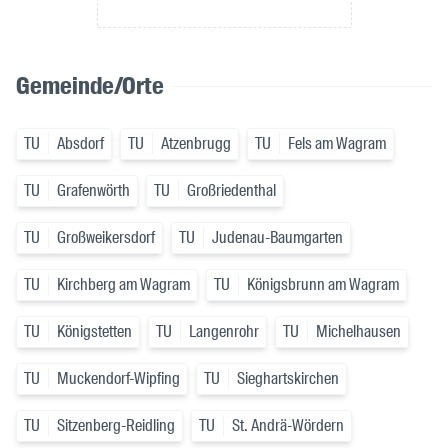
Gemeinde/Orte
TU
Absdorf
TU
Atzenbrugg
TU
Fels am Wagram
TU
Grafenwörth
TU
Großriedenthal
TU
Großweikersdorf
TU
Judenau-Baumgarten
TU
Kirchberg am Wagram
TU
Königsbrunn am Wagram
TU
Königstetten
TU
Langenrohr
TU
Michelhausen
TU
Muckendorf-Wipfing
TU
Sieghartskirchen
TU
Sitzenberg-Reidling
TU
St. Andrä-Wördern