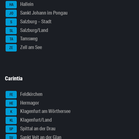
Hallein
HA
Sankt Johann im Pongau
JO
Salzburg – Stadt
S
Salzburg/Land
SL
Tamsweg
TA
Zell am See
ZE
Carintia
Feldkirchen
FE
Hermagor
HE
Klagenfurt am Wörthersee
K
Klagenfurt/Land
KL
Spittal an der Drau
SP
Sankt Veit an der Glan
SV