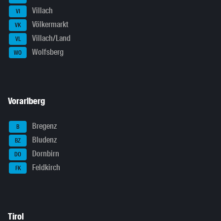
Villach
VI
Völkermarkt
VK
Villach/Land
VL
Wolfsberg
WO
Vorarlberg
Bregenz
B
Bludenz
BZ
Dornbirn
DO
Feldkirch
FK
Tirol