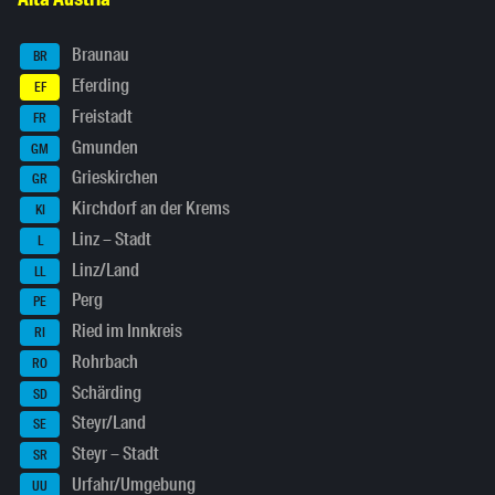
Braunau
BR
Eferding
EF
Freistadt
FR
Gmunden
GM
Grieskirchen
GR
Kirchdorf an der Krems
KI
Linz – Stadt
L
Linz/Land
LL
Perg
PE
Ried im Innkreis
RI
Rohrbach
RO
Schärding
SD
Steyr/Land
SE
Steyr – Stadt
SR
Urfahr/Umgebung
UU