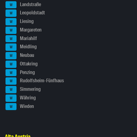
Landstraße
W
Leopoldstadt
W
Liesing
W
Margareten
W
Mariahilf
W
Meidling
W
Neubau
W
Ottakring
W
Penzing
W
Rudolfsheim-Fünfhaus
W
Simmering
W
Währing
W
Wieden
W
Alta Austria