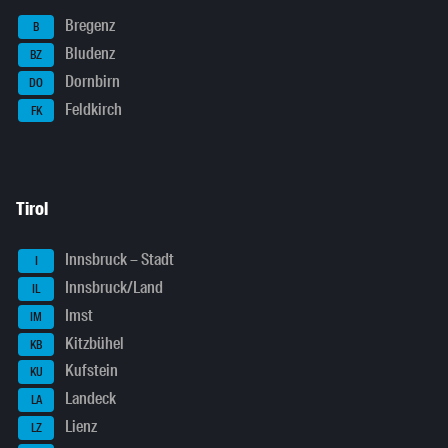
Bregenz
B
Bludenz
BZ
Dornbirn
DO
Feldkirch
FK
Tirol
Innsbruck – Stadt
I
Innsbruck/Land
IL
Imst
IM
Kitzbühel
KB
Kufstein
KU
Landeck
LA
Lienz
LZ