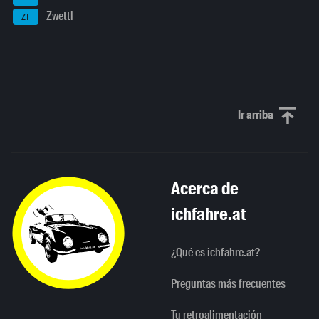
Zwettl
ZT
Ir arriba
Scroll to th
Acerca de
ichfahre.at
¿Qué es ichfahre.at?
Preguntas más frecuentes
Tu retroalimentación