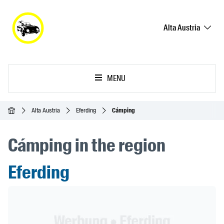
Alta Austria
MENU
Inicio
Alta Austria
Eferding
Cámping
Cámping in the region
Eferding
Header Banner