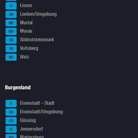
Liezen
LI
Leoben/Umgebung
LN
Murtal
MT
Murau
MU
Südoststeiermark
SO
Voitsberg
VO
Weiz
WZ
Burgenland
Eisenstadt – Stadt
E
Eisenstadt/Umgebung
EU
Güssing
GS
Jennersdorf
JE
Mattersburg
MA