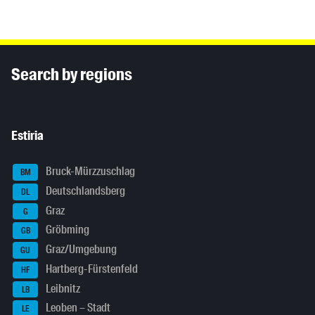
Inhaltsinformationen
Search by regions
Estiria
Bruck-Mürzzuschlag
BM
Deutschlandsberg
DL
Graz
G
Gröbming
GB
Graz/Umgebung
GU
Hartberg-Fürstenfeld
HF
Leibnitz
LB
Leoben – Stadt
LE