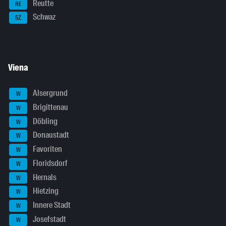
Reutte
RE
Schwaz
SZ
Viena
Alsergrund
W
Brigittenau
W
Döbling
W
Donaustadt
W
Favoriten
W
Floridsdorf
W
Hernals
W
Hietzing
W
Innere Stadt
W
Josefstadt
W