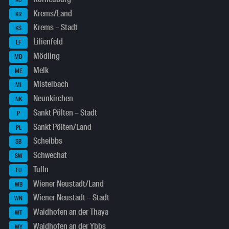
Krems/Land
KR
Krems – Stadt
KS
Lilienfeld
LF
Mödling
MD
Melk
ME
Mistelbach
MI
Neunkirchen
NK
Sankt Pölten – Stadt
P
Sankt Pölten/Land
PL
Scheibbs
SB
Schwechat
SW
Tulln
TU
Wiener Neustadt/Land
WB
Wiener Neustadt – Stadt
WN
Waidhofen an der Thaya
WT
Waidhofen an der Ybbs
WY