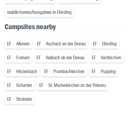
mobile homes/bungalows in Eferding
Campsites nearby
EF
Alkoven
EF
Aschach an der Donau
EF
Eferding
EF
Fraham
EF
Haibach ob der Donau
EF
Hartkirchen
EF
Hinzenbach
EF
Prambachkirchen
EF
Pupping
EF
Scharten
EF
St. Marienkirchen an der Polsenz
EF
Stroheim