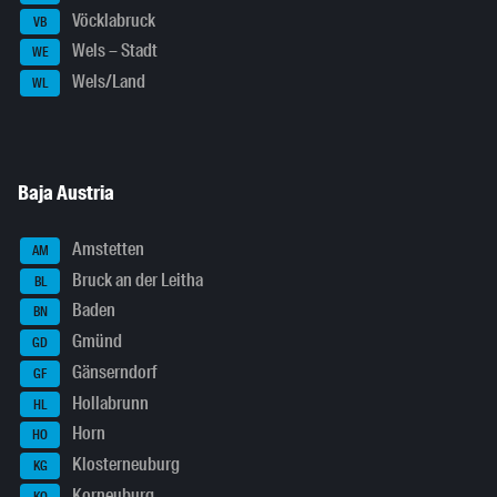
Vöcklabruck
VB
Wels – Stadt
WE
Wels/Land
WL
Baja Austria
Amstetten
AM
Bruck an der Leitha
BL
Baden
BN
Gmünd
GD
Gänserndorf
GF
Hollabrunn
HL
Horn
HO
Klosterneuburg
KG
Korneuburg
KO