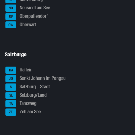
Neusiedl am See
ND
Oberpullendorf
OP
Oberwart
OW
Salzburgo
Hallein
HA
Sankt Johann im Pongau
JO
Salzburg – Stadt
S
Salzburg/Land
SL
Tamsweg
TA
Zell am See
ZE