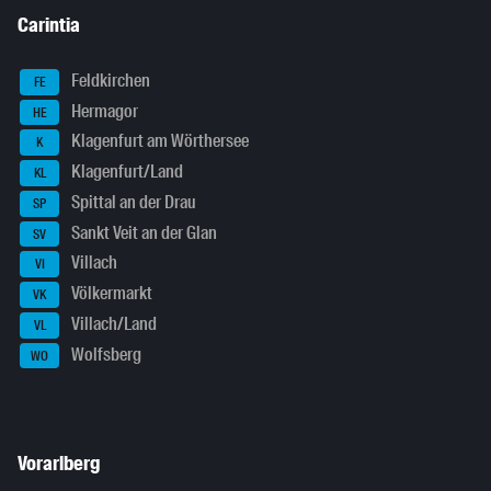
Carintia
Feldkirchen
FE
Hermagor
HE
Klagenfurt am Wörthersee
K
Klagenfurt/Land
KL
Spittal an der Drau
SP
Sankt Veit an der Glan
SV
Villach
VI
Völkermarkt
VK
Villach/Land
VL
Wolfsberg
WO
Vorarlberg