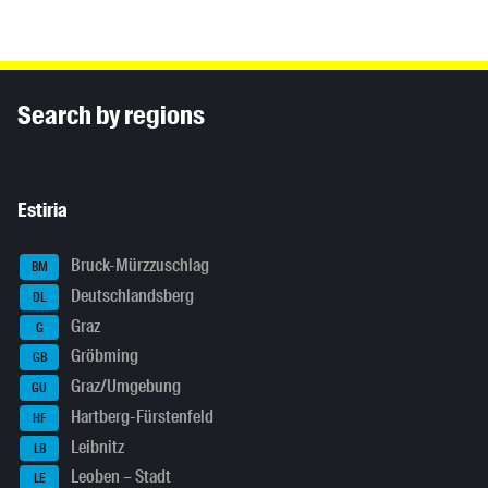
Inhaltsinformationen
Search by regions
Estiria
Bruck-Mürzzuschlag
BM
Deutschlandsberg
DL
Graz
G
Gröbming
GB
Graz/Umgebung
GU
Hartberg-Fürstenfeld
HF
Leibnitz
LB
Leoben – Stadt
LE