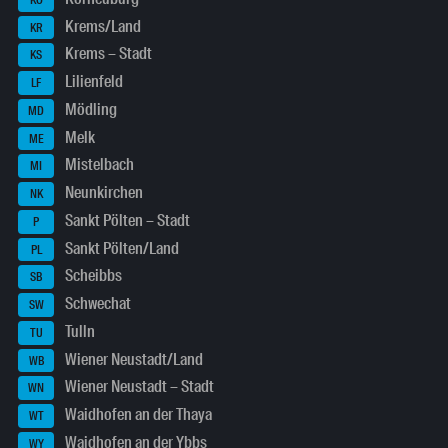
Krems/Land
KR
Krems – Stadt
KS
Lilienfeld
LF
Mödling
MD
Melk
ME
Mistelbach
MI
Neunkirchen
NK
Sankt Pölten – Stadt
P
Sankt Pölten/Land
PL
Scheibbs
SB
Schwechat
SW
Tulln
TU
Wiener Neustadt/Land
WB
Wiener Neustadt – Stadt
WN
Waidhofen an der Thaya
WT
Waidhofen an der Ybbs
WY