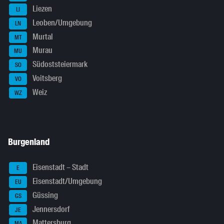
Liezen
LI
Leoben/Umgebung
LN
Murtal
MT
Murau
MU
Südoststeiermark
SO
Voitsberg
VO
Weiz
WZ
Burgenland
Eisenstadt – Stadt
E
Eisenstadt/Umgebung
EU
Güssing
GS
Jennersdorf
JE
Mattersburg
MA