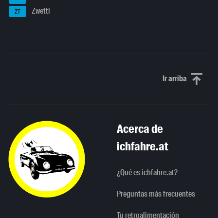
Zwettl
ZT
Ir arriba
Scroll to th
Acerca de
ichfahre.at
¿Qué es ichfahre.at?
Preguntas más frecuentes
Tu retroalimentación