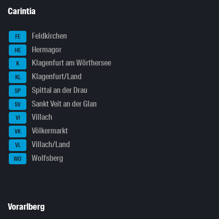
Carintia
Feldkirchen
FE
Hermagor
HE
Klagenfurt am Wörthersee
K
Klagenfurt/Land
KL
Spittal an der Drau
SP
Sankt Veit an der Glan
SV
Villach
VI
Völkermarkt
VK
Villach/Land
VL
Wolfsberg
WO
Vorarlberg