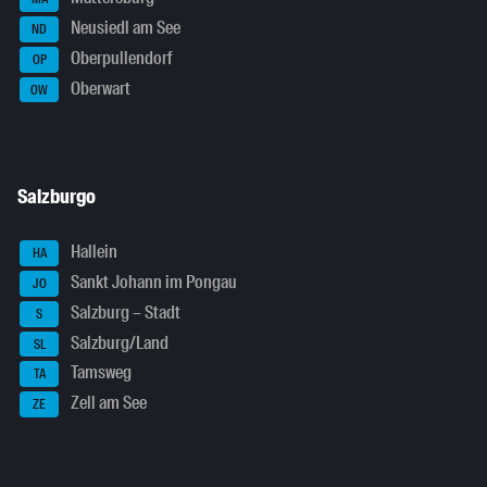
Neusiedl am See
ND
Oberpullendorf
OP
Oberwart
OW
Salzburgo
Hallein
HA
Sankt Johann im Pongau
JO
Salzburg – Stadt
S
Salzburg/Land
SL
Tamsweg
TA
Zell am See
ZE