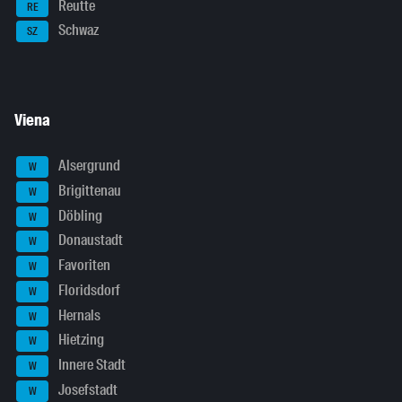
Reutte
RE
Schwaz
SZ
Viena
Alsergrund
W
Brigittenau
W
Döbling
W
Donaustadt
W
Favoriten
W
Floridsdorf
W
Hernals
W
Hietzing
W
Innere Stadt
W
Josefstadt
W