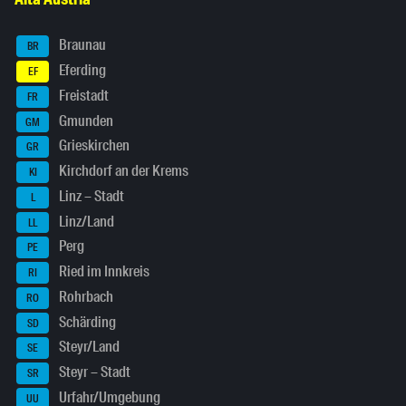
Braunau
BR
Eferding
EF
Freistadt
FR
Gmunden
GM
Grieskirchen
GR
Kirchdorf an der Krems
KI
Linz – Stadt
L
Linz/Land
LL
Perg
PE
Ried im Innkreis
RI
Rohrbach
RO
Schärding
SD
Steyr/Land
SE
Steyr – Stadt
SR
Urfahr/Umgebung
UU