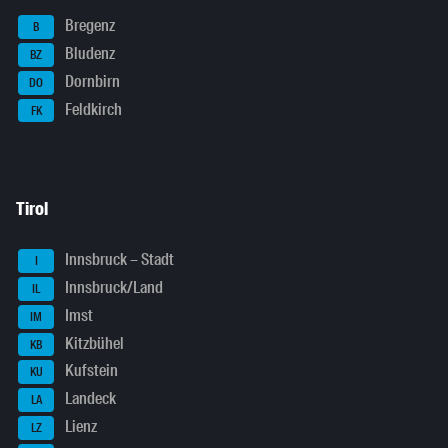
Bregenz
B
Bludenz
BZ
Dornbirn
DO
Feldkirch
FK
Tirol
Innsbruck – Stadt
I
Innsbruck/Land
IL
Imst
IM
Kitzbühel
KB
Kufstein
KU
Landeck
LA
Lienz
LZ