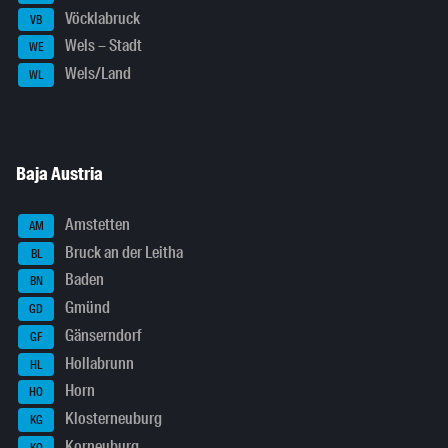
Vöcklabruck
VB
Wels – Stadt
WE
Wels/Land
WL
Baja Austria
Amstetten
AM
Bruck an der Leitha
BL
Baden
BN
Gmünd
GD
Gänserndorf
GF
Hollabrunn
HL
Horn
HO
Klosterneuburg
KG
Korneuburg
KO