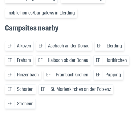
mobile homes/bungalows in Eferding
Campsites nearby
EF
Alkoven
EF
Aschach an der Donau
EF
Eferding
EF
Fraham
EF
Haibach ob der Donau
EF
Hartkirchen
EF
Hinzenbach
EF
Prambachkirchen
EF
Pupping
EF
Scharten
EF
St. Marienkirchen an der Polsenz
EF
Stroheim