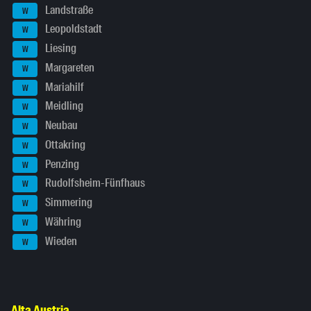
Landstraße
W
Leopoldstadt
W
Liesing
W
Margareten
W
Mariahilf
W
Meidling
W
Neubau
W
Ottakring
W
Penzing
W
Rudolfsheim-Fünfhaus
W
Simmering
W
Währing
W
Wieden
W
Alta Austria