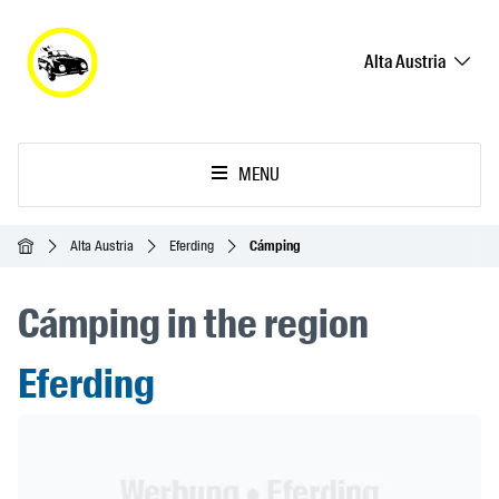
Alta Austria
MENU
Inicio
Alta Austria
Eferding
Cámping
Cámping in the region
Eferding
Header Banner