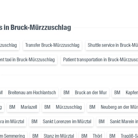
es in Bruck-Mürzzuschlag
zzuschlag
Transfer Bruck-Mürzzuschlag
Shuttle service in Bruck-M
nt taxi in Bruck-Mürzzuschlag
Patient transportation in Bruck-Mürzzus
M
Breitenau am Hochlantsch
BM
Bruck an der Mur
BM
Kapfe
g
BM
Mariazell
BM
Mürzzuschlag
BM
Neuberg an der Mür
ra im Mürztal
BM
Sankt Lorenzen im Mürztal
BM
Sankt Marein i
am Semmering
BM
Stanz im Mürztal
BM
Thörl
BM
Tragöß-S