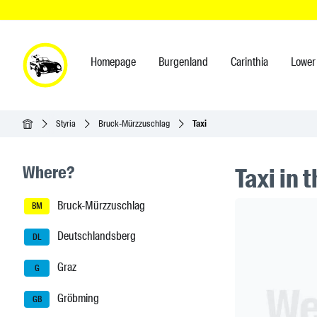
Homepage
Burgenland
Carinthia
Lower 
Homepage
Styria
Bruck-Mürzzuschlag
Taxi
Seitenleisten-Navigation
Where?
Taxi in 
Bruck-Mürzzuschlag
Header Ban
BM
Deutschlandsberg
DL
Graz
G
Gröbming
GB