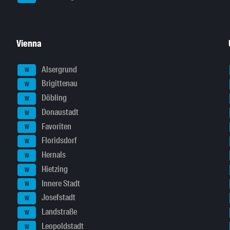
Vienna
Alsergrund
W
Brigittenau
W
Döbling
W
Donaustadt
W
Favoriten
W
Floridsdorf
W
Hernals
W
Hietzing
W
Innere Stadt
W
Josefstadt
W
Landstraße
W
Leopoldstadt
W