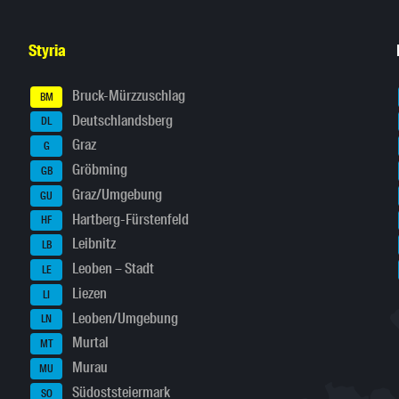
Styria
Bruck-Mürzzuschlag
BM
Deutschlandsberg
DL
Graz
G
Gröbming
GB
Graz/Umgebung
GU
Hartberg-Fürstenfeld
HF
Leibnitz
LB
Leoben – Stadt
LE
Liezen
LI
Leoben/Umgebung
LN
Murtal
MT
Murau
MU
Südoststeiermark
SO