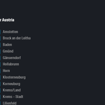
r Austria
Amstetten
Bruck an der Leitha
Baden
Gmünd
Gänserndorf
Hollabrunn
Horn
Klosterneuburg
Korneuburg
Krems/Land
Krems – Stadt
Lilienfeld