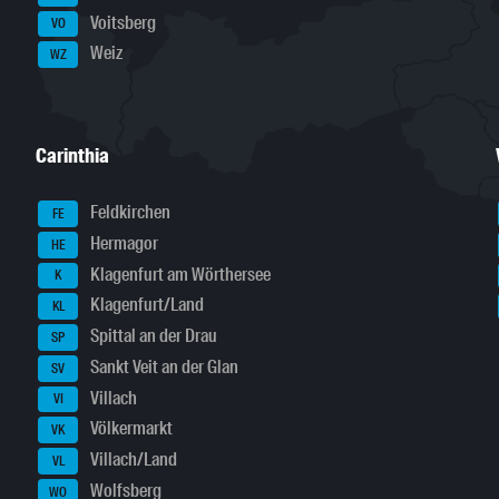
Voitsberg
VO
Weiz
WZ
Carinthia
Feldkirchen
FE
Hermagor
HE
Klagenfurt am Wörthersee
K
Klagenfurt/Land
KL
Spittal an der Drau
SP
Sankt Veit an der Glan
SV
Villach
VI
Völkermarkt
VK
Villach/Land
VL
Wolfsberg
WO