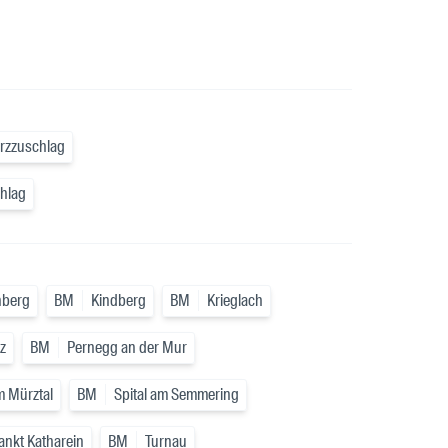
ürzzuschlag
chlag
nberg
BM
Kindberg
BM
Krieglach
z
BM
Pernegg an der Mur
m Mürztal
BM
Spital am Semmering
ankt Katharein
BM
Turnau