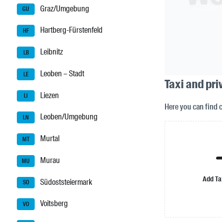
Graz/Umgebung
GU
Hartberg-Fürstenfeld
HF
Leibnitz
LB
Leoben – Stadt
LE
Taxi and pr
Liezen
LI
Here you can find
Leoben/Umgebung
LN
Murtal
MT
Murau
MU
Add Ta
Südoststeiermark
SO
Voitsberg
VO