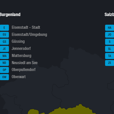
Burgenland
Salz
Eisenstadt – Stadt
E
HA
Eisenstadt/Umgebung
EU
JO
Güssing
GS
S
Jennersdorf
JE
SL
Mattersburg
MA
TA
Neusiedl am See
ND
ZE
Oberpullendorf
OP
Oberwart
OW