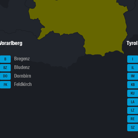
Vorarlberg
Tyrol
Bregenz
B
I
Bludenz
BZ
IL
Dornbirn
DO
IM
Feldkirch
FK
KB
KU
LA
LZ
RE
SZ