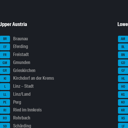
Upper Austria
Lowe
Braunau
BR
AM
Eferding
EF
BL
Freistadt
FR
BN
Gmunden
GM
GD
Grieskirchen
GR
GF
Kirchdorf an der Krems
KI
HL
Linz – Stadt
L
HO
Linz/Land
LL
KG
Perg
PE
KO
Ried im Innkreis
RI
KR
Rohrbach
RO
KS
Schärding
SD
LF