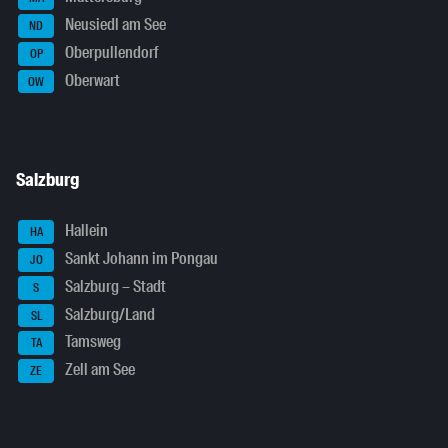
Neusiedl am See
ND
Oberpullendorf
OP
Oberwart
OW
Salzburg
Hallein
HA
Sankt Johann im Pongau
JO
Salzburg – Stadt
S
Salzburg/Land
SL
Tamsweg
TA
Zell am See
ZE