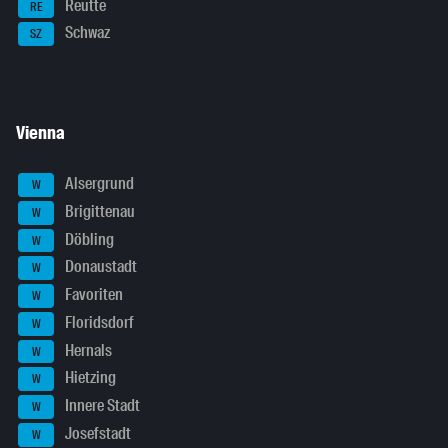
Reutte
RE
Schwaz
SZ
Vienna
Alsergrund
W
Brigittenau
W
Döbling
W
Donaustadt
W
Favoriten
W
Floridsdorf
W
Hernals
W
Hietzing
W
Innere Stadt
W
Josefstadt
W