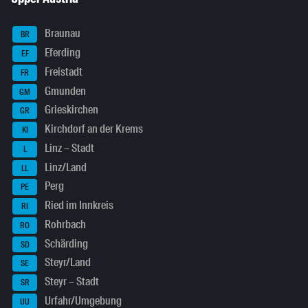
Braunau
BR
Eferding
EF
Freistadt
FR
Gmunden
GM
Grieskirchen
GR
Kirchdorf an der Krems
KI
Linz – Stadt
L
Linz/Land
LL
Perg
PE
Ried im Innkreis
RI
Rohrbach
RO
Schärding
SD
Steyr/Land
SE
Steyr – Stadt
SR
Urfahr/Umgebung
UU