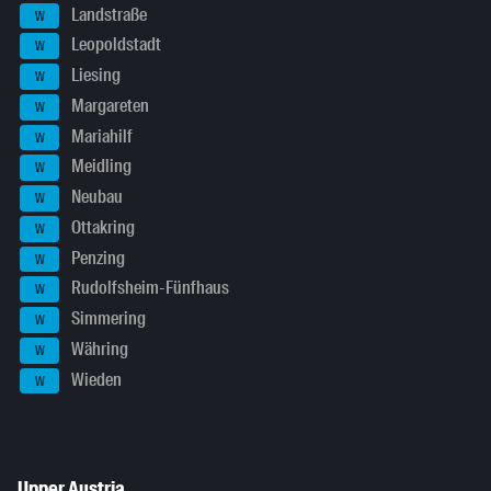
Landstraße
W
Leopoldstadt
W
Liesing
W
Margareten
W
Mariahilf
W
Meidling
W
Neubau
W
Ottakring
W
Penzing
W
Rudolfsheim-Fünfhaus
W
Simmering
W
Währing
W
Wieden
W
Upper Austria