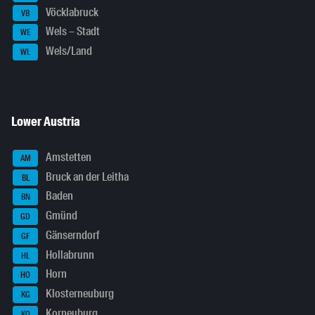
Vöcklabruck
VB
Wels – Stadt
WE
Wels/Land
WL
Lower Austria
Amstetten
AM
Bruck an der Leitha
BL
Baden
BN
Gmünd
GD
Gänserndorf
GF
Hollabrunn
HL
Horn
HO
Klosterneuburg
KG
Korneuburg
KO