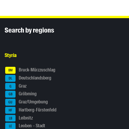
Inhaltsinformationen
Search by regions
Styria
Bruck-Mürzzuschlag
BM
Deutschlandsberg
DL
Graz
G
Gröbming
GB
Graz/Umgebung
GU
Hartberg-Fürstenfeld
HF
Leibnitz
LB
Leoben – Stadt
LE