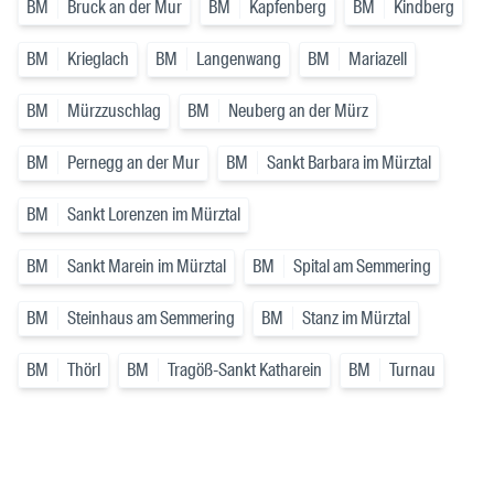
BM
Bruck an der Mur
BM
Kapfenberg
BM
Kindberg
BM
Krieglach
BM
Langenwang
BM
Mariazell
BM
Mürzzuschlag
BM
Neuberg an der Mürz
BM
Pernegg an der Mur
BM
Sankt Barbara im Mürztal
BM
Sankt Lorenzen im Mürztal
BM
Sankt Marein im Mürztal
BM
Spital am Semmering
BM
Steinhaus am Semmering
BM
Stanz im Mürztal
BM
Thörl
BM
Tragöß-Sankt Katharein
BM
Turnau