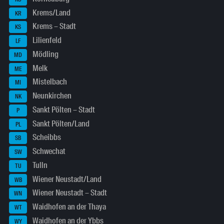
Krems/Land
KR
Krems – Stadt
KS
Lilienfeld
LF
Mödling
MD
Melk
ME
Mistelbach
MI
Neunkirchen
NK
Sankt Pölten – Stadt
P
Sankt Pölten/Land
PL
Scheibbs
SB
Schwechat
SW
Tulln
TU
Wiener Neustadt/Land
WB
Wiener Neustadt – Stadt
WN
Waidhofen an der Thaya
WT
Waidhofen an der Ybbs
WY