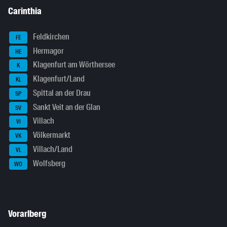
Carinthia
Feldkirchen
FE
Hermagor
HE
Klagenfurt am Wörthersee
K
Klagenfurt/Land
KL
Spittal an der Drau
SP
Sankt Veit an der Glan
SV
Villach
VI
Völkermarkt
VK
Villach/Land
VL
Wolfsberg
WO
Vorarlberg