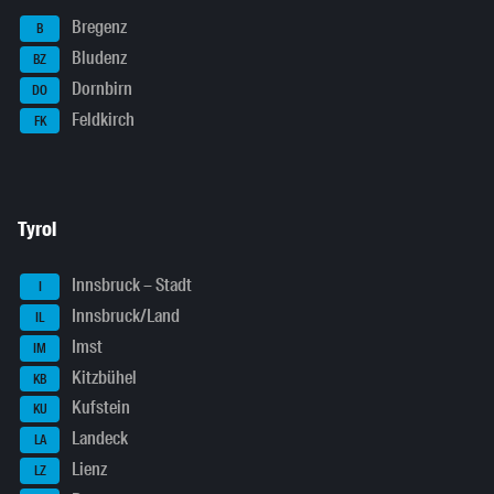
Bregenz
B
Bludenz
BZ
Dornbirn
DO
Feldkirch
FK
Tyrol
Innsbruck – Stadt
I
Innsbruck/Land
IL
Imst
IM
Kitzbühel
KB
Kufstein
KU
Landeck
LA
Lienz
LZ