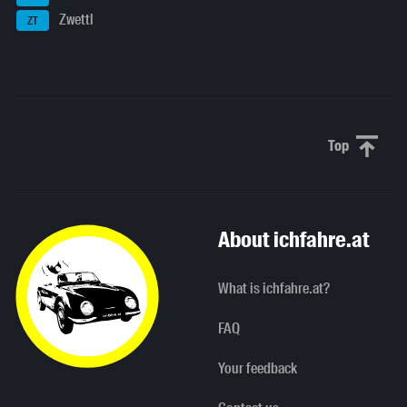
Zwettl
ZT
Top
Scroll to 
About ichfahre.at
What is ichfahre.at?
FAQ
Your feedback