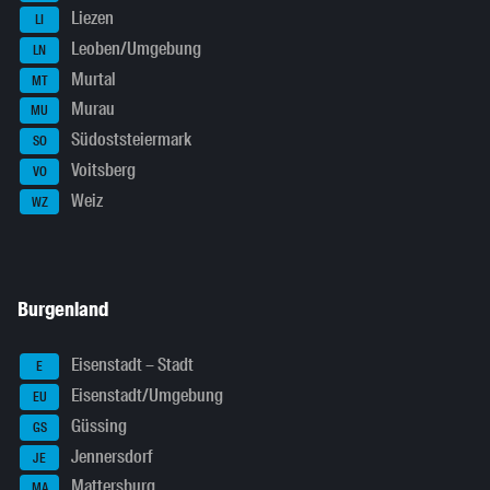
Liezen
LI
Leoben/Umgebung
LN
Murtal
MT
Murau
MU
Südoststeiermark
SO
Voitsberg
VO
Weiz
WZ
Burgenland
Eisenstadt – Stadt
E
Eisenstadt/Umgebung
EU
Güssing
GS
Jennersdorf
JE
Mattersburg
MA