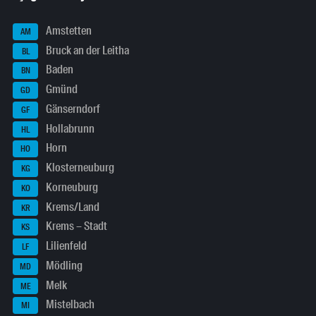
Amstetten
AM
Bruck an der Leitha
BL
Baden
BN
Gmünd
GD
Gänserndorf
GF
Hollabrunn
HL
Horn
HO
Klosterneuburg
KG
Korneuburg
KO
Krems/Land
KR
Krems – Stadt
KS
Lilienfeld
LF
Mödling
MD
Melk
ME
Mistelbach
MI