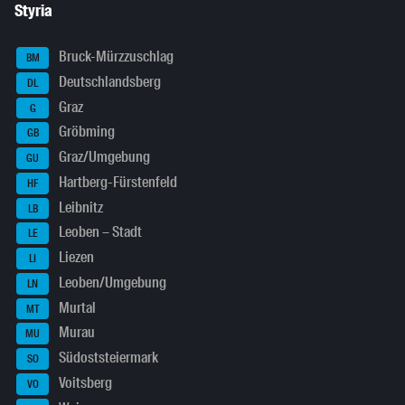
Styria
Bruck-Mürzzuschlag
BM
Deutschlandsberg
DL
Graz
G
Gröbming
GB
Graz/Umgebung
GU
Hartberg-Fürstenfeld
HF
Leibnitz
LB
Leoben – Stadt
LE
Liezen
LI
Leoben/Umgebung
LN
Murtal
MT
Murau
MU
Südoststeiermark
SO
Voitsberg
VO