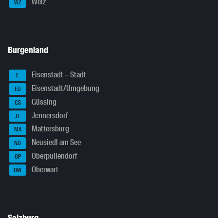
Weiz
WZ
Burgenland
Eisenstadt – Stadt
E
Eisenstadt/Umgebung
EU
Güssing
GS
Jennersdorf
JE
Mattersburg
MA
Neusiedl am See
ND
Oberpullendorf
OP
Oberwart
OW