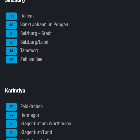
Salzburg
Hallein
HA
Sankt Johann im Pongau
JO
Salzburg – Stadt
S
Salzburg/Land
SL
Tamsweg
TA
Zell am See
ZE
Karintiya
Feldkirchen
FE
Hermagor
HE
Klagenfurt am Wörthersee
K
Klagenfurt/Land
KL