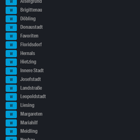
Alsergrund
W
Brigittenau
W
Döbling
W
Donaustadt
W
Favoriten
W
Floridsdorf
W
Hernals
W
Hietzing
W
Innere Stadt
W
Josefstadt
W
Landstraße
W
Leopoldstadt
W
Liesing
W
Margareten
W
Mariahilf
W
Meidling
W
Neubau