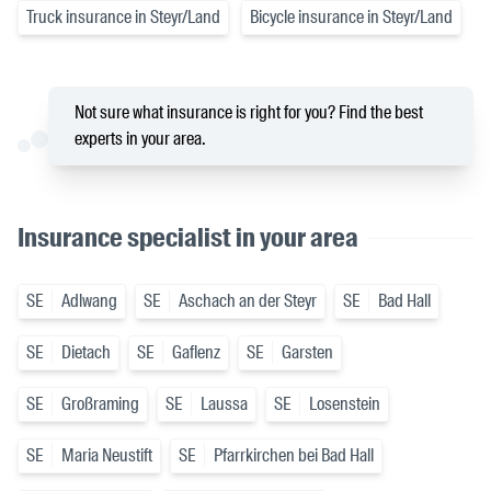
Truck insurance in Steyr/Land
Bicycle insurance in Steyr/Land
Not sure what insurance is right for you? Find the best
experts in your area.
Insurance specialist in your area
SE
Adlwang
SE
Aschach an der Steyr
SE
Bad Hall
SE
Dietach
SE
Gaflenz
SE
Garsten
SE
Großraming
SE
Laussa
SE
Losenstein
SE
Maria Neustift
SE
Pfarrkirchen bei Bad Hall