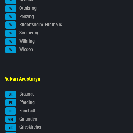
W
Ottakring
W
Penzing
W
Rudolfsheim-Fünfhaus
W
Simmering
W
Währing
W
Wieden
W
Yukarı Avusturya
Braunau
BR
Eferding
EF
Freistadt
FR
Gmunden
GM
Grieskirchen
GR