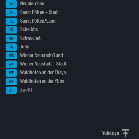
Neunkirchen
NK
Sankt Pölten – Stadt
P
Sankt Pölten/Land
PL
Scheibbs
SB
Schwechat
SW
Tulln
TU
Wiener Neustadt/Land
WB
Wiener Neustadt – Stadt
WN
Waidhofen an der Thaya
WT
Waidhofen an der Ybbs
WY
Zwettl
ZT
Yukarıya
Yukarı kaydı