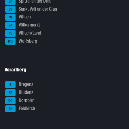
Spittal an der Drau
SP
Sankt Veit an der Glan
SV
Villach
VI
Völkermarkt
VK
Villach/Land
VL
Wolfsberg
WO
Vorarlberg
Bregenz
B
Bludenz
BZ
Dornbirn
DO
Feldkirch
FK