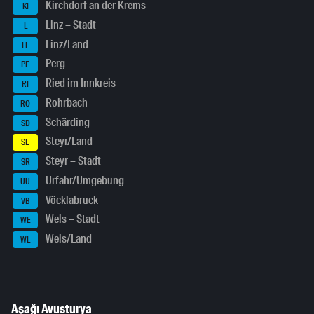
Kirchdorf an der Krems
KI
Linz – Stadt
L
Linz/Land
LL
Perg
PE
Ried im Innkreis
RI
Rohrbach
RO
Schärding
SD
Steyr/Land
SE
Steyr – Stadt
SR
Urfahr/Umgebung
UU
Vöcklabruck
VB
Wels – Stadt
WE
Wels/Land
WL
Aşağı Avusturya