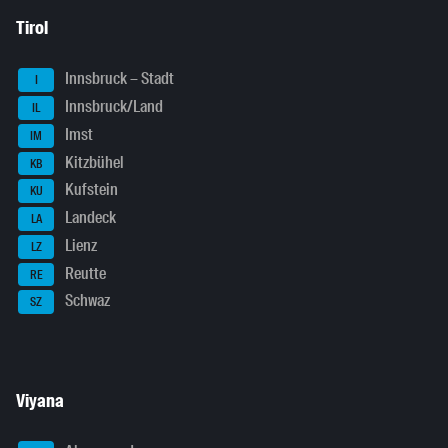
Tirol
Innsbruck – Stadt
I
Innsbruck/Land
IL
Imst
IM
Kitzbühel
KB
Kufstein
KU
Landeck
LA
Lienz
LZ
Reutte
RE
Schwaz
SZ
Viyana