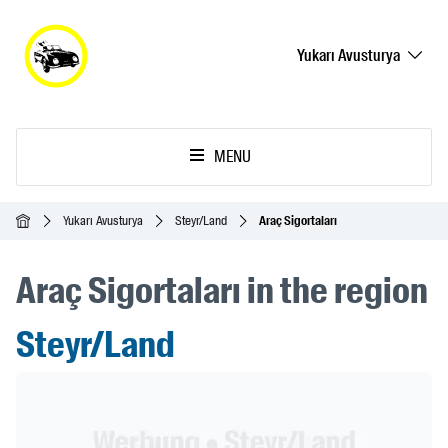
Yukarı Avusturya
MENU
Ana Sayfa
Yukarı Avusturya
Steyr/Land
Araç Sigortaları
Araç Sigortaları in the region
Steyr/Land
Header Banner