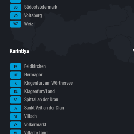
Südoststeiermark
SO
Voitsberg
VO
Weiz
WZ
Karintiya
Feldkirchen
FE
Hermagor
HE
Klagenfurt am Wörthersee
K
Klagenfurt/Land
KL
Spittal an der Drau
SP
Sankt Veit an der Glan
SV
Villach
VI
Völkermarkt
VK
Villach/Land
VL