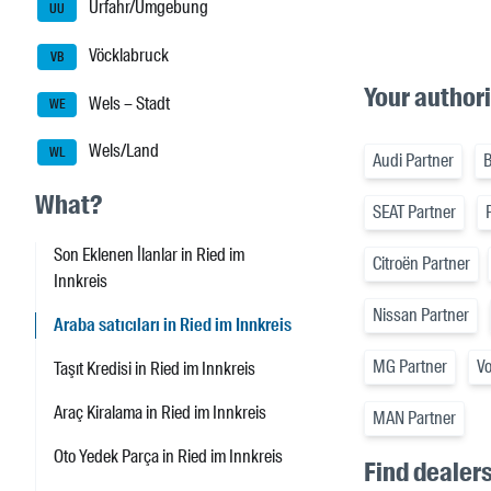
Urfahr/Umgebung
UU
Vöcklabruck
VB
Your authori
Wels – Stadt
WE
Wels/Land
WL
Audi Partner
What?
SEAT Partner
Son Eklenen İlanlar in Ried im
Citroën Partner
Innkreis
Nissan Partner
Araba satıcıları in Ried im Innkreis
MG Partner
Vo
Taşıt Kredisi in Ried im Innkreis
Araç Kiralama in Ried im Innkreis
MAN Partner
Oto Yedek Parça in Ried im Innkreis
Find dealer