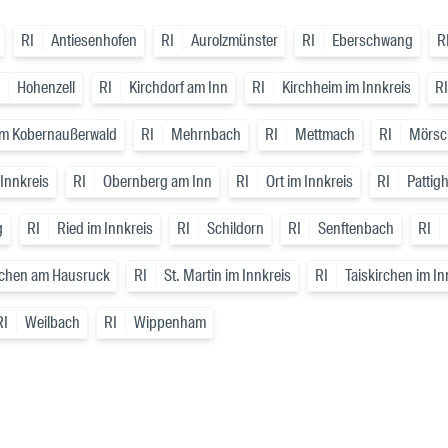
RI
Antiesenhofen
RI
Aurolzmünster
RI
Eberschwang
R
Hohenzell
RI
Kirchdorf am Inn
RI
Kirchheim im Innkreis
RI
m Kobernaußerwald
RI
Mehrnbach
RI
Mettmach
RI
Mörsc
Innkreis
RI
Obernberg am Inn
RI
Ort im Innkreis
RI
Pattig
g
RI
Ried im Innkreis
RI
Schildorn
RI
Senftenbach
RI
rchen am Hausruck
RI
St. Martin im Innkreis
RI
Taiskirchen im In
RI
Weilbach
RI
Wippenham