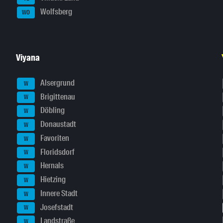
Wolfsberg
WO
Viyana
Alsergrund
W
Brigittenau
W
Döbling
W
Donaustadt
W
Favoriten
W
Floridsdorf
W
Hernals
W
Hietzing
W
Innere Stadt
W
Josefstadt
W
Landstraße
W