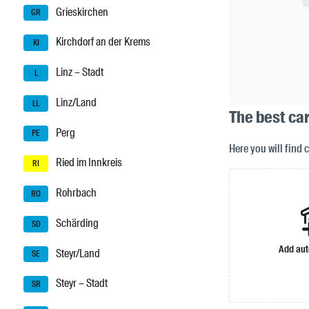
Grieskirchen
GR
Kirchdorf an der Krems
KI
Linz – Stadt
L
Linz/Land
LL
The best car
Perg
PE
Here you will find 
Ried im Innkreis
RI
Rohrbach
RO
Schärding
SD
Add aut
Steyr/Land
SE
Steyr – Stadt
SR