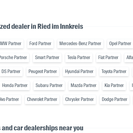
zed dealer in Ried im Innkreis
BMW Partner
Ford Partner
Mercedes-Benz Partner
Opel Partner
Porsche Partner
Smart Partner
Tesla Partner
Fiat Partner
Alf
DS Partner
Peugeot Partner
Hyundai Partner
Toyota Partner
Honda Partner
Subaru Partner
Mazda Partner
Kia Partner
lvo Partner
Chevrolet Partner
Chrysler Partner
Dodge Partner
s and car dealerships near you