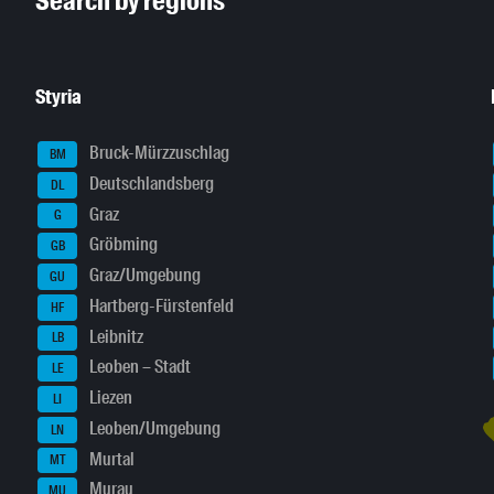
Search by regions
Styria
Bruck-Mürzzuschlag
BM
Deutschlandsberg
DL
Graz
G
Gröbming
GB
Graz/Umgebung
GU
Hartberg-Fürstenfeld
HF
Leibnitz
LB
Leoben – Stadt
LE
Liezen
LI
Leoben/Umgebung
LN
Murtal
MT
Murau
MU