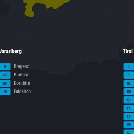
Vorarlberg
Tirol
Bregenz
B
I
Bludenz
BZ
IL
Dornbirn
DO
IM
Feldkirch
FK
KB
KU
LA
LZ
RE
SZ