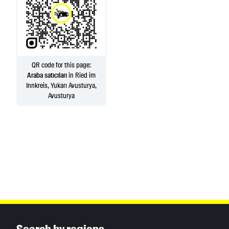
QR code for this page:
Araba satıcıları
in Ried im
Innkreis, Yukarı Avusturya,
Avusturya
Inhaltsinformationen