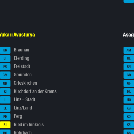
Yukarı Avusturya
Aşağ
Braunau
BR
AM
Eferding
EF
BL
Freistadt
FR
BN
Gmunden
GM
GD
Grieskirchen
GR
GF
Kirchdorf an der Krems
KI
HL
Linz – Stadt
L
HO
Linz/Land
LL
KG
Perg
PE
KO
Ried im Innkreis
RI
KR
Rohrbach
RO
KS