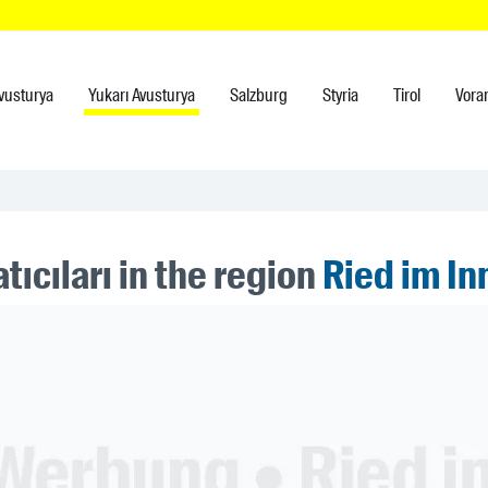
vusturya
Yukarı Avusturya
Salzburg
Styria
Tirol
Vora
tıcıları in the region
Ried im In
ner