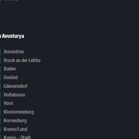
ı Avusturya
Amstetten
Bruck an der Leitha
Baden
Gmünd
Gänserndorf
Hollabrunn
Horn
Klosterneuburg
Korneuburg
Krems/Land
Krems – Stadt