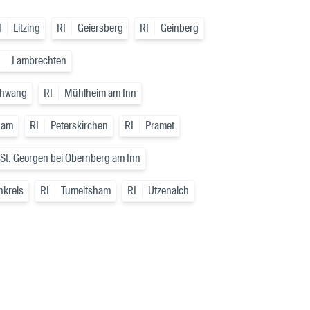
I
Eitzing
RI
Geiersberg
RI
Geinberg
Lambrechten
hwang
RI
Mühlheim am Inn
ham
RI
Peterskirchen
RI
Pramet
St. Georgen bei Obernberg am Inn
nkreis
RI
Tumeltsham
RI
Utzenaich