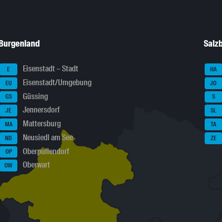
Burgenland
Salz
Eisenstadt – Stadt
E
HA
Eisenstadt/Umgebung
EU
JO
Güssing
GS
S
Jennersdorf
JE
SL
Mattersburg
MA
TA
Neusiedl am See
ND
ZE
Oberpullendorf
OP
Oberwart
OW