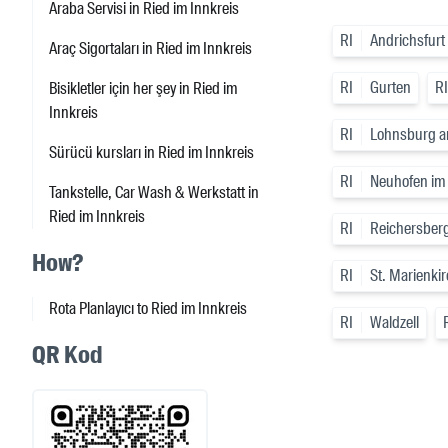
Araba Servisi in Ried im Innkreis
RI
Andrichsfurt
Araç Sigortaları in Ried im Innkreis
RI
Gurten
RI
Bisikletler için her şey in Ried im
Innkreis
RI
Lohnsburg a
Sürücü kursları in Ried im Innkreis
RI
Neuhofen im 
Tankstelle, Car Wash & Werkstatt in
Ried im Innkreis
RI
Reichersber
How?
RI
St. Marienki
Rota Planlayıcı to Ried im Innkreis
RI
Waldzell
QR Kod