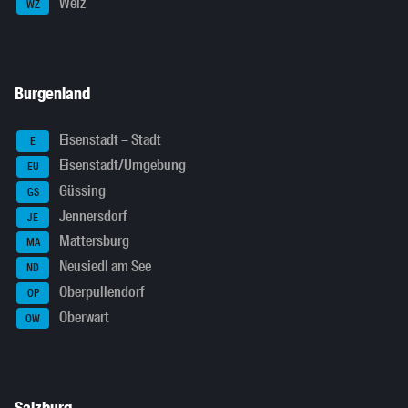
Weiz
WZ
Burgenland
Eisenstadt – Stadt
E
Eisenstadt/Umgebung
EU
Güssing
GS
Jennersdorf
JE
Mattersburg
MA
Neusiedl am See
ND
Oberpullendorf
OP
Oberwart
OW