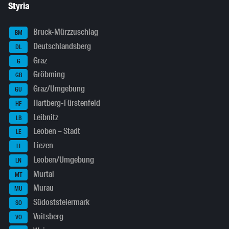
Styria
Bruck-Mürzzuschlag
BM
Deutschlandsberg
DL
Graz
G
Gröbming
GB
Graz/Umgebung
GU
Hartberg-Fürstenfeld
HF
Leibnitz
LB
Leoben – Stadt
LE
Liezen
LI
Leoben/Umgebung
LN
Murtal
MT
Murau
MU
Südoststeiermark
SO
Voitsberg
VO