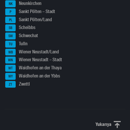
Neunkirchen
NK
Sankt Pölten – Stadt
P
Sankt Pölten/Land
PL
Scheibbs
SB
Schwechat
SW
Tulln
TU
Wiener Neustadt/Land
WB
Wiener Neustadt – Stadt
WN
Waidhofen an der Thaya
WT
Waidhofen an der Ybbs
WY
Zwettl
ZT
Yukarıya
Yukarı kaydı