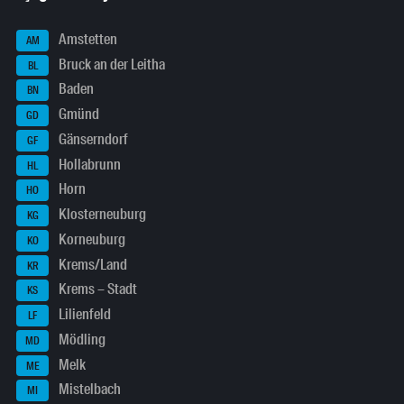
Amstetten
AM
Bruck an der Leitha
BL
Baden
BN
Gmünd
GD
Gänserndorf
GF
Hollabrunn
HL
Horn
HO
Klosterneuburg
KG
Korneuburg
KO
Krems/Land
KR
Krems – Stadt
KS
Lilienfeld
LF
Mödling
MD
Melk
ME
Mistelbach
MI