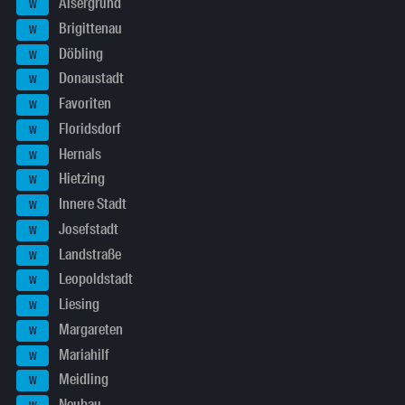
Alsergrund
W
Brigittenau
W
Döbling
W
Donaustadt
W
Favoriten
W
Floridsdorf
W
Hernals
W
Hietzing
W
Innere Stadt
W
Josefstadt
W
Landstraße
W
Leopoldstadt
W
Liesing
W
Margareten
W
Mariahilf
W
Meidling
W
Neubau