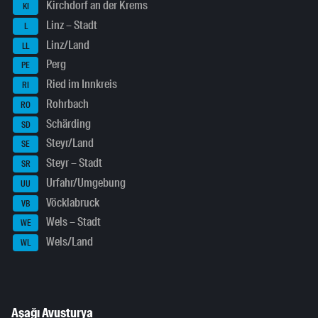
Kirchdorf an der Krems
KI
Linz – Stadt
L
Linz/Land
LL
Perg
PE
Ried im Innkreis
RI
Rohrbach
RO
Schärding
SD
Steyr/Land
SE
Steyr – Stadt
SR
Urfahr/Umgebung
UU
Vöcklabruck
VB
Wels – Stadt
WE
Wels/Land
WL
Aşağı Avusturya