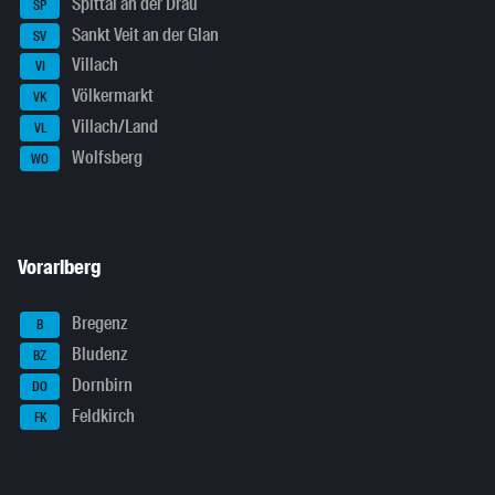
Spittal an der Drau
SP
Sankt Veit an der Glan
SV
Villach
VI
Völkermarkt
VK
Villach/Land
VL
Wolfsberg
WO
Vorarlberg
Bregenz
B
Bludenz
BZ
Dornbirn
DO
Feldkirch
FK