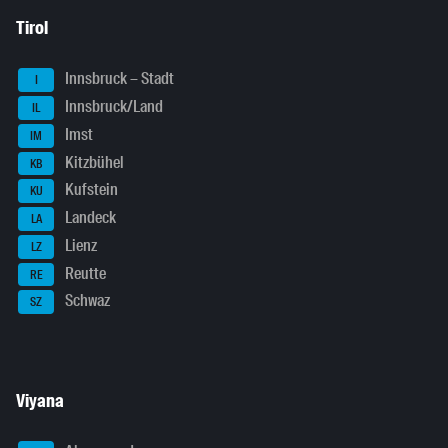
Tirol
Innsbruck – Stadt
I
Innsbruck/Land
IL
Imst
IM
Kitzbühel
KB
Kufstein
KU
Landeck
LA
Lienz
LZ
Reutte
RE
Schwaz
SZ
Viyana