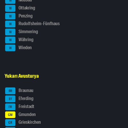
W
Ottakring
W
Penzing
W
Rudolfsheim-Fünfhaus
W
Simmering
W
Währing
W
Wieden
W
Yukarı Avusturya
Braunau
BR
Eferding
EF
Freistadt
FR
Gmunden
GM
Grieskirchen
GR