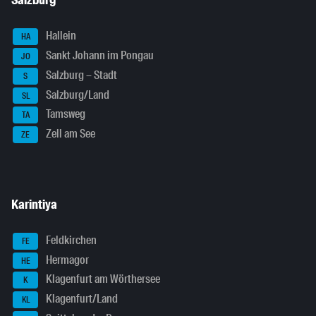
Salzburg
Hallein
HA
Sankt Johann im Pongau
JO
Salzburg – Stadt
S
Salzburg/Land
SL
Tamsweg
TA
Zell am See
ZE
Karintiya
Feldkirchen
FE
Hermagor
HE
Klagenfurt am Wörthersee
K
Klagenfurt/Land
KL