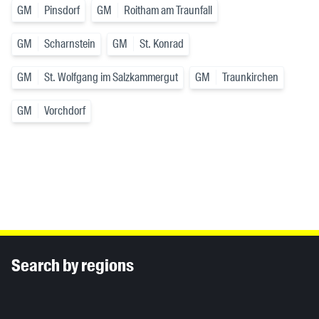
GM
Pinsdorf
GM
Roitham am Traunfall
GM
Scharnstein
GM
St. Konrad
GM
St. Wolfgang im Salzkammergut
GM
Traunkirchen
GM
Vorchdorf
Inhaltsinformationen
Search by regions