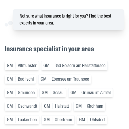
Not sure what insurance is right for you? Find the best
experts in your area.
Insurance specialist in your area
GM
Altmünster
GM
Bad Goisern am Hallstättersee
GM
Bad Ischl
GM
Ebensee am Traunsee
GM
Gmunden
GM
Gosau
GM
Grünau im Almtal
GM
Gschwandt
GM
Hallstatt
GM
Kirchham
GM
Laakirchen
GM
Obertraun
GM
Ohlsdorf