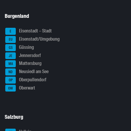
Burgenland
Eisenstadt – Stadt
E
Eisenstadt/Umgebung
EU
Güssing
GS
Jennersdorf
JE
Mattersburg
MA
Neusiedl am See
ND
Oberpullendorf
OP
Oberwart
OW
Salzburg