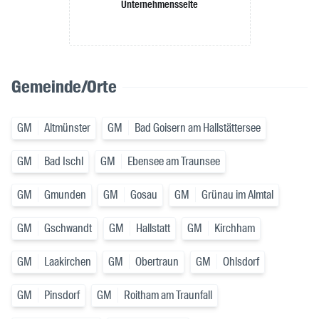
Unternehmensseite
Gemeinde/Orte
GM
Altmünster
GM
Bad Goisern am Hallstättersee
GM
Bad Ischl
GM
Ebensee am Traunsee
GM
Gmunden
GM
Gosau
GM
Grünau im Almtal
GM
Gschwandt
GM
Hallstatt
GM
Kirchham
GM
Laakirchen
GM
Obertraun
GM
Ohlsdorf
GM
Pinsdorf
GM
Roitham am Traunfall