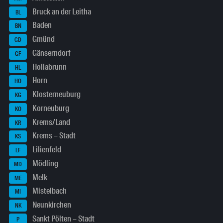
Bruck an der Leitha
BL
Baden
BN
Gmünd
GD
Gänserndorf
GF
Hollabrunn
HL
Horn
HO
Klosterneuburg
KG
Korneuburg
KO
Krems/Land
KR
Krems – Stadt
KS
Lilienfeld
LF
Mödling
MD
Melk
ME
Mistelbach
MI
Neunkirchen
NK
Sankt Pölten – Stadt
P