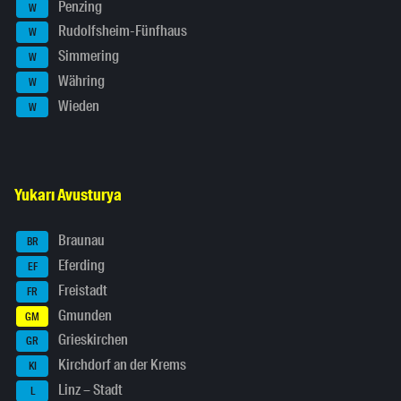
Penzing
W
Rudolfsheim-Fünfhaus
W
Simmering
W
Währing
W
Wieden
W
Yukarı Avusturya
Braunau
BR
Eferding
EF
Freistadt
FR
Gmunden
GM
Grieskirchen
GR
Kirchdorf an der Krems
KI
Linz – Stadt
L