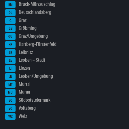
Bruck-Mürzzuschlag
BM
Deutschlandsberg
DL
Graz
G
Gröbming
GB
Graz/Umgebung
GU
Hartberg-Fürstenfeld
HF
Leibnitz
LB
Leoben – Stadt
LE
Liezen
LI
Leoben/Umgebung
LN
Murtal
MT
Murau
MU
Südoststeiermark
SO
Voitsberg
VO
Weiz
WZ