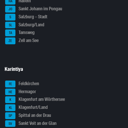
Hallein
HA
Sankt Johann im Pongau
JO
Salzburg – Stadt
S
Salzburg/Land
SL
Tamsweg
TA
Zell am See
ZE
Karintiya
Feldkirchen
FE
Hermagor
HE
Klagenfurt am Wörthersee
K
Klagenfurt/Land
KL
Spittal an der Drau
SP
Sankt Veit an der Glan
SV