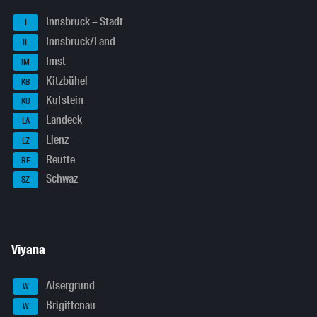
Innsbruck – Stadt
I
Innsbruck/Land
IL
Imst
IM
Kitzbühel
KB
Kufstein
KU
Landeck
LA
Lienz
LZ
Reutte
RE
Schwaz
SZ
Viyana
Alsergrund
W
Brigittenau
W