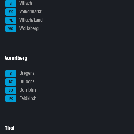
Villach
VI
Völkermarkt
VK
Villach/Land
VL
Wolfsberg
WO
Vorarlberg
Bregenz
B
Bludenz
BZ
Dornbirn
DO
Feldkirch
FK
Tirol