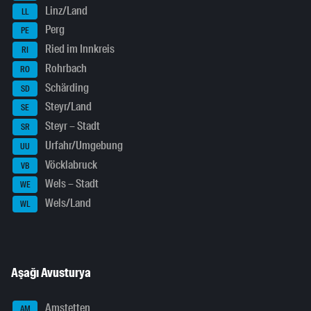
Linz/Land
LL
Perg
PE
Ried im Innkreis
RI
Rohrbach
RO
Schärding
SD
Steyr/Land
SE
Steyr – Stadt
SR
Urfahr/Umgebung
UU
Vöcklabruck
VB
Wels – Stadt
WE
Wels/Land
WL
Aşağı Avusturya
Amstetten
AM