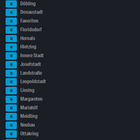
Döbling
W
Donaustadt
W
Favoriten
W
Floridsdorf
W
Hernals
W
Hietzing
W
Innere Stadt
W
Josefstadt
W
Landstraße
W
Leopoldstadt
W
Liesing
W
Margareten
W
Mariahilf
W
Meidling
W
Neubau
W
Ottakring
W