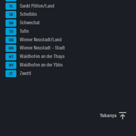
Sankt Pölten/Land
PL
Scheibbs
SB
Schwechat
SW
Tulln
TU
Wiener Neustadt/Land
WB
Wiener Neustadt – Stadt
WN
Waidhofen an der Thaya
WT
Waidhofen an der Ybbs
WY
Zwettl
ZT
Yukarıya
Yukarı kaydı