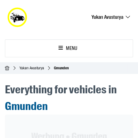
Yukarı Avusturya
MENU
Ana Sayfa
Yukarı Avusturya
Gmunden
Everything for vehicles in
Gmunden
Header Banner