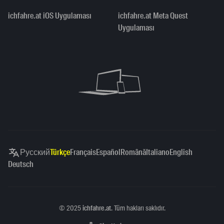
ichfahre.at iOS Uygulaması
ichfahre.at Meta Quest
Uygulaması
Русский
Türkçe
Français
Español
Română
Italiano
English
Deutsch
Copyright
©
2025
ichfahre.at
. Tüm hakları saklıdır.